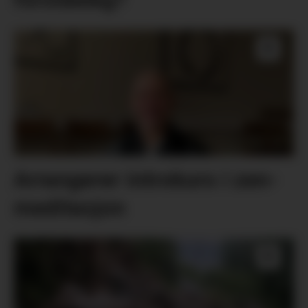
Arrangerer introkurs i zen-
meditasjon