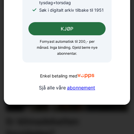
tysdag+torsdag
Søk i digitalt arkiv tilbake til 1951
18 bekrefta smitta av
salmonella – oppmodar folk
KJØP
til å la vera å spekulera
Fornyast automatisk til 200,- per
månad. Inga binding. Gjeld berre nye
abonnentar.
Enkel betaling med
Sjå alle våre
abonnement
Er klimadebatten
forståeleg?