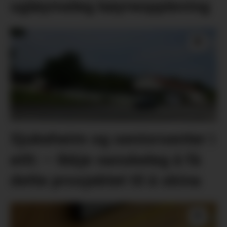
ugløymeleg køyreoppleving
Sjukeheim og seniorsenter i
eitt: – Ikkje vanskeleg å få
dette prosjektet til å skina