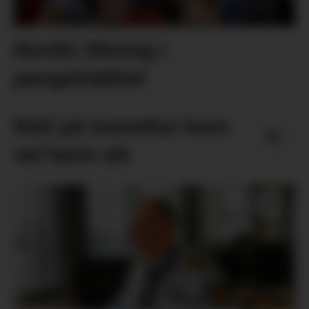
Nordic Mining i
pengetrøbbel
Katt på tunneltur kom
vel heim att