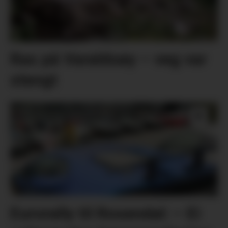
Ras på Varaldsøy – veg var
stengt
Eurorally til Rosendal: – Ei