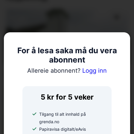
For å lesa saka må du vera
abonnent
Allereie abonnent?
Logg inn
Fellesgudsteneste på Ænes
5 kr for 5 veker
Tilgang til alt innhald på
grenda.no
Papiravisa digitalt/eAvis