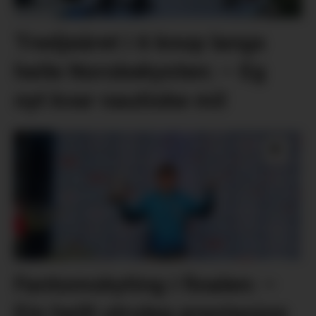
Tredjeåret i 6 knop langs
heile Norskekysten: – Eg
nyt kvar nautiske mil
Fantomskyting i finalen: –
Ein heilt utruleg prestasjon