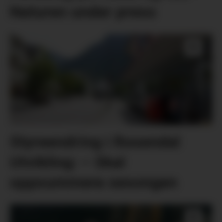
Naturen under press
Styreendring i Rosendal
Utvikling: – Skal
oppsummera sesongen