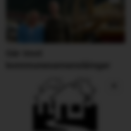
Går imot
kommunesamanslåingar