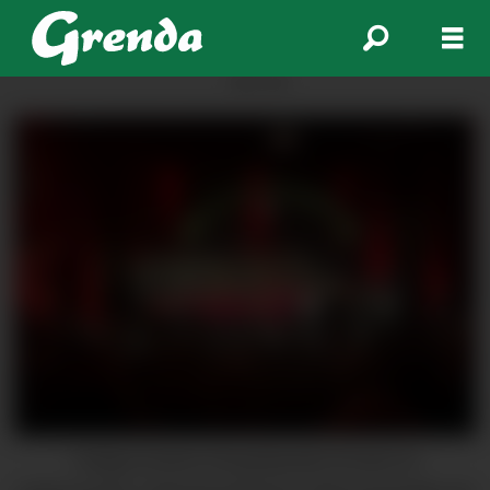
ANNONSE
I helga inviterte Strupebandet til heile tre