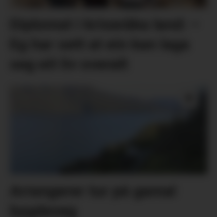
Diplomat i kriseråka land: –
Eg har sett at ein kan laga
seg eit liv overalt
Arrangerer tur på gamal
bygdeveg