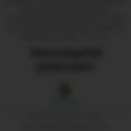
julekonsertar i Halsnøy Kulturhus. Med seg hadde dei
barnekoret Perlene, og det heile vart ein
stemningsfull oppleving. Strupebandet vart stødig
leia av dirigent Kari Aalvik Tarberg, til stor gleda for
både Strupene og folket.
Marthe Eide
Stemningsfull
julekonsert
Marthe
Eide
06.12.2022 - 11:00
PUBLISERT
06.12.2022 - 11:10
SIST OPPDATERT