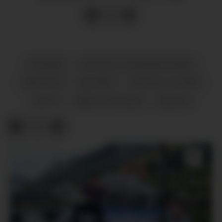
NYHENDE
KULTUR OG UNDERHALDNING
HØGTIDER
HALSNØY
SOSIALE TILHØVE
FRITID
FAMILIE OG BORN
MUSIKK