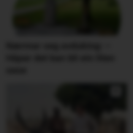
Nærmar seg avduking: –
Håpar det kan bli ein liten
oase