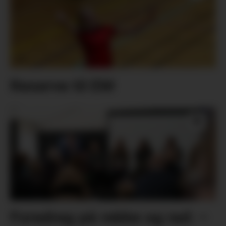
Reserve til EM
Foredrag på rekke og rad: –