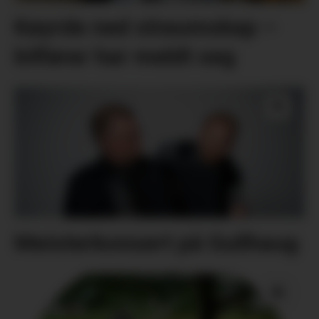
Køyrde ned straumskap –
bilførar har meldt seg
Meisterkonsert på Gullhaug