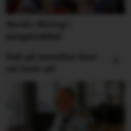
Nordic Mining i
pengetrøbbel
Katt på tunneltur kom
vel heim att