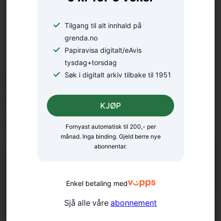
Tilgang til alt innhald på
grenda.no
Papiravisa digitalt/eAvis
tysdag+torsdag
Søk i digitalt arkiv tilbake til 1951
Nærmar seg avduking: –
Håpar det kan bli ein liten
KJØP
oase
Fornyast automatisk til 200,- per
månad. Inga binding. Gjeld berre nye
abonnentar.
Enkel betaling med
Sjå alle våre
abonnement