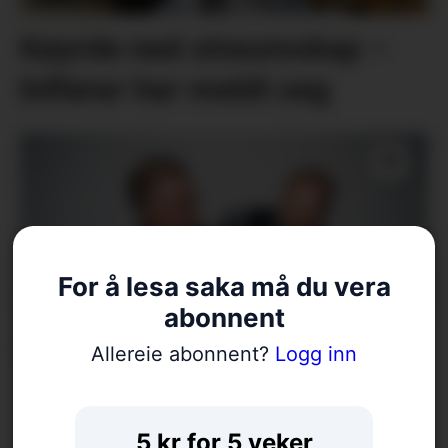
Køyrde ned straumskap –
bilførar har meldt seg
For å lesa saka må du vera
abonnent
Meisterkonsert på Gullhaug
Allereie abonnent?
Logg inn
5 kr for 5 veker