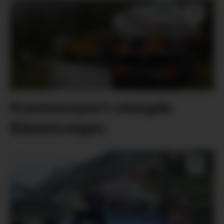
Krantransport stengde
Blådalsvegen