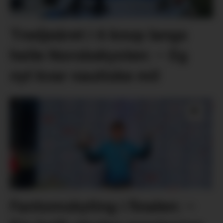
Tredjeåret i 6 knop langs
heile Norskekysten: – Eg
nyt kvar nautiske mil
Fantomskyting i finalen: –