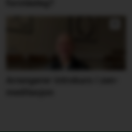
forståeleg?
Arrangerer introkurs i zen-
meditasjon