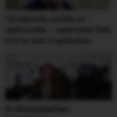
18 bekrefta smitta av
salmonella – oppmodar folk
til å la vera å spekulera
Er klimadebatten