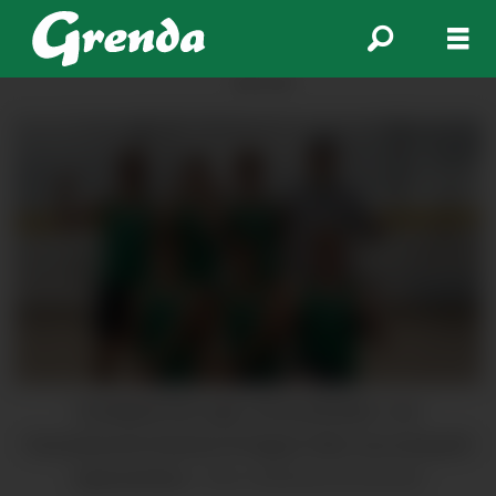
ANNONSE
Hordaland tok siger i bronsefinalen. Iver
Femsteinevik (framme til høgre) fekk vera med på å
representera.
Foto: Andrezej Grochocki