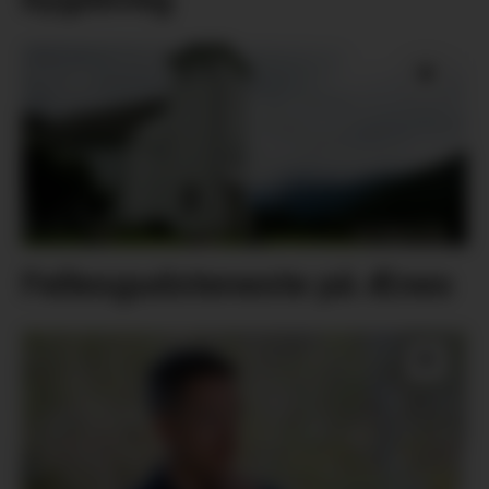
Fellesgudsteneste på Ænes