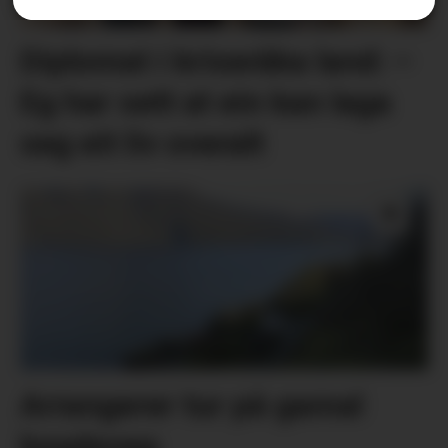
Diplomat i kriseråka land: –
Eg har sett at ein kan laga
seg eit liv overalt
Arrangerer tur på gamal
bygdeveg