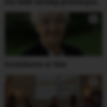
Ein heilt utruleg prestasjon
Erstattaren er klar