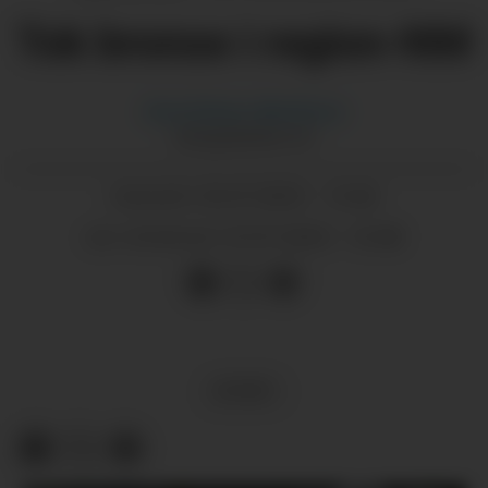
Tok bronse i region-NM
Gina
Eriksen Albrethson
GINA@GRENDA.NO
03.07.2025 - 13:44
PUBLISERT
07.07.2025 - 10:48
SIST OPPDATERT
SPORT