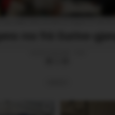
 svært vellukka, mellom anna takka vere B-gjengen som stilte opp og
ens ros frå Gurine-gje
23.06.2026 - 10:40
PUBLISERT
MEININGAR