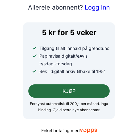
ugløymeleg
i ei
Allereie abonnent?
Logg inn
køyreoppleving
få d
ski
5 kr for 5 veker
Tilgang til alt innhald på grenda.no
Papiravisa digitalt/eAvis
tysdag+torsdag
Søk i digitalt arkiv tilbake til 1951
KJØP
Fornyast automatisk til 200,- per månad. Inga
binding. Gjeld berre nye abonnentar.
Foredrag på re
Naturen under
Enkel betaling med