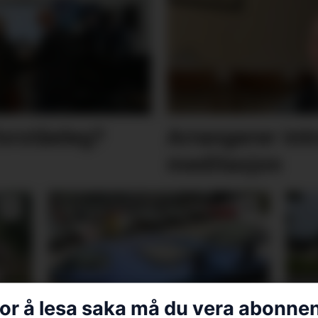
orståeleg?
Arrangerer int
meditasjon
or å lesa saka må du vera abonne
g
Eurorally til Rosendal: – Ei
Sju