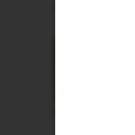
stengt
Reserve til EM