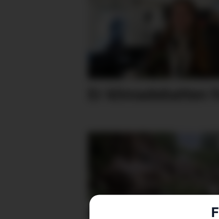
Er klimadebatten f
F
Ras på Varaldsøy – ve