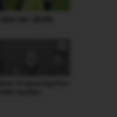
åre har skote
terer til lanseringsfest
heile familien