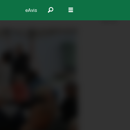
eAvis
ANNONSE