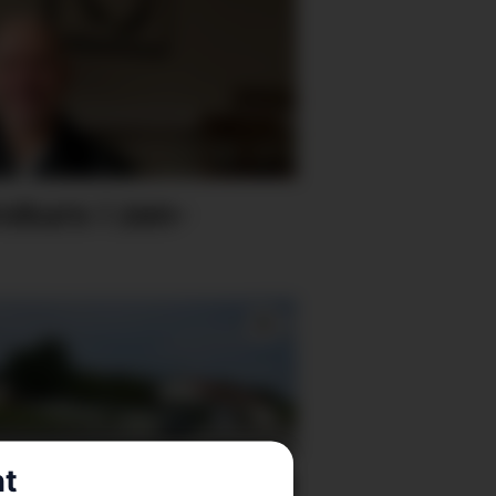
rokurs i zen-
nt
keheim og seniorsenter