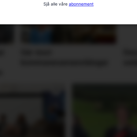
Sjå alle våre
abonnement
al
Går imot
Des
kommunesamanslåingar
seld
n