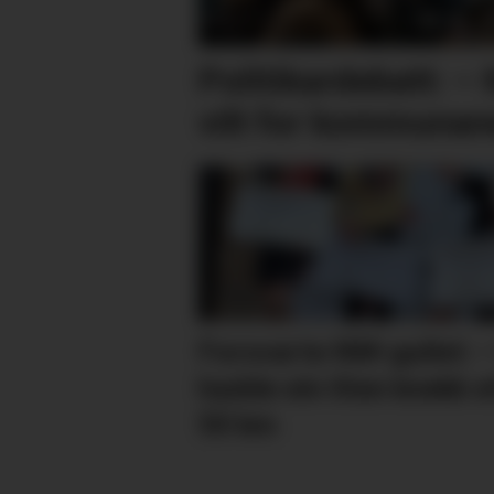
Politikardebatt: – 
vilt for kommunan
Forsvarte NM-gullet: 
hadde ein liten knekk e
50 km