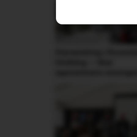
Styreendring i Rosend
Utvikling: – Skal
oppsummera sesonge