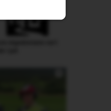
se eigedomane vart
e i juli