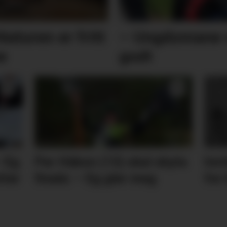
Naturen er fritt
– Ungdomane v
e
godt
– Eg
Per Håkon (13) skal skyta
Invi
tter
finale: – Eg gler meg
for 