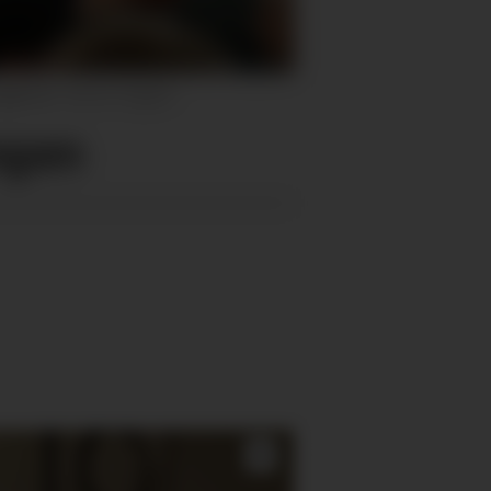
så i år.
Morten Nygård
ngen