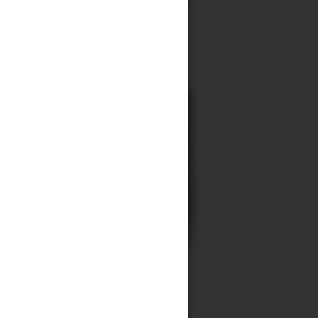
tt: – Ikkje vanskeleg å
ette prosjektet til å
na
kke og rad: –
 press