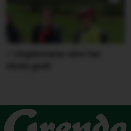
– Ungdomane våre har
skote godt