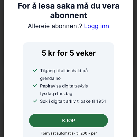
For å lesa saka må du vera
abonnent
Allereie abonnent?
Logg inn
5 kr for 5 veker
Tilgang til alt innhald på
Arrangerer introkurs i zen-
grenda.no
Papiravisa digitalt/eAvis
meditasjon
tysdag+torsdag
Søk i digitalt arkiv tilbake til 1951
KJØP
Fornyast automatisk til 200,- per