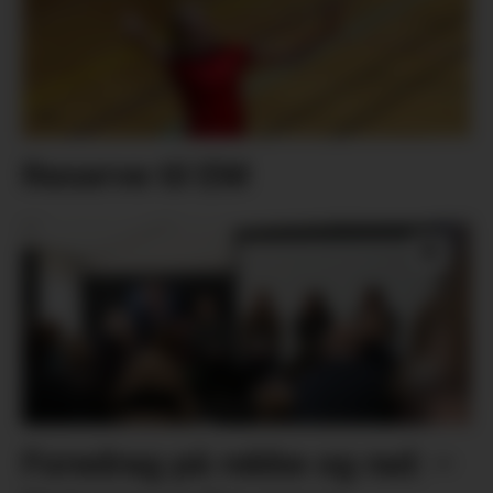
Reserve til EM
Foredrag på rekke og rad: –