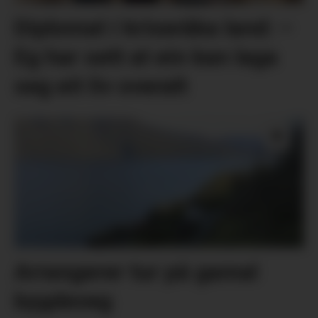
Diplomat i kriseråka land: –
Eg har sett at ein kan laga
seg eit liv overalt
Arrangerer tur på gamal
bygdeveg