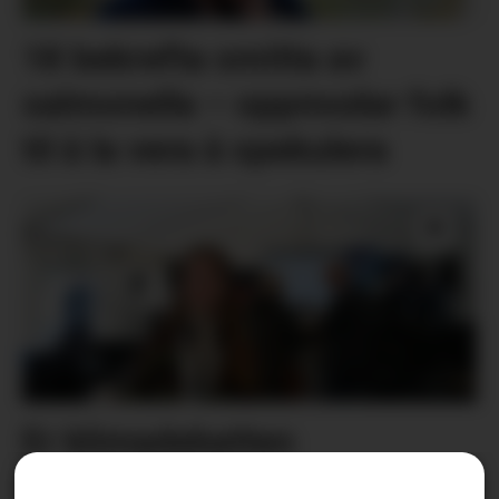
18 bekrefta smitta av
salmonella – oppmodar folk
til å la vera å spekulera
Er klimadebatten
forståeleg?