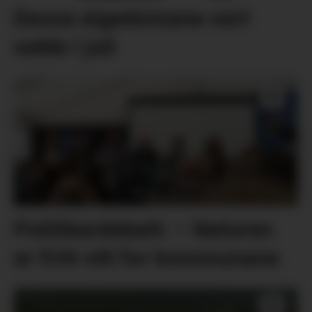
Desse eigedomane vart
selde i juli
Politikardebatt: – Naturen
er fritt vilt for kommunane