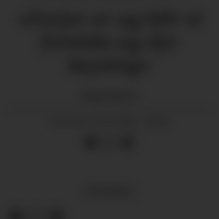
«Ferjer er og blir ei
forelda og dyr
løysing»
Hallgeir
Skjelnes
07.07.2026 - 05:00
PUBLISERT
MEININGAR