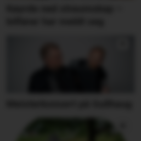
Køyrde ned straumskap –
bilførar har meldt seg
Meisterkonsert på Gullhaug