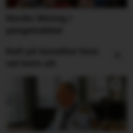
Nordic Mining i
pengetrøbbel
Katt på tunneltur kom
vel heim att