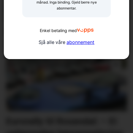
månad. Inga binding. Gjeld berre nye
abonnentar.
Ras på Varaldsøy – veg var
Enkel betaling med
stengt
Sjå alle våre
abonnement
Eurorally til Rosendal: – Ei