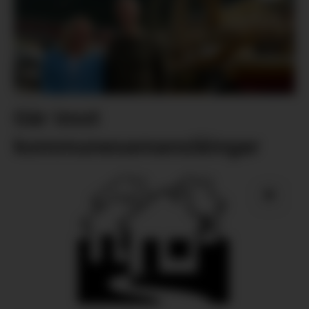
Går imot
kommunesamanslåingar