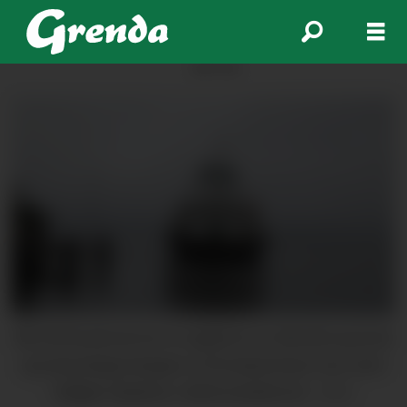
ANNONSE
Alle driftsavbrota ein no opplever av tekniske grunnar
og mannskapsmangel, er til å skjemmast over, skriv
Hallgeir Skjelnes i dette lesarbrevet.
Arkiv