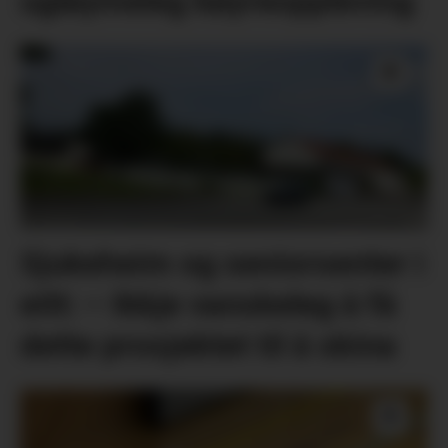
ugløymeleg køyreoppleving
Sjukeheim og seniorsenter i
eitt: – Ikkje vanskeleg å få
dette prosjektet til å skina