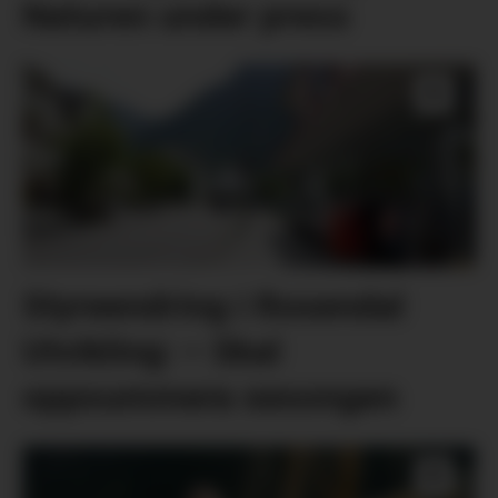
Naturen under press
Styreendring i Rosendal
Utvikling: – Skal
oppsummera sesongen