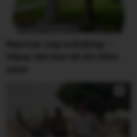
Nærmar seg avduking: –
Håpar det kan bli ein liten
oase