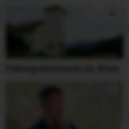
Fellesgudsteneste på Ænes