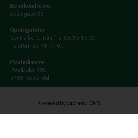
Besøksadresse
Skålagato 36
Opningstider
Sentralbord mån-fre: 08:30-15:30
Telefon: 53 48 71 00
Postadresse
Postboks 100,
5486 Rosendal
Powered by Labrador CMS