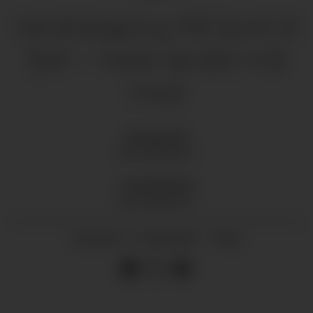
Verdiskaping frå fjord til
fjell – heile landet må
med
Erling
Sande
SENTERPARTIET
Lars
Fjeldstad
SENTERPARTIET
17.08.2025 - 14:36
PUBLISERT