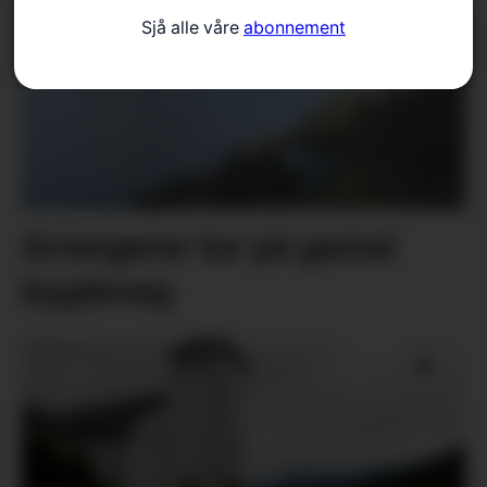
Sjå alle våre
abonnement
Arrangerer tur på gamal
bygdeveg