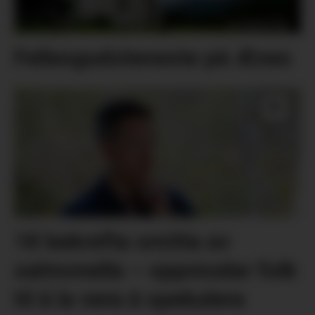
Fellesgudsteneste på Ænes
18 bekrefta smitta av
salmonella – oppmodar folk
til å la vera å spekulera