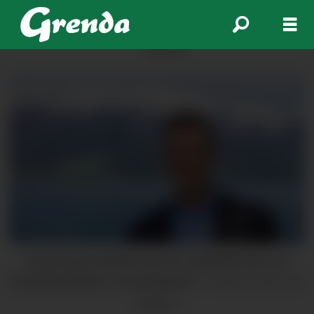
ANNONSE
Erling Sande (biletet) og Lars Fjeldstad skriv om
distriktspolitikken til Senterpartiet.
Andreas Eikeseth
Nygjerd