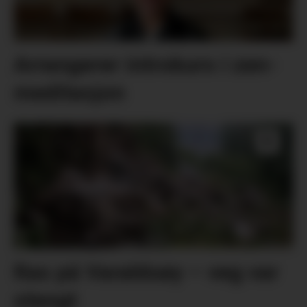
Arrangerer introkurs i zen-
meditasjon
Ras på Varaldsøy – veg var
stengt