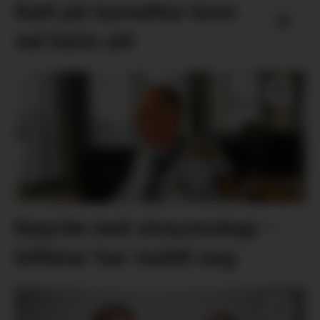
Katt på tunneltur kom
vel heim att
Køyrde ned straumskap –
bilførar har meldt seg