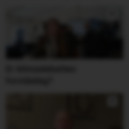
Er klimadebatten
forståeleg?