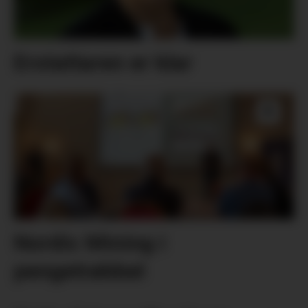
Erstattaren er klar
Nordic Mining i
pengetrøbbel