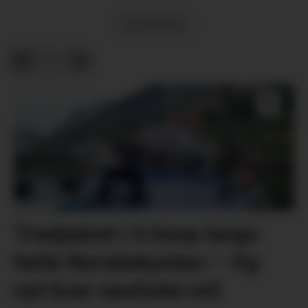
MEININGAR
Tredjeåret i 6 knop langs
heile Norskekysten: – Eg
nyt kvar nautiske mil