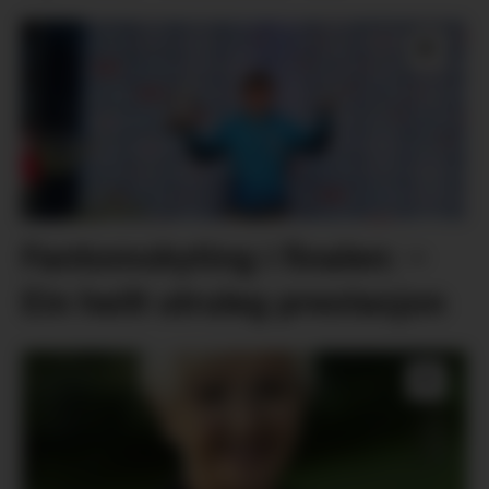
Fantomskyting i finalen: –
Ein heilt utruleg prestasjon