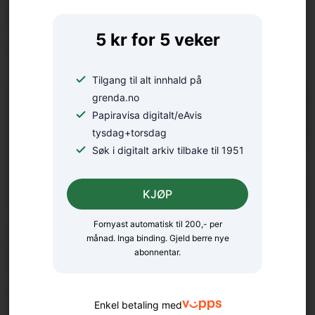
Håpar det kan bli ein liten
5 kr for 5 veker
oase
Tilgang til alt innhald på
grenda.no
Papiravisa digitalt/eAvis
tysdag+torsdag
Søk i digitalt arkiv tilbake til 1951
KJØP
Fornyast automatisk til 200,- per
Diplomat i kriseråka land: –
månad. Inga binding. Gjeld berre nye
abonnentar.
Eg har sett at ein kan laga
seg eit liv overalt
Enkel betaling med