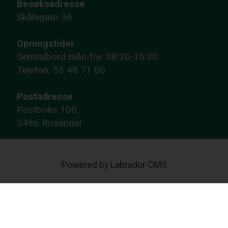
Besøksadresse
Skålagato 36
Opningstider
Sentralbord mån-fre: 08:30-15:30
Telefon: 53 48 71 00
Postadresse
Postboks 100,
5486 Rosendal
Powered by Labrador CMS