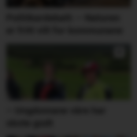
Politikardebatt: – Naturen
er fritt vilt for kommunane
– Ungdomane våre har
skote godt