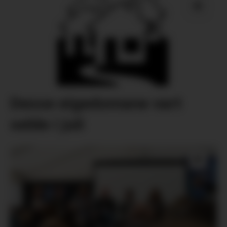
Desse eigedomane vart
selde i juli