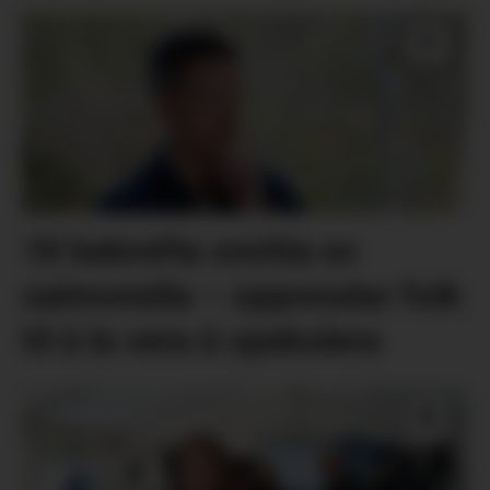
18 bekrefta smitta av
salmonella – oppmodar folk
til å la vera å spekulera