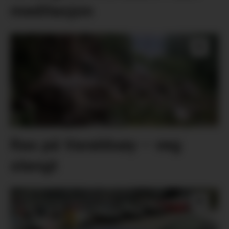
meditasjon
Ras på Varaldsøy – veg
stengt