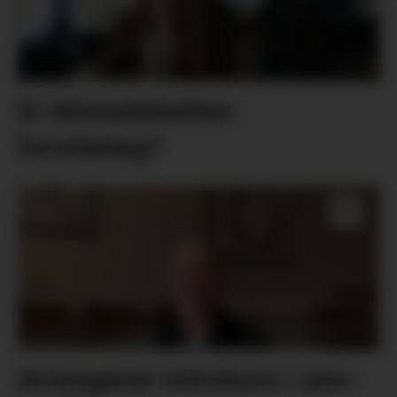
Er klimadebatten
forståeleg?
Arrangerer introkurs i zen-