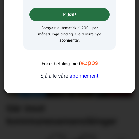
Styreendring i Rosendal
Utvikling: – Skal
KJØP
oppsummera sesongen
Fornyast automatisk til 200,- per
månad. Inga binding. Gjeld berre nye
abonnentar.
Enkel betaling med
Sjå alle våre
abonnement
Går imot
kommunesamanslåingar