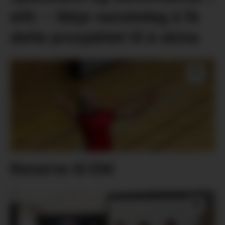
eitt: – Ikkje vanskeleg å få
dette prosjektet til å skina
Reserve til EM