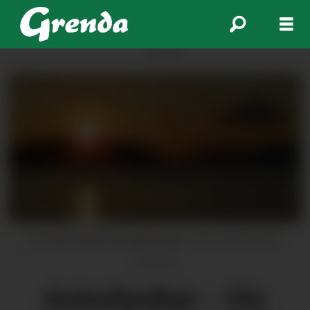
ANNONSE
21. juni er årets lengste dag.
Foto: Anne Mette
Sannes
Astrofysiker: - Ein