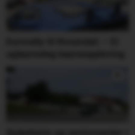
Eurorally til Rosendal: – Ei
ugløymeleg køyreoppleving
Sjukeheim og seniorsenter i