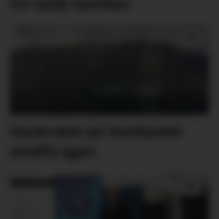
for heile familien
Havbruket på Vestlandet
straffa igjen