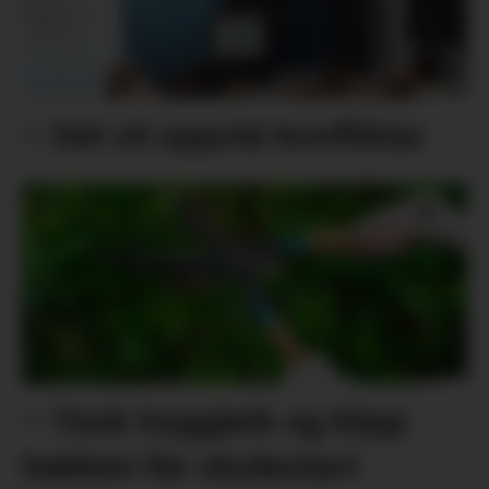
– Det vil oppstå konfliktar
– Tenk tryggleik og klipp
hekken før skulestart