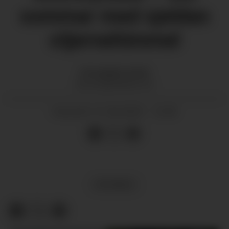
sommar med sjeldan
stjernehimmel
Solveig
Bjørnebøle
SOLVEIG@GRENDA.NO
21.06.2025 - 12:30
PUBLISERT
NYHENDE