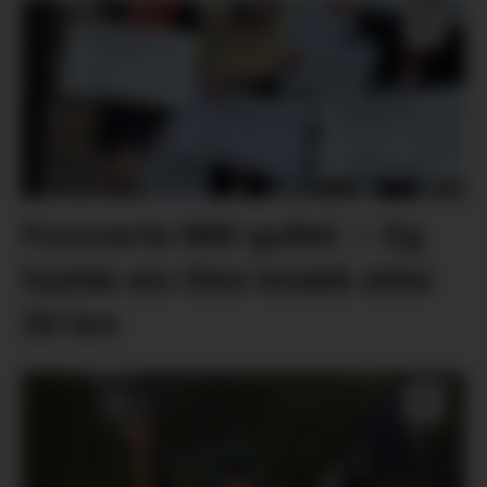
Forsvarte NM-gullet: – Eg
hadde ein liten knekk etter
50 km