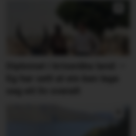
Diplomat i kriseråka land: –
Eg har sett at ein kan laga
seg eit liv overalt