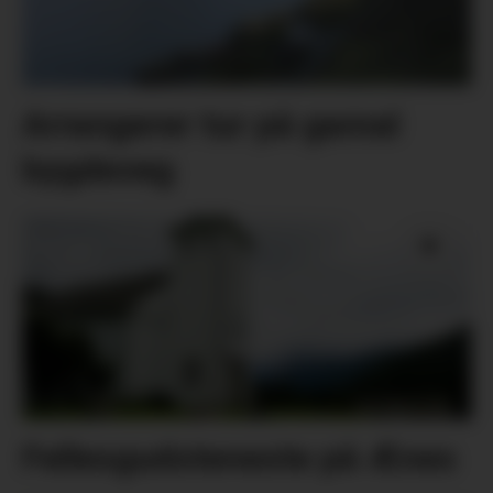
Arrangerer tur på gamal
bygdeveg
Fellesgudsteneste på Ænes