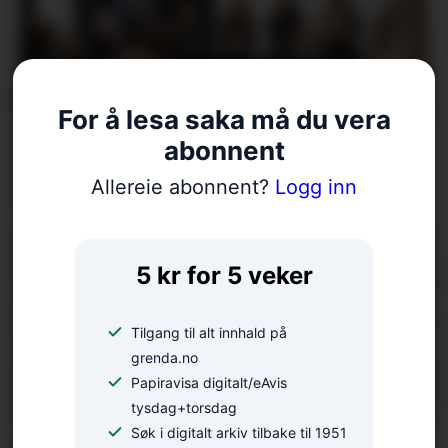
For å lesa saka må du vera
Foredrag på rekke og rad: –
abonnent
Naturen under press
Allereie abonnent?
Logg inn
5 kr for 5 veker
Tilgang til alt innhald på
grenda.no
Papiravisa digitalt/eAvis
tysdag+torsdag
Søk i digitalt arkiv tilbake til 1951