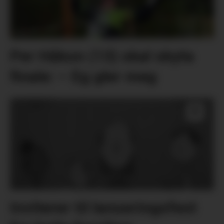
Per Håkon (13) skal skyta
finale: – Eg gler meg
Inviterer til lanseringsfest