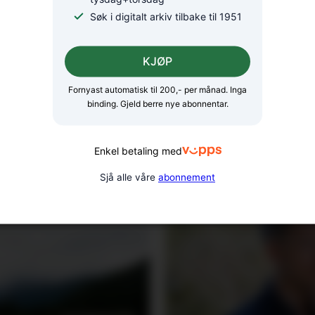
Søk i digitalt arkiv tilbake til 1951
KJØP
Fornyast automatisk til 200,- per månad. Inga
 –
Diplomat i kriseråka land:
Arr
binding. Gjeld berre nye abonnentar.
ten
– Eg har sett at ein kan
byg
laga seg eit liv overalt
Enkel betaling med
Sjå alle våre
abonnement