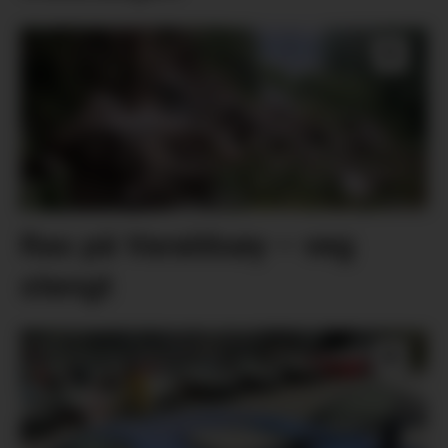
Ras på Varaldsøy – veg
stengt