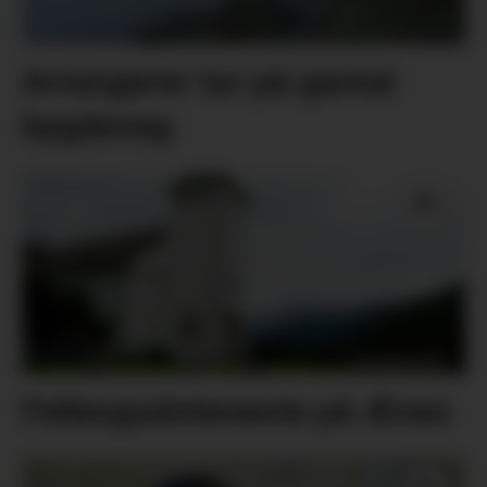
Arrangerer tur på gamal
bygdeveg
Fellesgudsteneste på Ænes