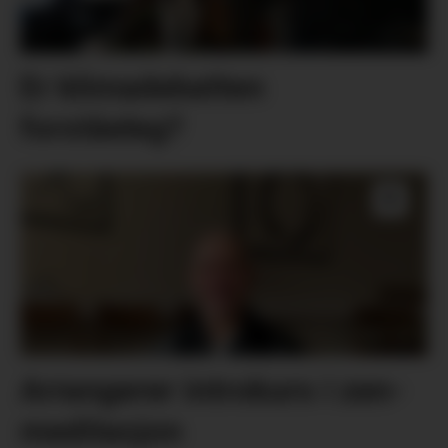
Er klimadebatten
forståeleg?
Arrangerer introkurs i zen-
meditasjon