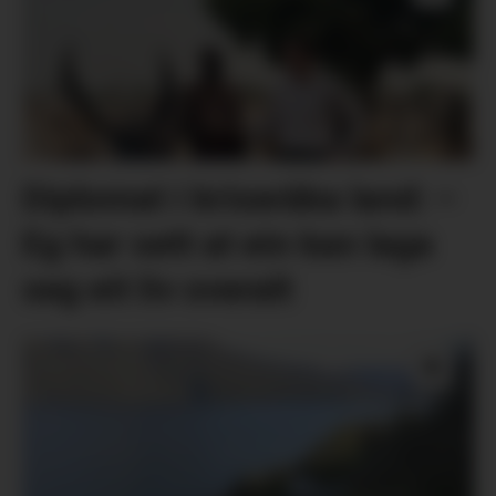
Diplomat i kriseråka land: –
Eg har sett at ein kan laga
seg eit liv overalt