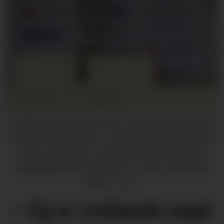
I feltfinalen vart det ein flott 2. plass på Andreas Hus
Hansen frå Omvikdalen i Landsskyttarstevnet 2022 i
klassa eldre junior. Ungdommen frå Kvinnherad
skyttarlag sikra seg også ein 13. plass i finalen på
bane.
Privat
– Eg er strålande nøgd