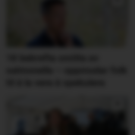
18 bekrefta smitta av
salmonella – oppmodar folk
til å la vera å spekulera