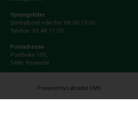
Opningstider
Sentralbord mån-fre: 08:30-15:30
Telefon: 53 48 71 00
Postadresse
Postboks 100,
5486 Rosendal
Powered by Labrador CMS