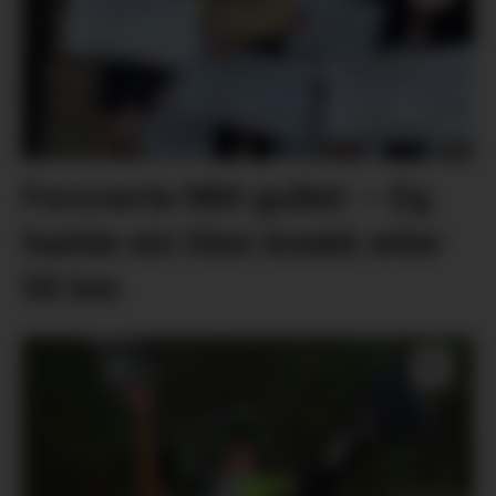
Forsvarte NM-gullet: – Eg
hadde ein liten knekk etter
50 km