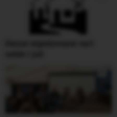
Desse eigedomane vart
selde i juli