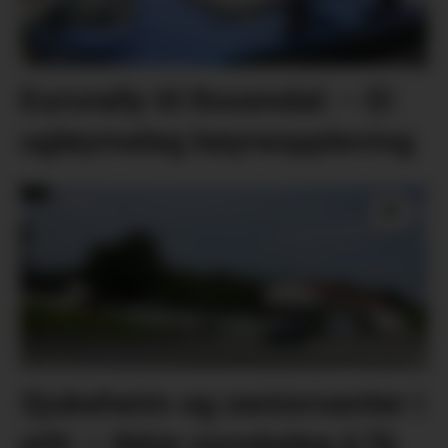
Eurorally til Rosendal: – Ei
ugløymeleg køyreoppleving
Sjukeheim og seniorsenter i
eitt: – Ikkje vanskeleg å få