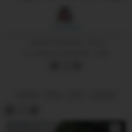
Jorun
Larsen
05.08.2022 - 22:32
PUBLISERT
09.08.2022 - 14:08
SIST OPPDATERT
SKYTING
BODØ
SPORT
NYHENDE