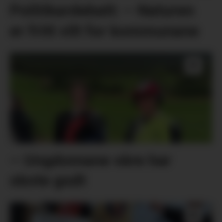
Politikardebatt: – Naturen
er fritt vilt for kommunane
– Ungdomane våre har
skote godt