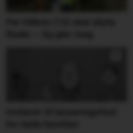
Per Håkon (13) skal skyta
finale: – Eg gler meg
Inviterer til lanseringsfest
for heile familien