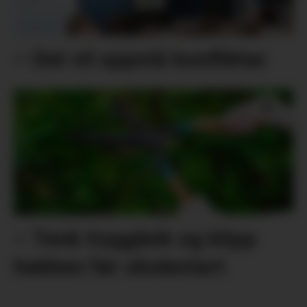
– Det vil oppstå konfliktar
– Tenk tryggleik og klipp
hekken før skulestart