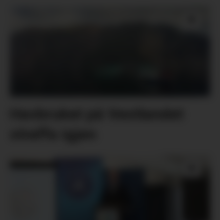
Havbruket på Vestlandet
straffa igjen