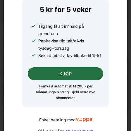
5 kr for 5 veker
Tilgang til alt innhald på
Foredrag på rekke og rad: –
grenda.no
Papiravisa digitalt/eAvis
Naturen under press
tysdag+torsdag
Søk i digitalt arkiv tilbake til 1951
KJØP
Fornyast automatisk til 200,- per
månad. Inga binding. Gjeld berre nye
abonnentar.
Styreendring i Rosendal
Enkel betaling med