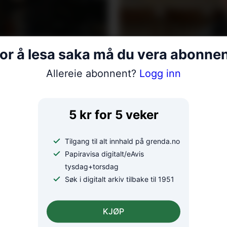
orståeleg?
Arrangerer int
or å lesa saka må du vera abonne
meditasjon
Allereie abonnent?
Logg inn
5 kr for 5 veker
Tilgang til alt innhald på grenda.no
Papiravisa digitalt/eAvis
tysdag+torsdag
g
Eurorally til Rosendal: – Ei
Sju
Søk i digitalt arkiv tilbake til 1951
ugløymeleg
i ei
køyreoppleving
få d
KJØP