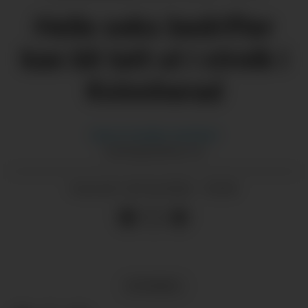
Heile seks bedrifter
kan bli tatt ut i streik i
Kvinnherad
Hanna Guddal
Jemtland
HANNA@GRENDA.NO
09.04.2026 - 05:00
PUBLISERT
NYHENDE