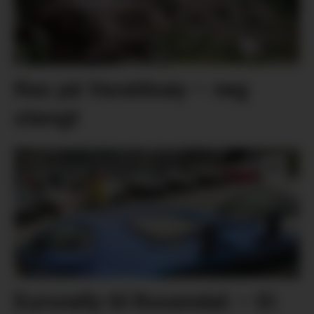
Ras på Varaldsøy – veg
stengt
Eurorally til Rosendal: – Ei