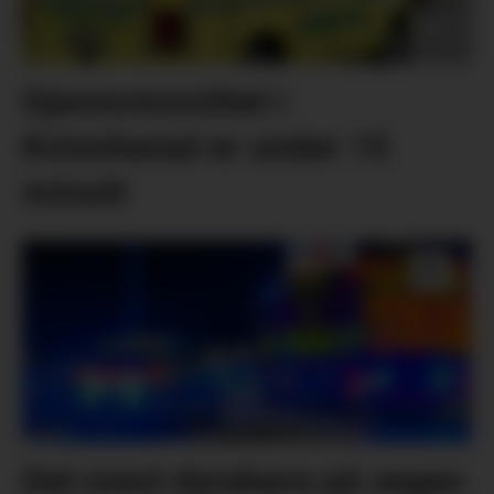
Gjennomsnittet i
Kvinnherad er under 15
minutt
Det mest dyrebare på vegen