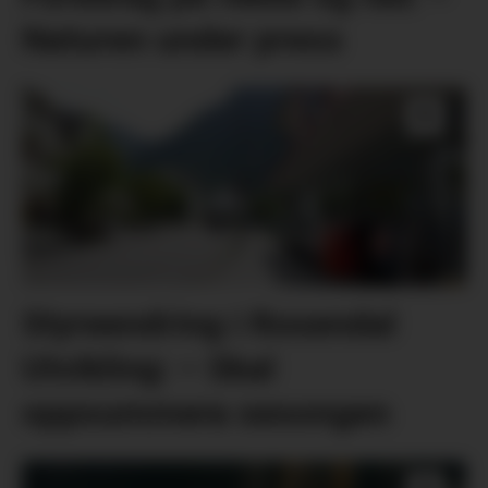
Naturen under press
Styreendring i Rosendal
Utvikling: – Skal
oppsummera sesongen