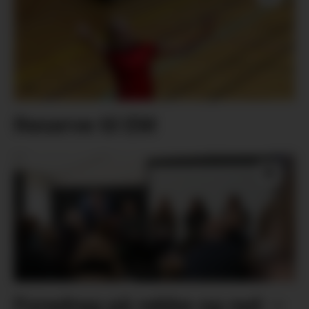
Reserve til EM
Foredrag på rekke og rad: –