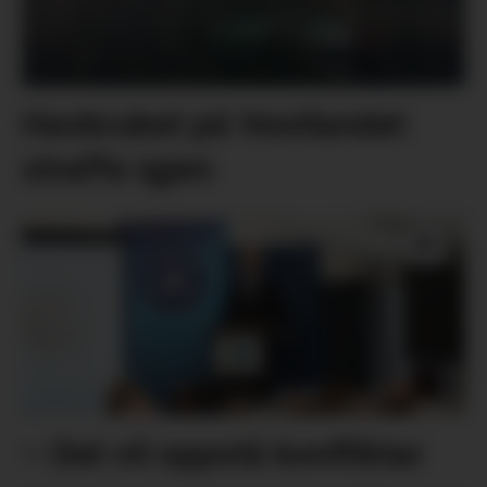
Havbruket på Vestlandet
straffa igjen
– Det vil oppstå konfliktar