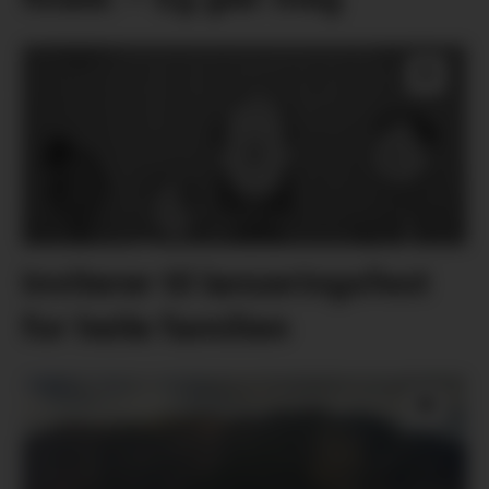
Inviterer til lanseringsfest
for heile familien