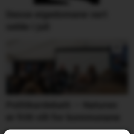
Desse eigedomane vart
selde i juli
Politikardebatt: – Naturen
er fritt vilt for kommunane