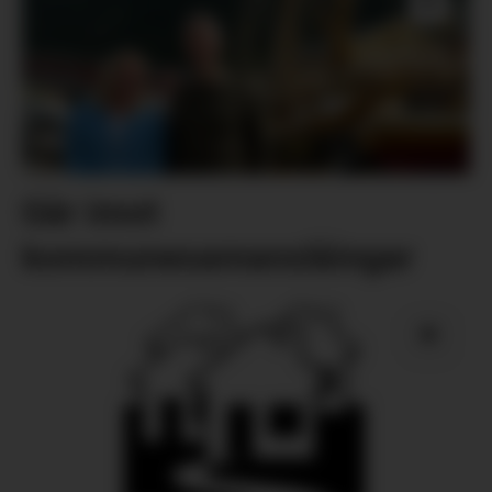
Går imot
kommunesamanslåingar