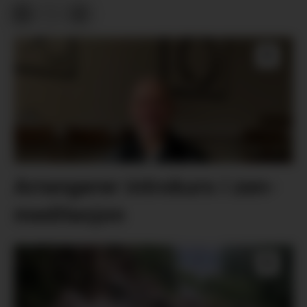
Arrangerer introkurs i zen-
meditasjon