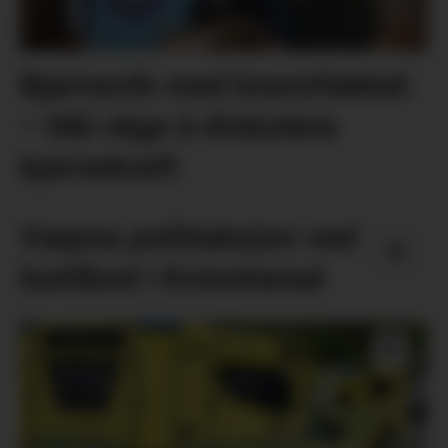
Bjørnevik med brannfakkel:
– Må våga å diskutera
kjernekraft
Væpna politiaksjon ved
butilbod i Kvinnherad