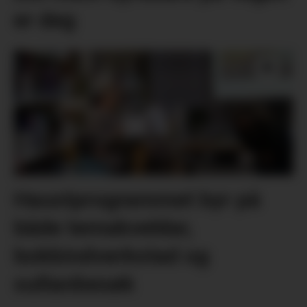
er deg
Haustprogrammet byr på
både temakveldar,
bokbindverkstad og
sultanbesøk