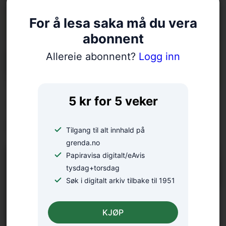
For å lesa saka må du vera
abonnent
Allereie abonnent?
Logg inn
5 kr for 5 veker
– Ungdomane våre har
skote godt
Tilgang til alt innhald på
grenda.no
Papiravisa digitalt/eAvis
tysdag+torsdag
Søk i digitalt arkiv tilbake til 1951
KJØP