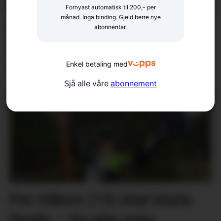
Fornyast automatisk til 200,- per
månad. Inga binding. Gjeld berre nye
Forsvarte NM-gullet: – Eg
abonnentar.
hadde ein liten knekk etter
Enkel betaling med
50 km
Sjå alle våre
abonnement
Per Håkon (13) skal skyta
finale: – Eg gler meg