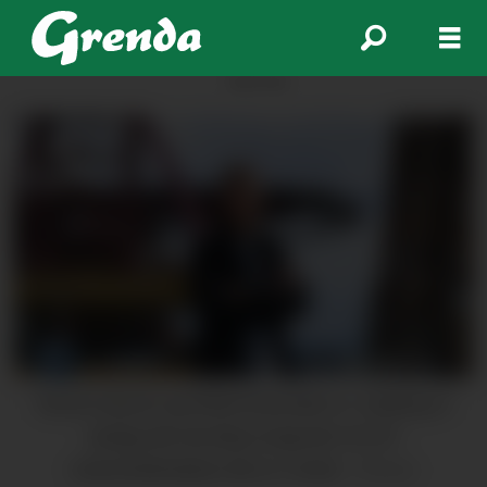
ANNONSE
Norsk industri og Fellesforbundet er i mekling ut
lørdag. Blir dei ikkje enige blir 33 237
industriarbeidarar tatt ut i streik.
Presse