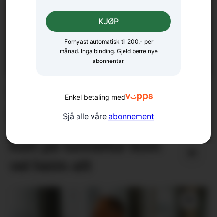
KJØP
Fornyast automatisk til 200,- per
månad. Inga binding. Gjeld berre nye
abonnentar.
Nordic Mining i
Enkel betaling med
pengetrøbbel
Sjå alle våre
abonnement
Katt på tunneltur kom
vel heim att