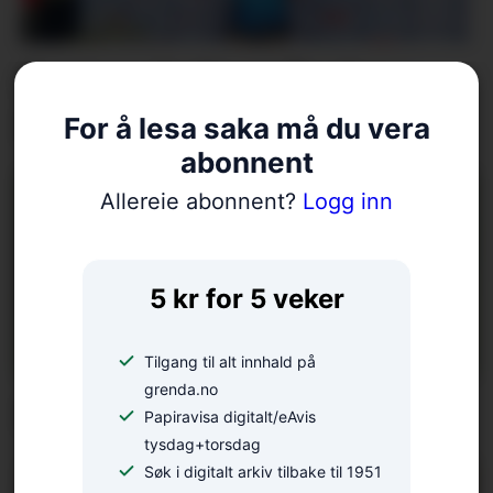
Fantomskyting i finalen: –
Ein heilt utruleg prestasjon
For å lesa saka må du vera
abonnent
Allereie abonnent?
Logg inn
5 kr for 5 veker
Tilgang til alt innhald på
grenda.no
Erstattaren er klar
Papiravisa digitalt/eAvis
tysdag+torsdag
Søk i digitalt arkiv tilbake til 1951