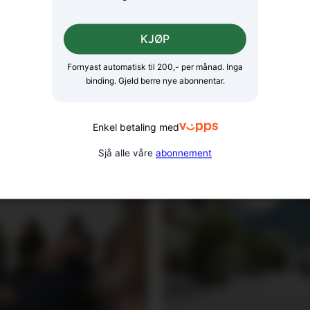
KJØP
Fornyast automatisk til 200,- per månad. Inga
– Ei
Sjukeheim og seniorsenter
Res
binding. Gjeld berre nye abonnentar.
i eitt: – Ikkje vanskeleg å
få dette prosjektet til å
Enkel betaling med
skina
Sjå alle våre
abonnement