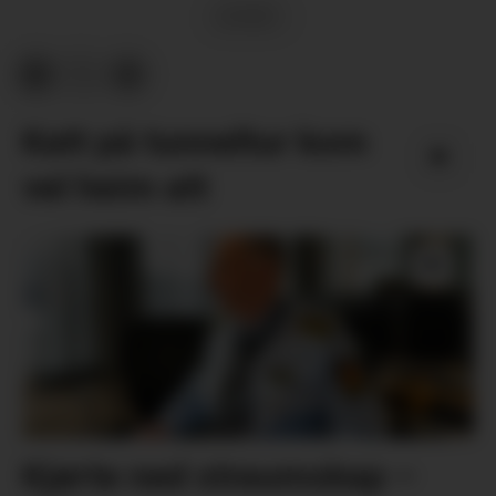
SPORT
Katt på tunneltur kom
vel heim att
Kjørte ned straumskap –