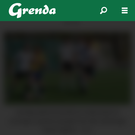
ANNONSE
Laurdag spelte Rosendal sin tredje kamp for
sesongen, og denne gongen kom den etterlengta
første sigeren.
Arkiv