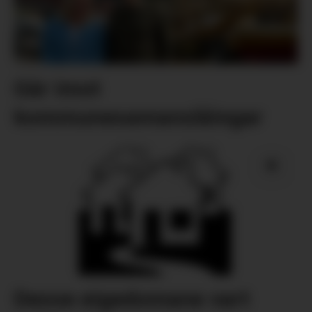
Går imot
kommunesamanslåingar
Desse eigedomane vart