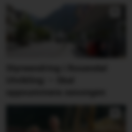
Styreendring i Rosendal
Utvikling: – Skal
oppsummera sesongen