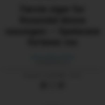
Første siger for
Rosendal denne
sesongen: – Spelarane
fortener ros
Hanna Guddal
Jemtland
HANNA@GRENDA.NO
12.05.2026 - 10:13
PUBLISERT