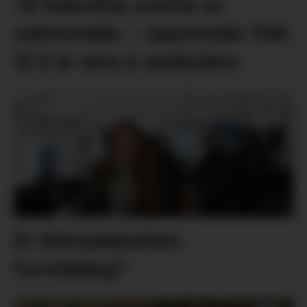
18 bekrefta smitta av
salmonella – oppmodar folk
til å la vera å spekulera
Er klimadebatten
forståeleg?