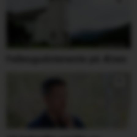
Fellesgudsteneste på Ænes