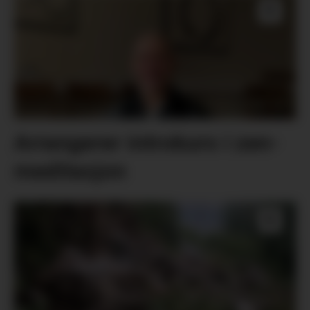
Arrangerer introkurs i zen-
meditasjon