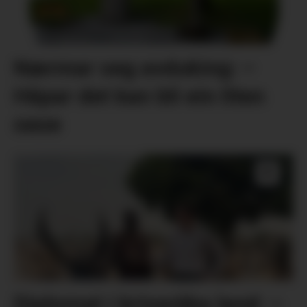
Nærmar seg avduking: –
Håpar det kan bli ein liten
oase
Diplomat i kriseråka land: –