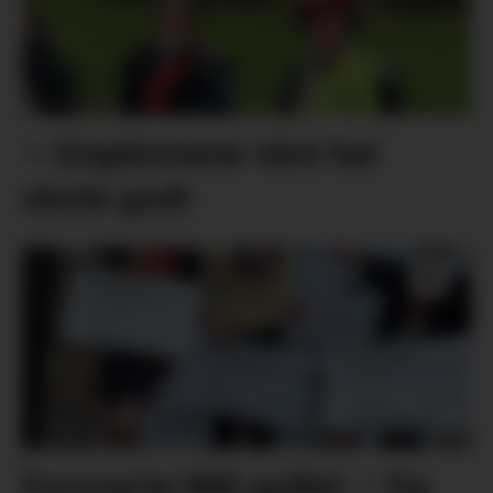
– Ungdomane våre har
skote godt
Forsvarte NM-gullet: – Eg