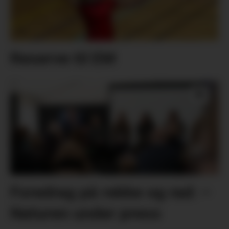
Reserve til EM
Foredrag på rekke og rad: –
Naturen under press