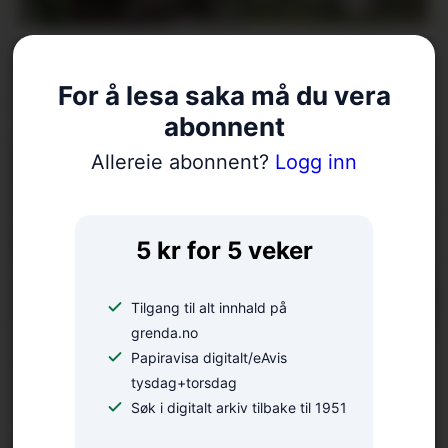
Ras på Varaldsøy – veg var
For å lesa saka må du vera
stengt
abonnent
Allereie abonnent?
Logg inn
5 kr for 5 veker
Tilgang til alt innhald på
grenda.no
Eurorally til Rosendal: – Ei
Papiravisa digitalt/eAvis
tysdag+torsdag
ugløymeleg køyreoppleving
Søk i digitalt arkiv tilbake til 1951