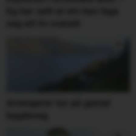
Eg har sett at ein kan laga
seg eit liv overalt
Arrangerer tur på gamal
bygdeveg