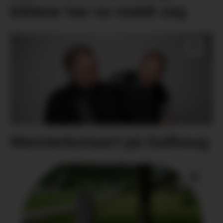
bilførar har no meldt seg
Meisterkonsert på Gullhaug