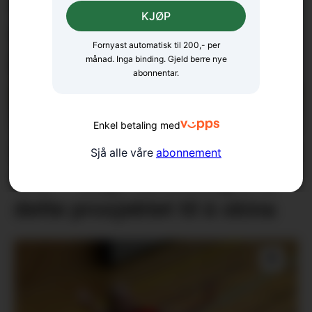
KJØP
Fornyast automatisk til 200,- per
månad. Inga binding. Gjeld berre nye
abonnentar.
Enkel betaling med
Sjukeheim og seniorsenter i
Sjå alle våre
abonnement
eitt: – Ikkje vanskeleg å få
dette prosjektet til å skina