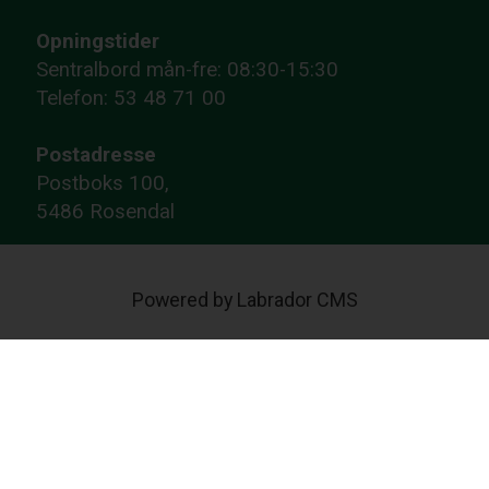
Opningstider
Sentralbord mån-fre: 08:30-15:30
Telefon: 53 48 71 00
Postadresse
Postboks 100,
5486 Rosendal
Powered by Labrador CMS