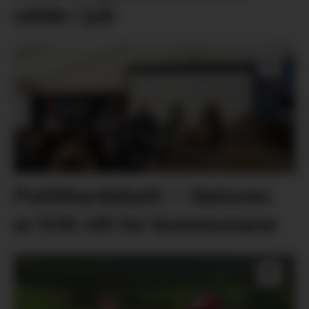
selde i juli
Politikardebatt: – Naturen
er fritt vilt for kommunane