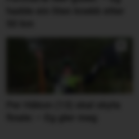
hadde ein liten knekk etter
50 km
Per Håkon (13) skal skyta
finale: – Eg gler meg