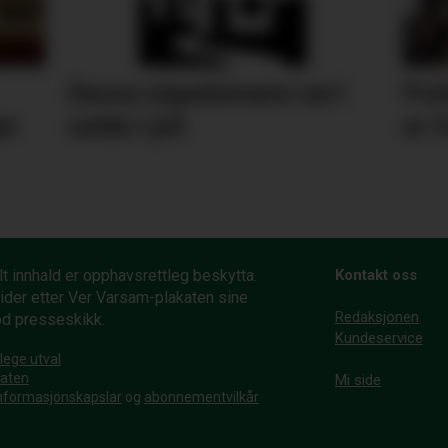
Desse eigedomane vart
Pol
ar
selde i juli
er 
t innhald er opphavsrettleg beskytta.
Kontakt oss
ider etter Ver Varsam-plakaten sine
Redaksjonen
od presseskikk.
Kundeservice
lege utval
katen
Mi side
nformasjonskapslar
og
abonnementvilkår