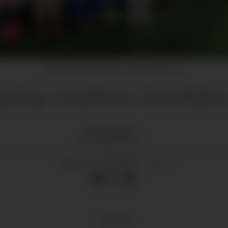
Fotballkamp på 17. mai.
Belinda Monssen
kamp mellom foreldre
Morten
Nygård
MORTEN@GRENDA.NO
19.05.2026 - 15:52
PUBLISERT
KULTUR