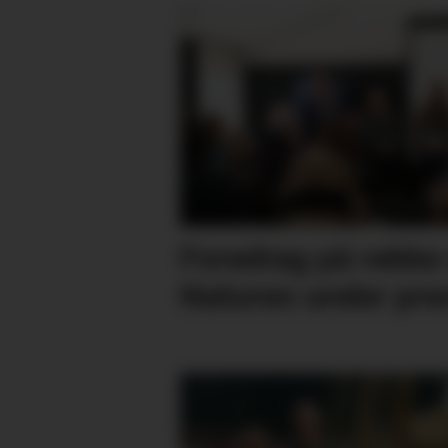
Foredrag på rekke 
Naturen under pre