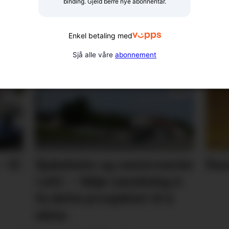
binding. Gjeld berre nye abonnentar.
rs i zen-
Ras på Varalds
Enkel betaling med
Sjå alle våre
abonnement
– Ei
Sjukeheim og seniorsenter
Res
i eitt: – Ikkje vanskeleg å
få dette prosjektet til å
skina