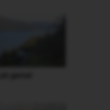
 på gamal