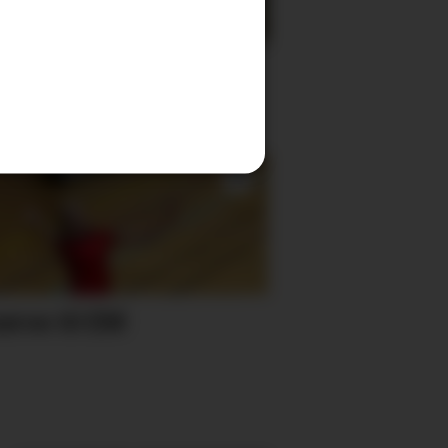
øy – veg stengt
erve til EM