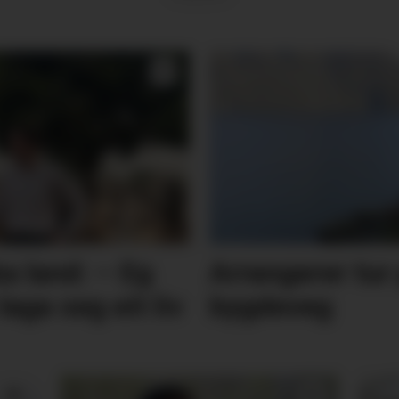
ka land: – Eg
Arrangerer tur
laga seg eit liv
bygdeveg