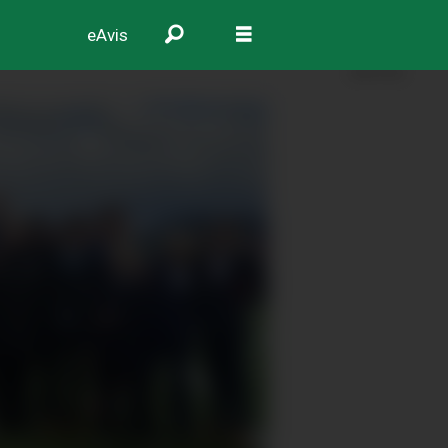
eAvis
ANNONSE