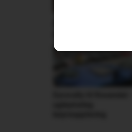
Arrangerer introku
meditasjon
Eurorally til Rosendal: 
ugløymeleg
køyreoppleving