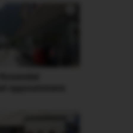
 Rosendal
Skal oppsummera