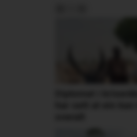
Diplomat i kriserå
har sett at ein kan 
overalt