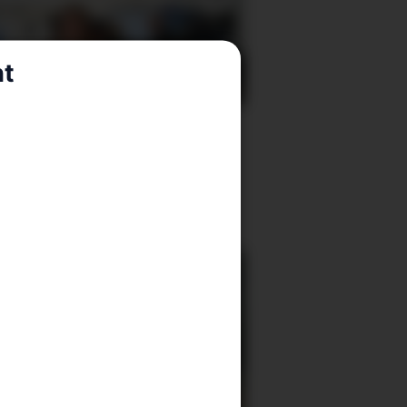
nt
klimadebatten
ståeleg?