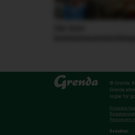
Går imot
kommunesamanslåing
© Grenda. Al
Grenda arbe
reglar for g
Pressens fag
Redaktørpla
Personvern
i
Redaktør: