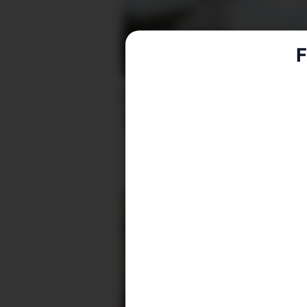
F
Fellesgudsteneste på
Ænes