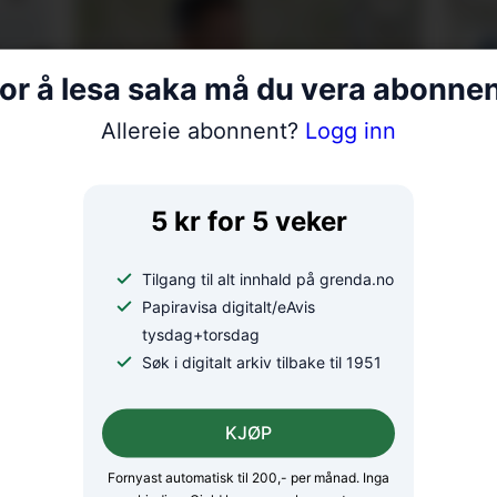
or å lesa saka må du vera abonne
Allereie abonnent?
Logg inn
18 bekrefta smitta av
Er 
salmonella – oppmodar
for
5 kr for 5 veker
folk til å la vera å
spekulera
Tilgang til alt innhald på grenda.no
Papiravisa digitalt/eAvis
tysdag+torsdag
Søk i digitalt arkiv tilbake til 1951
KJØP
Fornyast automatisk til 200,- per månad. Inga