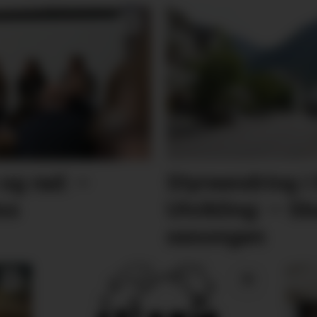
og rad: –
Styreendring i
ss
Utvikling: – 
sesongen