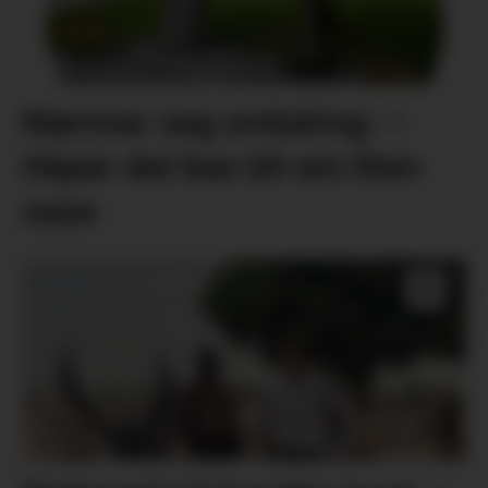
Nærmar seg avduking: –
Håpar det kan bli ein liten
oase