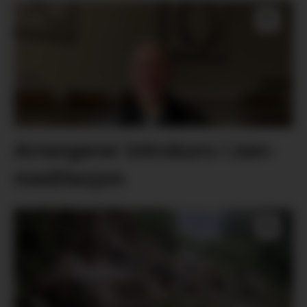
Arrangerer introkurs i zen-
meditasjon