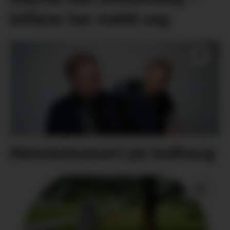
bilførar har meldt seg
Meisterkonsert på Gullhaug