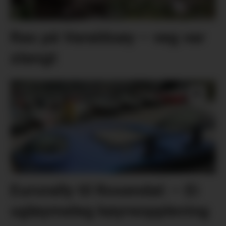
Ras på Varaldsøy – veg var
stengt
Eurorally til Rosendal: – Ei
ugløymeleg køyreoppleving