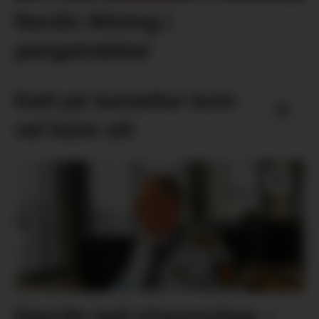
Nordic Mining i
pengetrøbbel
Katt på tunneltur kom
vel heim att
Køyrde ned straumskap –