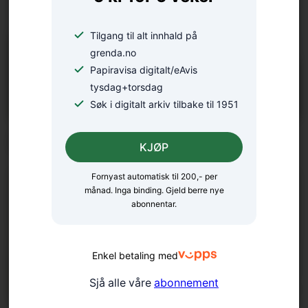
Tilgang til alt innhald på
grenda.no
Papiravisa digitalt/eAvis
tysdag+torsdag
Søk i digitalt arkiv tilbake til 1951
Fellesgudsteneste på Ænes
KJØP
Fornyast automatisk til 200,- per
månad. Inga binding. Gjeld berre nye
abonnentar.
Enkel betaling med
Sjå alle våre
abonnement