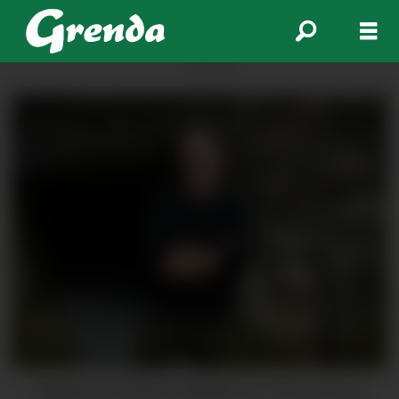
ANNONSE
Dagleg leiar Brynjar Stautland ser fram til ein ny