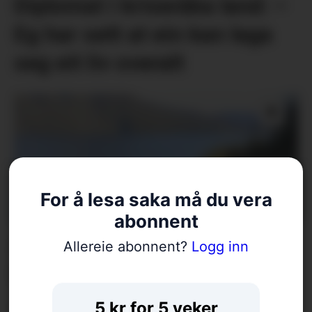
Diplomat i kriseråka land: –
Eg har sett at ein kan laga
seg eit liv overalt
For å lesa saka må du vera
abonnent
Arrangerer tur på gamal
Allereie abonnent?
Logg inn
bygdeveg
5 kr for 5 veker