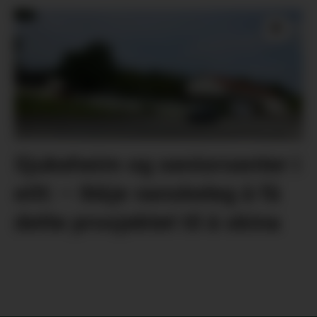
Sjukeheim og seniorsenter i
eitt: – Ikkje vanskeleg å få
dette prosjektet til å skina