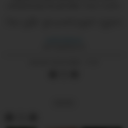
sommarsesong i Gruo på Litlabø.
Magne Langåker
No går gruvetoget igjen
Anette
Kathenes
ANETTE@GRENDA.NO
05.07.2026 - 11:51
PUBLISERT
KULTUR