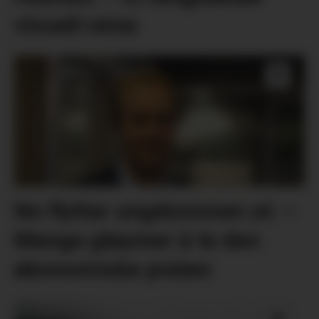
visuell reise
No flyttar ungdommen ut: –
Mange gløymer å ta den
økonomiske praten