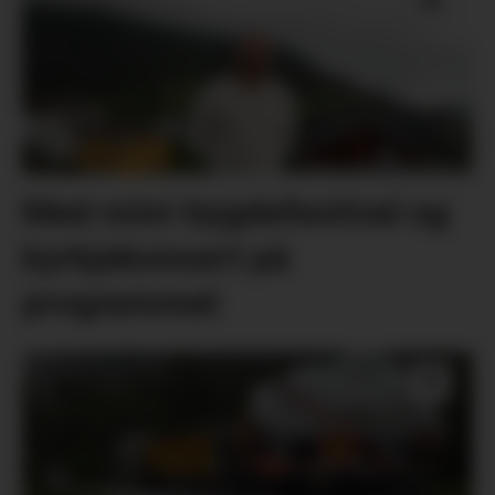
Med mini-bygdefestival og
kyrkjekonsert på
programmet