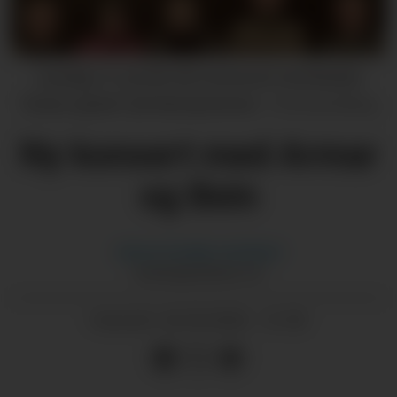
Laurdag 13. juni blir det ny konsert med bandet
"Armar og Bein" på Halsnøy kloster.
Pressemelding
Ny konsert med Armar
og Bein
Hanna Guddal
Jemtland
HANNA@GRENDA.NO
26.05.2026 - 21:30
PUBLISERT