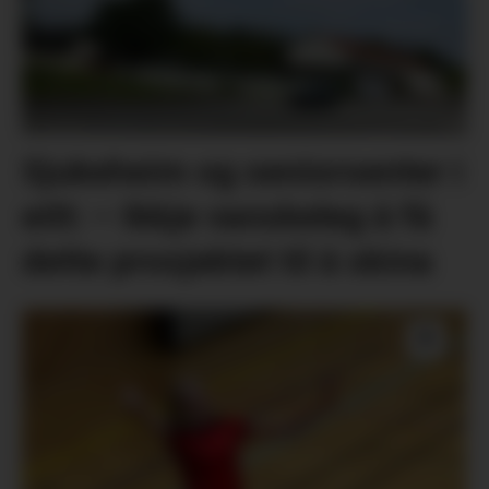
Sjukeheim og seniorsenter i
eitt: – Ikkje vanskeleg å få
dette prosjektet til å skina