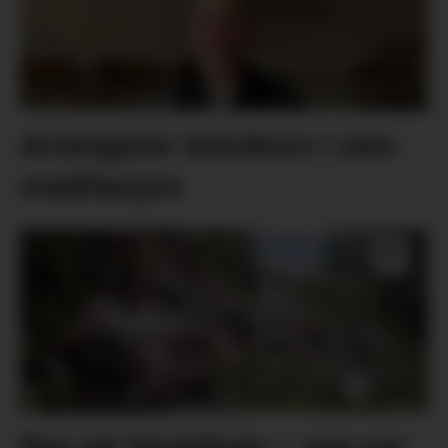
Arrangerer introkurs i zen-
meditasjon
Ras på Varaldsøy – veg var