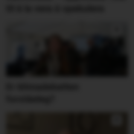
til å la vera å spekulera
Er klimadebatten
forståeleg?