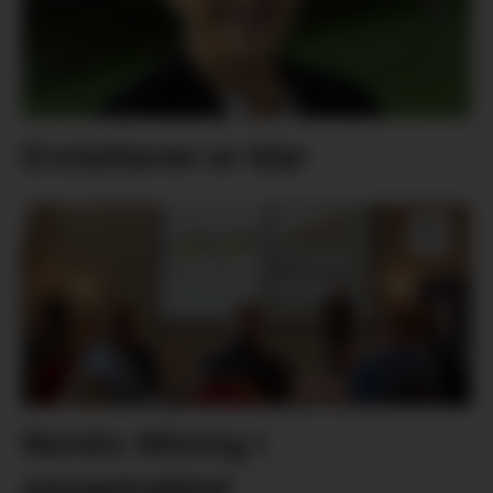
Erstattaren er klar
Nordic Mining i
pengetrøbbel