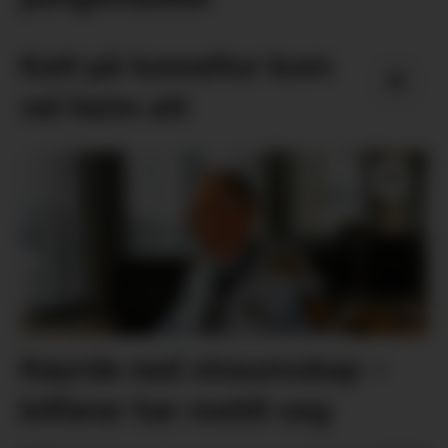
Katt på tunneltur kom
vel heim att
Køyrde ned straumskap –
bilførar har meldt seg