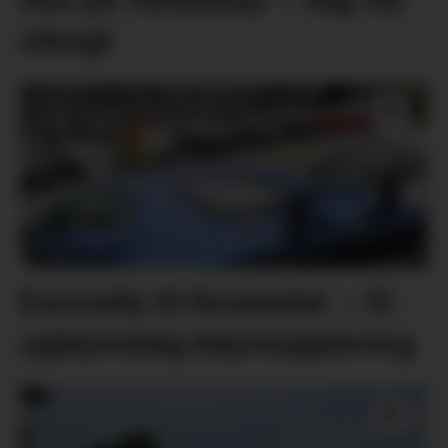
stengt
Eurorally til Rosendal: – Ei
ugløymeleg køyreoppleving