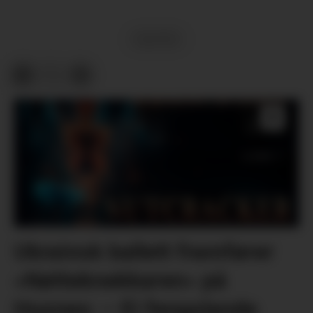
KULTUR
Ukrainsk ballett framfører
«Nøtteknekkaren» på
Husnes: – Ei fengslande