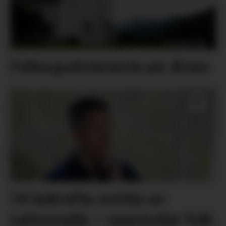
Fellesgudsteneste på Ænes
18 bekrefta smitta av
salmonella – oppmodar folk