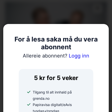
For å lesa saka må du vera
abonnent
Meisterkonsert på Gullhaug
Allereie abonnent?
Logg inn
5 kr for 5 veker
Tilgang til alt innhald på
grenda.no
Papiravisa digitalt/eAvis
tysdag+torsdag