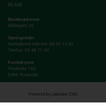
Mi side
Besøksadresse
Skålagato 36
Opningstider
Sentralbord mån-fre: 08:30-15:30
Telefon: 53 48 71 00
Postadresse
Postboks 100,
5486 Rosendal
Powered by Labrador CMS