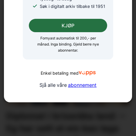
Søk i digitalt arkiv tilbake til 1951
Nærmar seg avduking: –
Håpar det kan bli ein liten
KJØP
oase
Fornyast automatisk til 200,- per
månad. Inga binding. Gjeld berre nye
abonnentar.
Enkel betaling med
Sjå alle våre
abonnement
Diplomat i kriseråka land: –
Eg har sett at ein kan laga