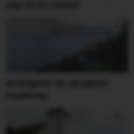
seg eit liv overalt
Arrangerer tur på gamal
bygdeveg