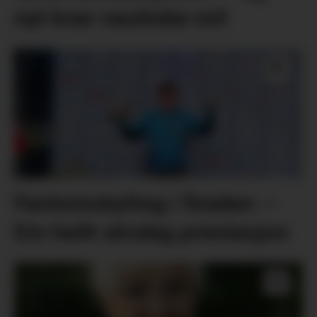
nyt kvar nautiske mil
Fantomskyting i finalen: –
Ein heilt utruleg prestasjon