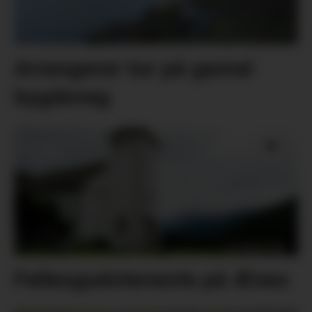
Arrangerer tur på gamal
bygdeveg
Fellesgudsteneste på Ænes