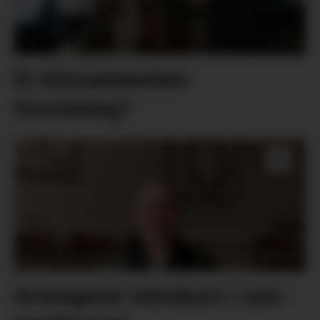
Er klimadebatten
forståeleg?
Arrangerer introkurs i zen-