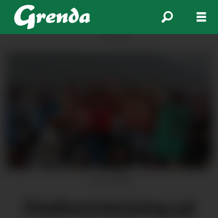
ANNONSE
Jarle Håvik
Stadionstemning på