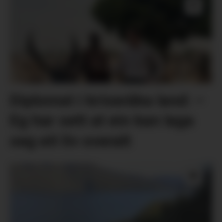
Diplomat i kriseråka land: –
Eg har sett at ein kan laga
seg eit liv overalt