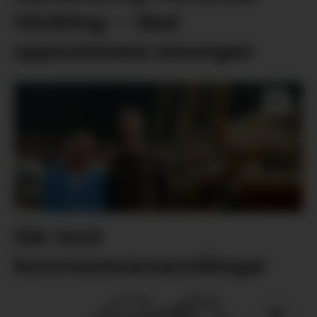
Utvikling: – Skal
oppsummera sesongen
Går imot
kommunesamanslåingar