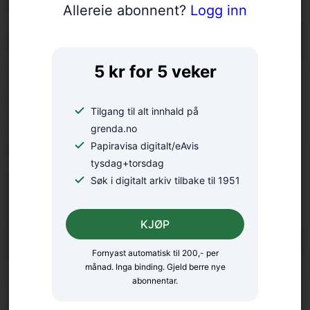
Allereie abonnent?
Logg inn
5 kr for 5 veker
Eurorally til Rosendal: – Ei
ugløymeleg køyreoppleving
Tilgang til alt innhald på
grenda.no
Papiravisa digitalt/eAvis
tysdag+torsdag
Søk i digitalt arkiv tilbake til 1951
KJØP
Fornyast automatisk til 200,- per
månad. Inga binding. Gjeld berre nye
abonnentar.
Sjukeheim og seniorsenter i