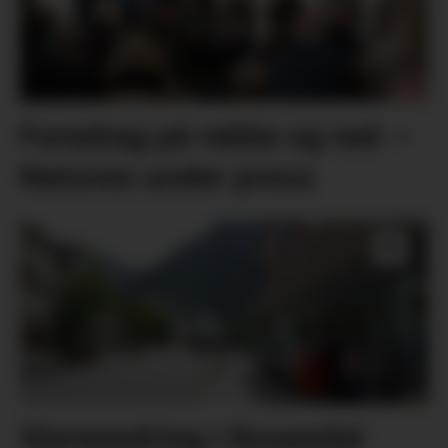
Foredrag på rekke og rad: –
Naturen under press
Styreendring i Rosendal