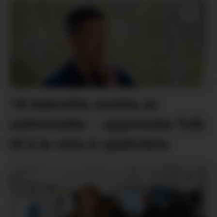
18 bekrefta smitta av
salmonella – oppmodar folk
til å la vera å spekulera