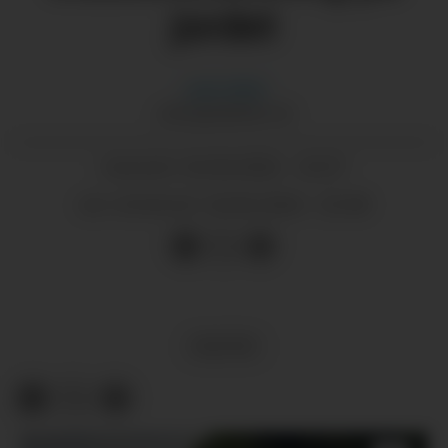
jordet
Jarle
Håvik
JARLE@GRENDA.NO
26.06.2026 - 23:37
PUBLISERT
26.06.2026 - 23:38
SIST OPPDATERT
KULTUR