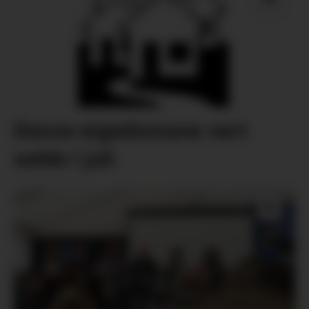
Desse eigedomane vart
selde i juli