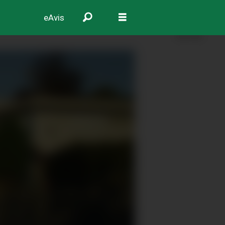
eAvis
ANNONSE