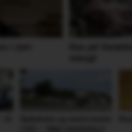
rs i zen-
Ras på Varalds
stengt
– Ei
Sjukeheim og seniorsenter
Res
i eitt: – Ikkje vanskeleg å