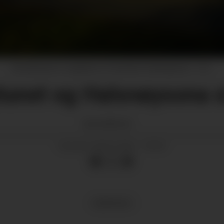
Brevskrivaren er oppteken av framtida til Halsnøytunet.
Arkiv
unet og Halsnøysona s
Gjertrud
Kloster
08.05.2026 - 09:04
PUBLISERT
MEININGAR