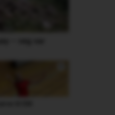
øy – veg var
erve til EM