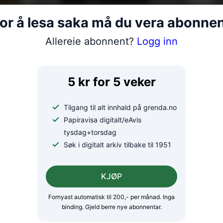
p –
Meisterkonsert på
Nær
or å lesa saka må du vera abonne
Gullhaug
Håpa
Allereie abonnent?
Logg inn
oas
5 kr for 5 veker
Tilgang til alt innhald på grenda.no
Papiravisa digitalt/eAvis
tysdag+torsdag
Søk i digitalt arkiv tilbake til 1951
KJØP
ka land: – Eg
Arrangerer tur
Fornyast automatisk til 200,- per månad. Inga
laga seg eit liv
bygdeveg
binding. Gjeld berre nye abonnentar.