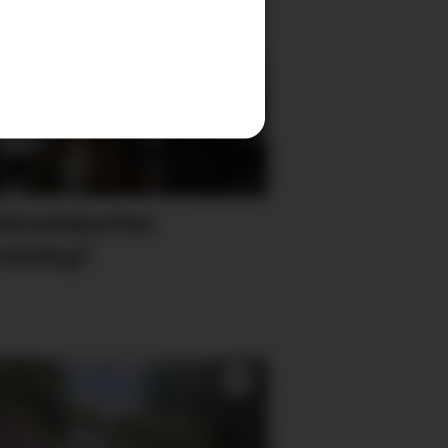
klimadebatten
ståeleg?