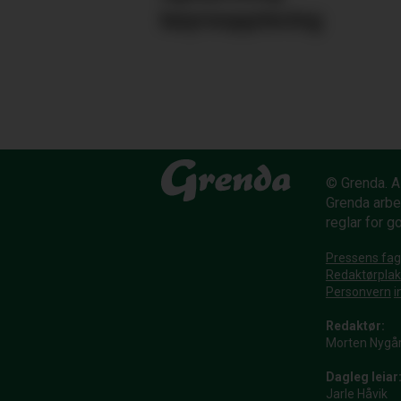
køyreoppleving
© Grenda. Al
Grenda arbe
reglar for g
Pressens fag
Redaktørpla
Personvern
i
Redaktør:
Morten Nygå
Dagleg leiar
Jarle Håvik