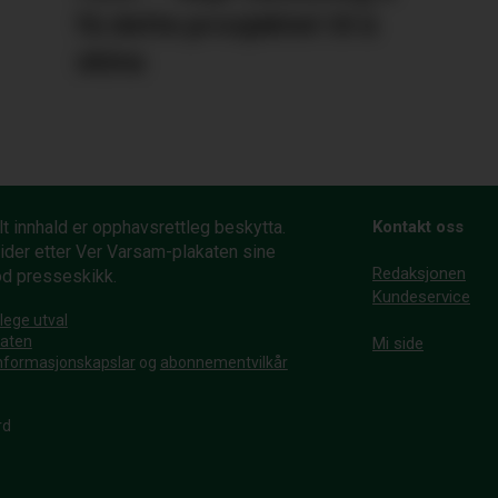
få dette prosjektet til å
skina
t innhald er opphavsrettleg beskytta.
Kontakt oss
ider etter Ver Varsam-plakaten sine
Redaksjonen
od presseskikk.
Kundeservice
lege utval
katen
Mi side
nformasjonskapslar
og
abonnementvilkår
rd
: