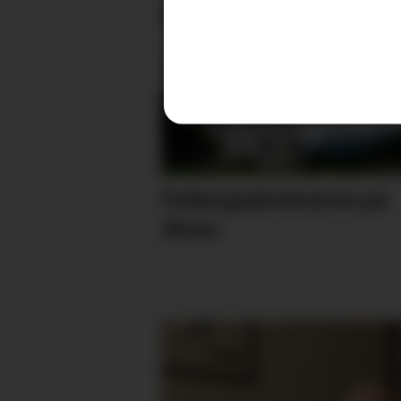
overalt
Fellesgudsteneste på
Ænes