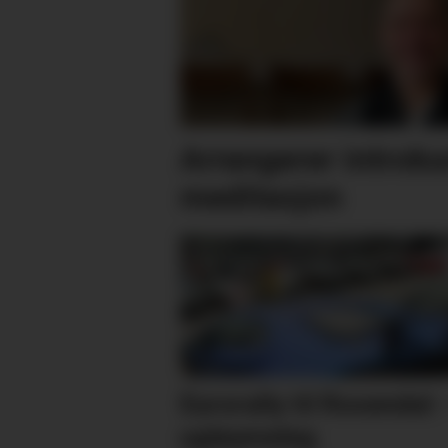
Arrangerer introku
meditasjon
Eurorally til Rosendal: 
ugløymeleg