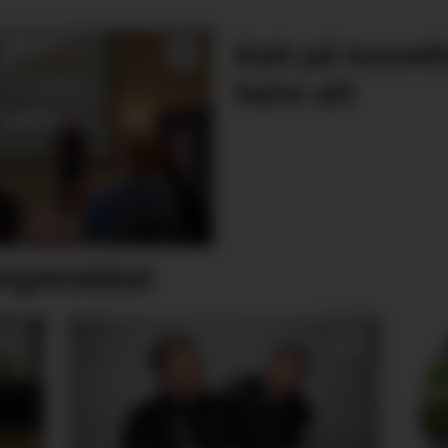
Katt på tunnel
heim att
engetrøbbel