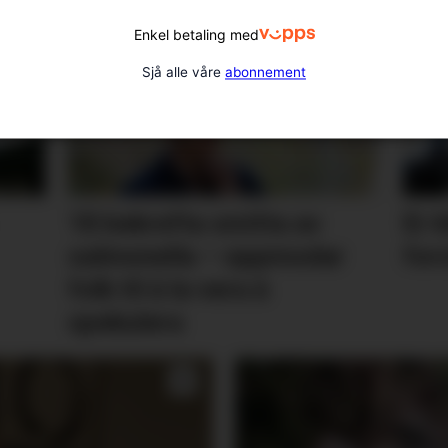
Enkel betaling med
Sjå alle våre
abonnement
18 bekrefta smitta av
Er 
salmonella – oppmodar
for
folk til å la vera å
spekulera