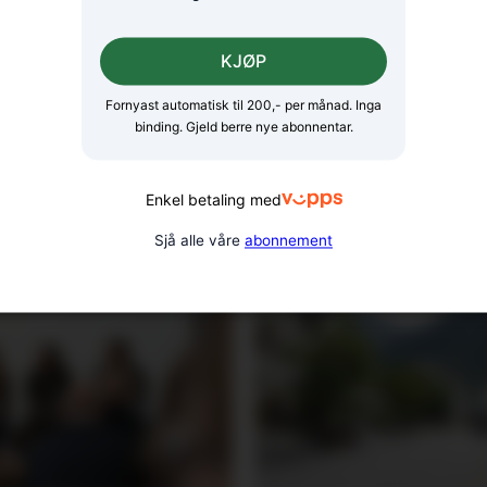
KJØP
Fornyast automatisk til 200,- per månad. Inga
– Ei
Sjukeheim og seniorsenter
Res
binding. Gjeld berre nye abonnentar.
i eitt: – Ikkje vanskeleg å
få dette prosjektet til å
Enkel betaling med
skina
Sjå alle våre
abonnement