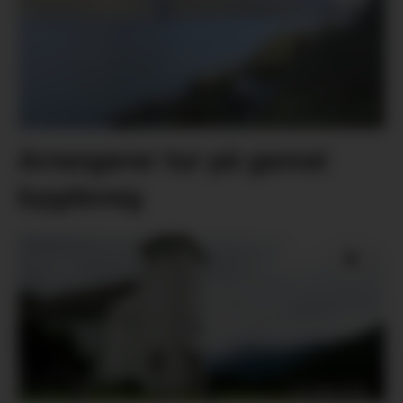
Arrangerer tur på gamal
bygdeveg