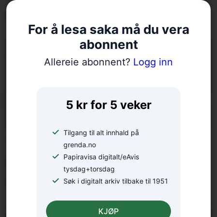
Fellesgudsteneste på Ænes
For å lesa saka må du vera
abonnent
Allereie abonnent?
Logg inn
5 kr for 5 veker
Tilgang til alt innhald på
18 bekrefta smitta av
grenda.no
Papiravisa digitalt/eAvis
salmonella – oppmodar folk
tysdag+torsdag
til å la vera å spekulera
Søk i digitalt arkiv tilbake til 1951
KJØP