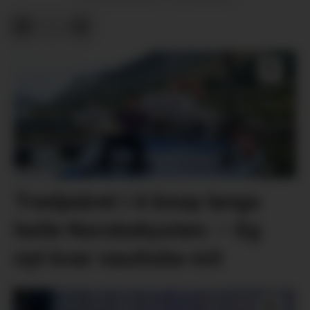
Tredjeåret i 6 knop langs
heile Norskekysten: – Eg
nyt kvar nautiske mil