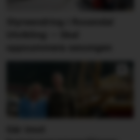
Styreendring i Rosendal
Utvikling: – Skal
oppsummera sesongen
Går imot