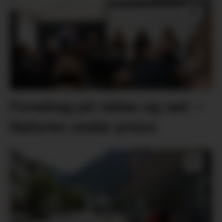
Foredrag på rekke og rad: –
Naturen under press