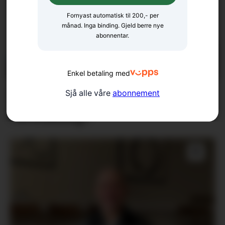
Fornyast automatisk til 200,- per
månad. Inga binding. Gjeld berre nye
abonnentar.
Enkel betaling med
Er klimadebatten
Sjå alle våre
abonnement
forståeleg?