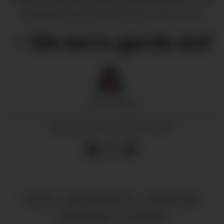
Hardangerfjord 2022. (Arkivfoto)
Vigdis Olsen
– Me berre gjorde det!
Jorun
Larsen
10.10.2022 - 06:15
PUBLISERT
VALEN
NATUR OG MILJØ
KVINNHERAD
FORUREINING
NYHENDE