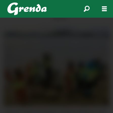
ANNONSE
Eventus Valen barnehage var blant ryddarane i Rein