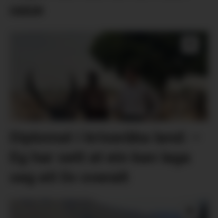
oase
Diplomat i kriseråka land: –
Eg har sett at ein kan laga
seg eit liv overalt