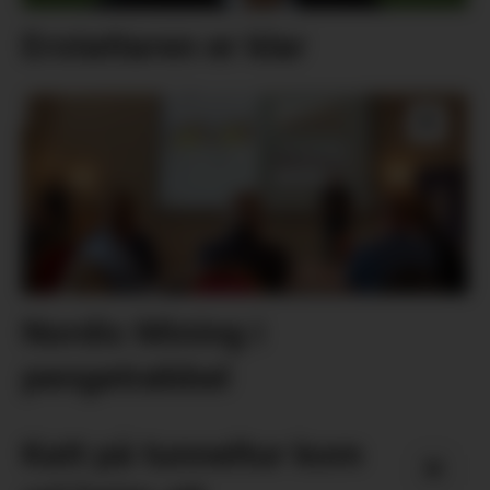
Erstattaren er klar
Nordic Mining i
pengetrøbbel
Katt på tunneltur kom