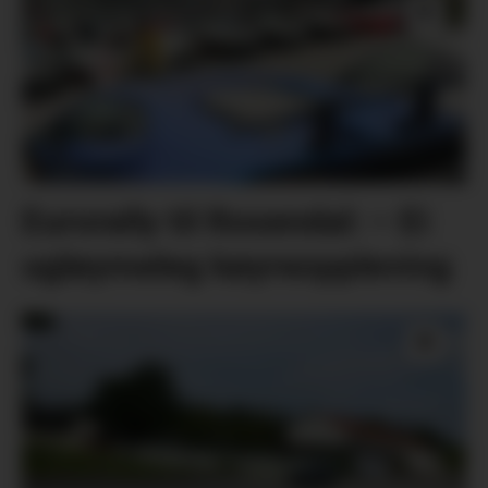
Eurorally til Rosendal: – Ei
ugløymeleg køyreoppleving