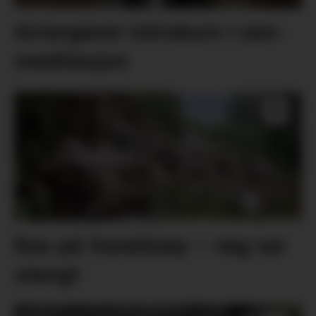
Arrangerer introkurs i zen-
meditasjon
Ras på Varaldsøy – veg var
stengt