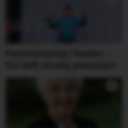
Fantomskyting i finalen: –
Ein heilt utruleg prestasjon