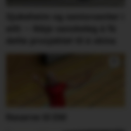
Sjukeheim og seniorsenter i
eitt: – Ikkje vanskeleg å få
dette prosjektet til å skina
Reserve til EM