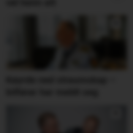
vel heim att
Køyrde ned straumskap –
bilførar har meldt seg