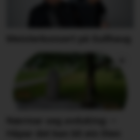
Meisterkonsert på Gullhaug
Nærmar seg avduking: –
Håpar det kan bli ein liten