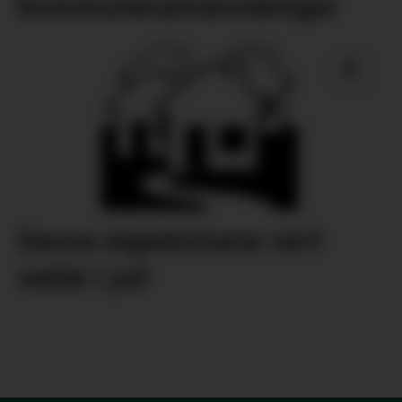
kommunesamanslåingar
Desse eigedomane vart
selde i juli