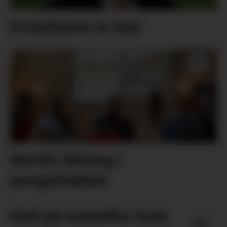
Erstattaren er klar
Nordic Mining i
pengetrøbbel
Katt på tunneltur kom