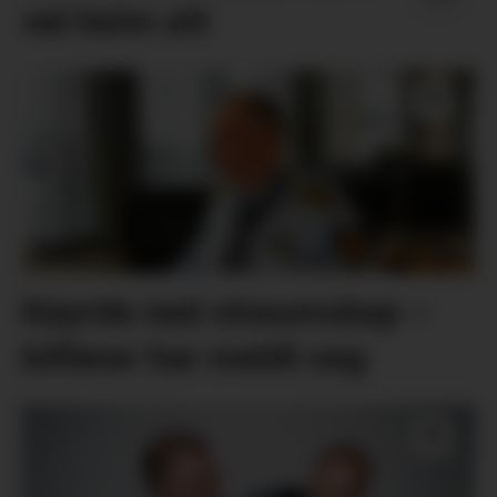
vel heim att
Køyrde ned straumskap –
bilførar har meldt seg