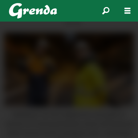
ANNONSE
Fabrikksjef Jon Ola Ystgaard, her som guide for
Venstre sin Sveinung Rotevatn, meiner dei tilsette på
Hydro Husnes leverer utruleg bra sjølv i vanskelege