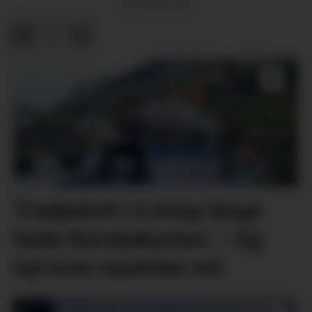
Tredjeåret i 6 knop langs
heile Norskekysten: – Eg
nyt kvar nautiske mil