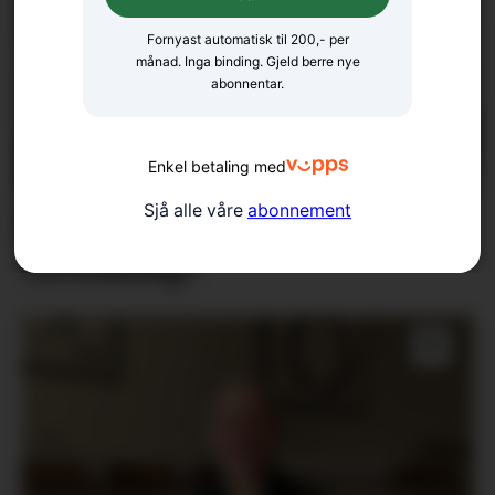
Fornyast automatisk til 200,- per
månad. Inga binding. Gjeld berre nye
abonnentar.
Enkel betaling med
Sjå alle våre
abonnement
Er klimadebatten
forståeleg?