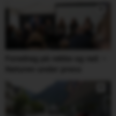
Foredrag på rekke og rad: –
Naturen under press