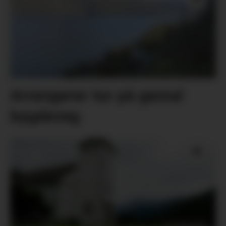
Arrangerer tur på gamal
bygdeveg