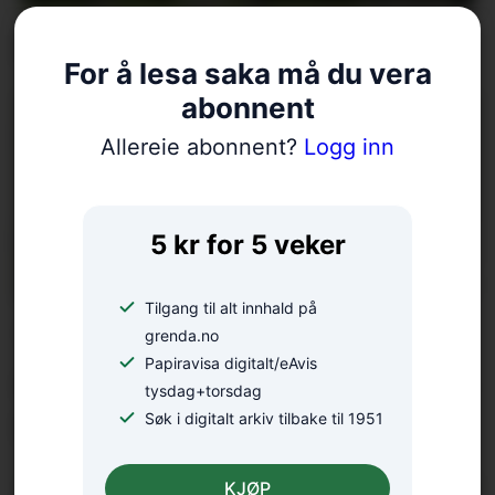
Fellesgudsteneste på Ænes
For å lesa saka må du vera
abonnent
Allereie abonnent?
Logg inn
5 kr for 5 veker
Tilgang til alt innhald på
18 bekrefta smitta av
grenda.no
Papiravisa digitalt/eAvis
salmonella – oppmodar folk
tysdag+torsdag
til å la vera å spekulera
Søk i digitalt arkiv tilbake til 1951
KJØP