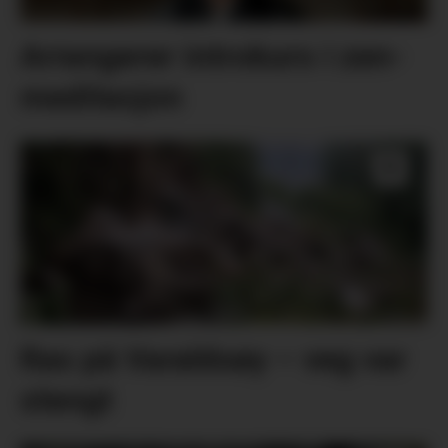
Arrangerer introkurs i zen-
meditasjon
Ras på Varaldsøy – veg var
stengt