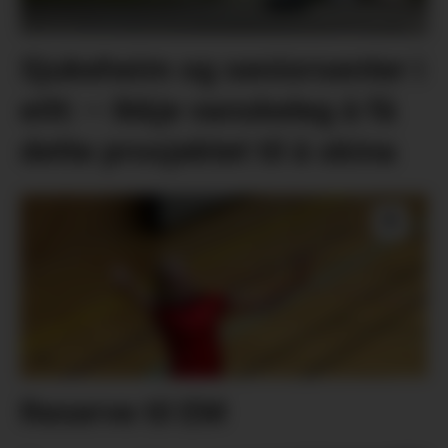
Sjukeheim og seniorsenter i
eitt: – Ikkje vanskeleg å få
dette prosjektet til å skina
Reserve til EM