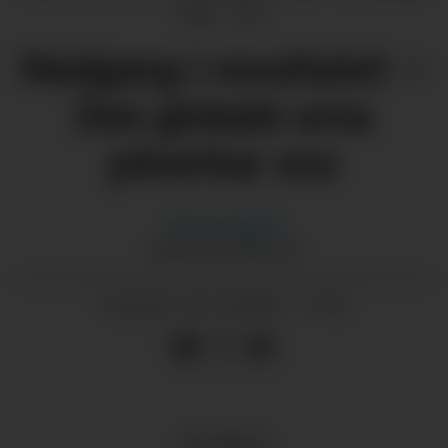
tider.
Arkiv
Nedgang i resultatet: –
Den globale uroa
påverkar oss
Morten
Nygård
MORTEN@GRENDA.NO
24.10.2025 - 17:45
PUBLISERT
NYHENDE