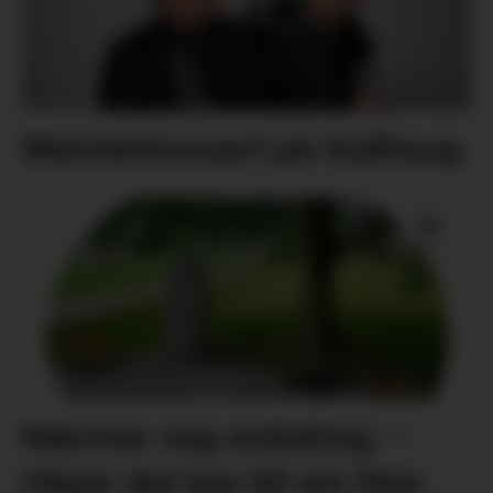
Meisterkonsert på Gullhaug
Nærmar seg avduking: –
Håpar det kan bli ein liten