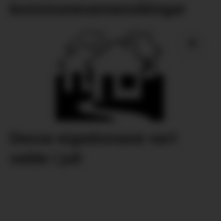
kommunesamanslåingar
Desse eigedomane vart
selde i juli