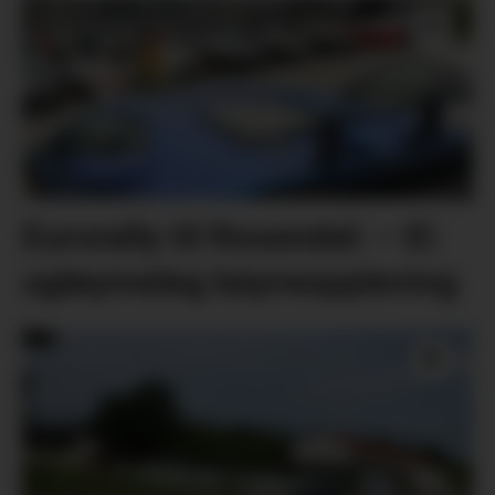
Eurorally til Rosendal: – Ei
ugløymeleg køyreoppleving