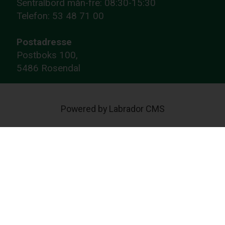
Sentralbord mån-fre: 08:30-15:30
Telefon: 53 48 71 00
Postadresse
Postboks 100,
5486 Rosendal
Powered by Labrador CMS