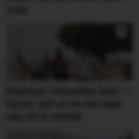
oase
Diplomat i kriseråka land: –
Eg har sett at ein kan laga
seg eit liv overalt