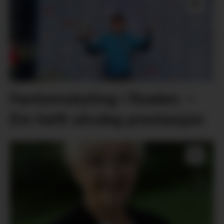
Fantomskyting i finalen: –
Ein heilt utruleg prestasjon