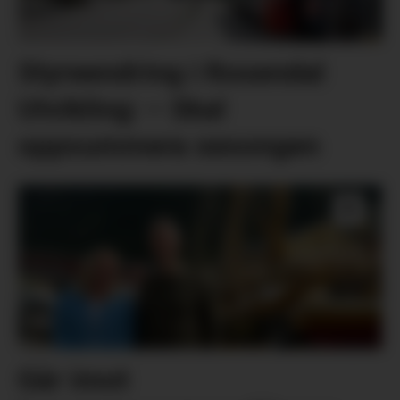
Styreendring i Rosendal
Utvikling: – Skal
oppsummera sesongen
Går imot