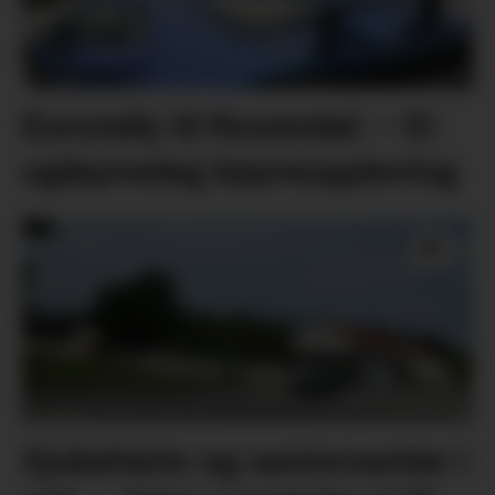
Eurorally til Rosendal: – Ei
ugløymeleg køyreoppleving
Sjukeheim og seniorsenter i