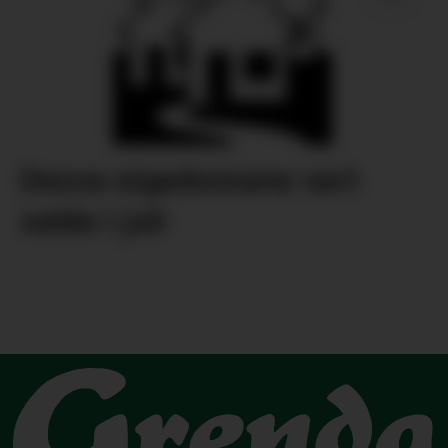
Desse eigedomane vart
selde i juli