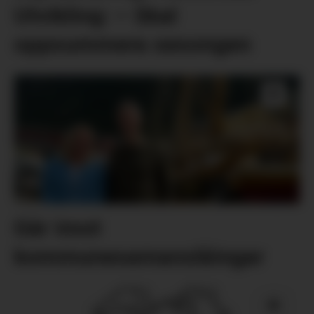
Utvikling: – Skal
oppsummera sesongen
Går imot
kommunesamanslåingar