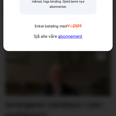
månad. Inga binding. Gjeld berre nye
abonnentar.
Er klimadebatten
Enkel betaling med
forståeleg?
Sjå alle våre
abonnement
Arrangerer introkurs i zen-
meditasjon