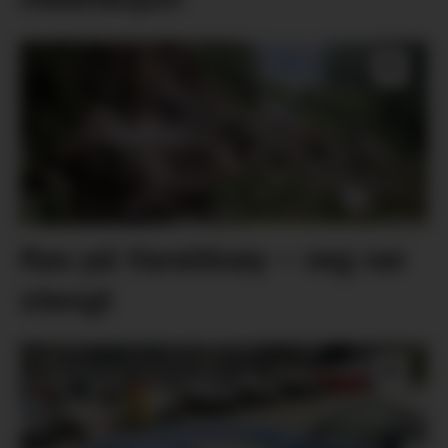
Ras på Varaldsøy – veg var
stengt