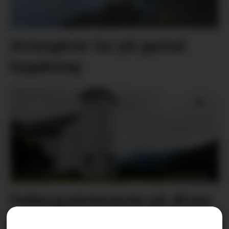
Arrangerer tur på gamal
bygdeveg
Fellesgudsteneste på Ænes