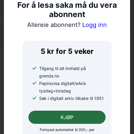
For å lesa saka må du vera
abonnent
Allereie abonnent?
Logg inn
5 kr for 5 veker
18 bekrefta smitta av
Tilgang til alt innhald på
salmonella – oppmodar folk
grenda.no
til å la vera å spekulera
Papiravisa digitalt/eAvis
tysdag+torsdag
Søk i digitalt arkiv tilbake til 1951
KJØP
Fornyast automatisk til 200,- per