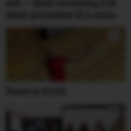
eitt: – Ikkje vanskeleg å få
dette prosjektet til å skina
Reserve til EM