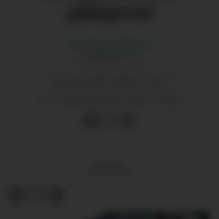
påkøyrsel
Gina
Eriksen Albrethson
GINA@GRENDA.NO
08.01.2026 - 10:29
PUBLISERT
09.01.2026 - 09:10
SIST OPPDATERT
NYHENDE