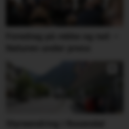
Foredrag på rekke og rad: –
Naturen under press
Styreendring i Rosendal