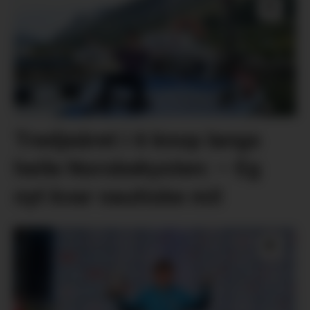
Tredjeåret i 6 knop langs
heile Norskekysten: – Eg
nyt kvar nautiske mil