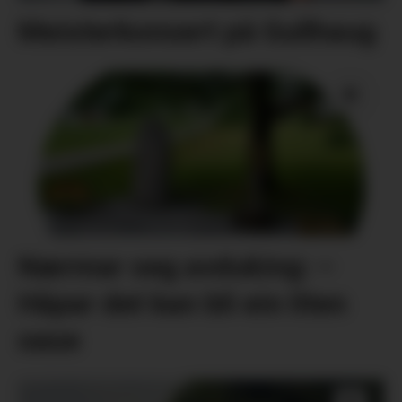
Meisterkonsert på Gullhaug
Nærmar seg avduking: –
Håpar det kan bli ein liten
oase