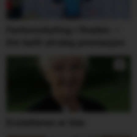
Fantomskyting i finalen: –
Ein heilt utruleg prestasjon
Erstattaren er klar