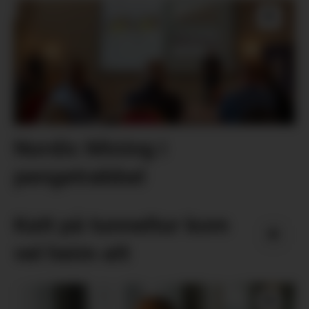
Nordic Mining i
pengetrøbbel
Katt på tunneltur kom
vel heim att