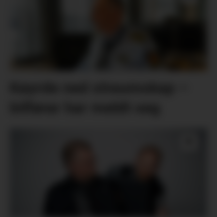
Køyrde ned straumskap –
bilførar har meldt seg