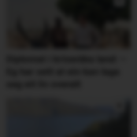
Diplomat i kriseråka land: –
Eg har sett at ein kan laga
seg eit liv overalt