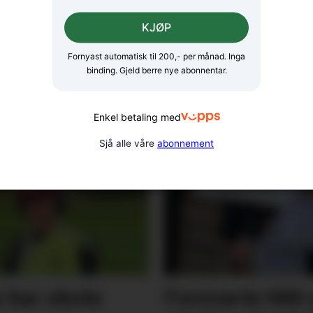
KJØP
Fornyast automatisk til 200,- per månad. Inga
binding. Gjeld berre nye abonnentar.
Desse eigedomane vart
Pol
ar
selde i juli
er 
Enkel betaling med
Sjå alle våre
abonnement
 har skote
Forsvarte NM-g