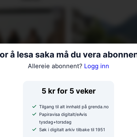
or å lesa saka må du vera abonne
Allereie abonnent?
Logg inn
og rad: –
Styreendring i
5 kr for 5 veker
ss
Utvikling: – 
sesongen
Tilgang til alt innhald på grenda.no
Papiravisa digitalt/eAvis
tysdag+torsdag
Søk i digitalt arkiv tilbake til 1951