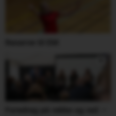
Reserve til EM
Foredrag på rekke og rad: –