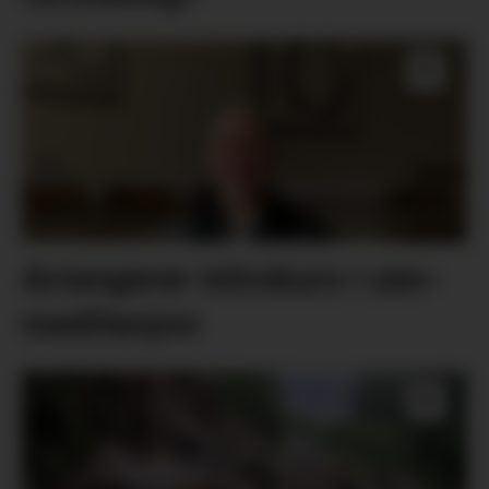
Arrangerer introkurs i zen-
meditasjon