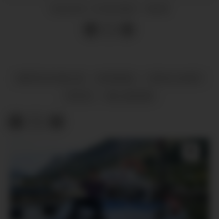
13.09.2023 - 06:00
PUBLISERT
NATUR OG MILJØ
NYHENDE
FRIVILLIGHET
FRITID
MILJØVERN