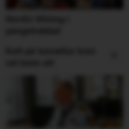
Nordic Mining i
pengetrøbbel
Katt på tunneltur kom
vel heim att