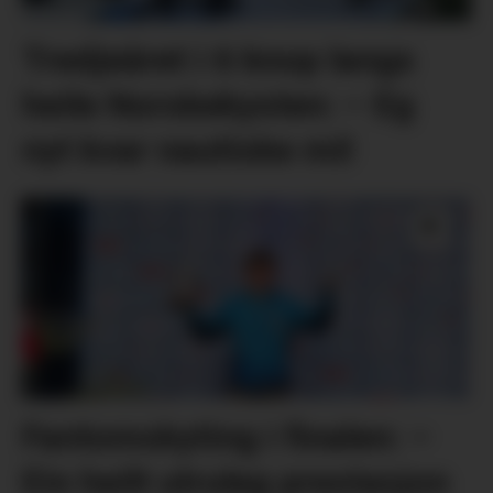
Tredjeåret i 6 knop langs
heile Norskekysten: – Eg
nyt kvar nautiske mil
Fantomskyting i finalen: –
Ein heilt utruleg prestasjon