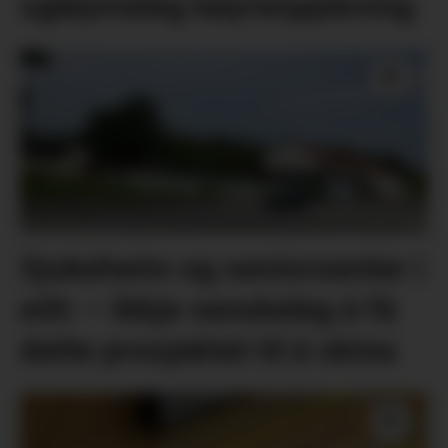
ugløymeleg køyreoppleving
Sjukeheim og seniorsenter i
eitt: – Ikkje vanskeleg å få
dette prosjektet til å skina