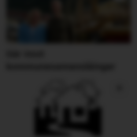
Går imot
kommunesamanslåingar