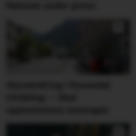
Naturen under press
Styreendring i Rosendal
Utvikling: – Skal
oppsummera sesongen