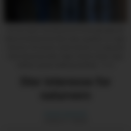
Det nye styret i Kvinnherad sitt ferske gjenoppretta
Naturvernforbund har fleire idear og planar for vegen
framover. Frå venstre: Sindre Aksnes, Gro Sævareid
Heien (kasserar), Mari Teigen Varanes (leiar), Sigve
Solheim og Aina Solberg (nestleiar).
Privat
Stor interesse for
naturvern
Karoline
Gjerde Eik
JOURNALIST I GRENDA