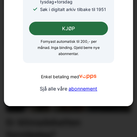
tysdag+torsdag
Søk i digitalt arkiv tilbake til 1951
18 bekrefta smitta av
salmonella – oppmodar folk
KJØP
til å la vera å spekulera
Fornyast automatisk til 200,- per
månad. Inga binding. Gjeld berre nye
abonnentar.
Enkel betaling med
Sjå alle våre
abonnement
Er klimadebatten
forståeleg?