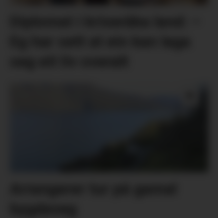
Diplomat i kriseråka land: –
Eg har sett at ein kan laga
seg eit liv overalt
Arrangerer tur på gamal
bygdeveg