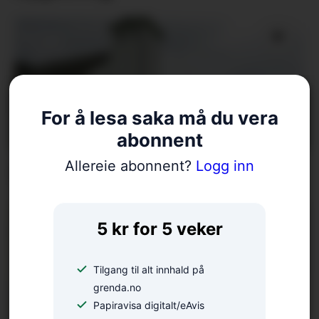
For å lesa saka må du vera
abonnent
Allereie abonnent?
Logg inn
Fellesgudsteneste på Ænes
5 kr for 5 veker
Tilgang til alt innhald på
grenda.no
Papiravisa digitalt/eAvis