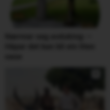
Nærmar seg avduking: –
Håpar det kan bli ein liten
oase