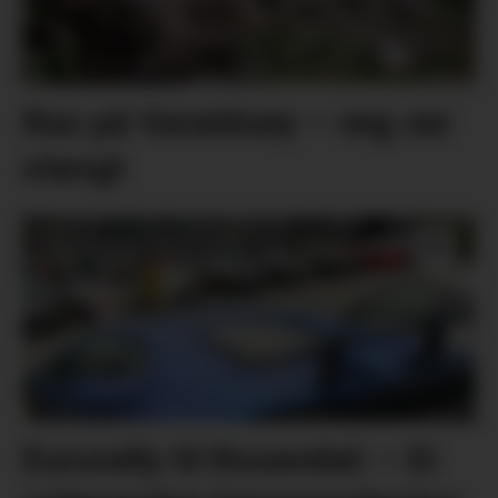
Ras på Varaldsøy – veg var
stengt
Eurorally til Rosendal: – Ei