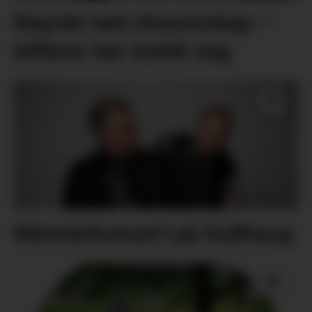
Køyrde ned straumskap –
bilførar har meldt seg
Meisterkonsert på Gullhaug