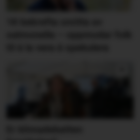
18 bekrefta smitta av
salmonella – oppmodar folk
til å la vera å spekulera
Er klimadebatten