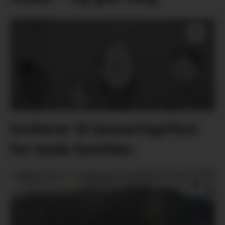
Inviterer til lanseringsfest
for heile familien