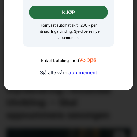
Naturen under press
KJØP
Fornyast automatisk til 200,- per
månad. Inga binding. Gjeld berre nye
abonnentar.
Enkel betaling med
Sjå alle våre
abonnement
Styreendring i Rosendal
Utvikling: – Skal
oppsummera sesongen