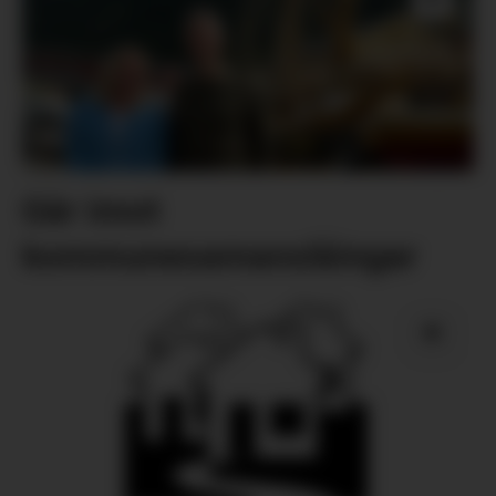
Går imot
kommunesamanslåingar