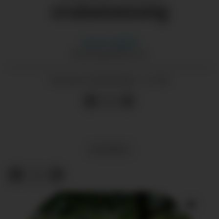
cruisesesong
Morten
Nygård
MORTEN@GRENDA.NO
04.04.2025 - 21:50
PUBLISERT
NYHENDE