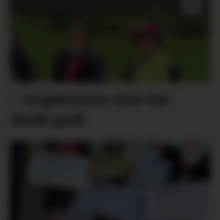
– Ungdomane våre har
skote godt