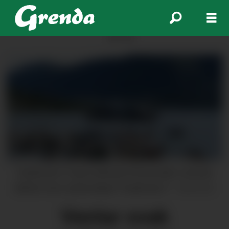
ANNONSE
"SeaDream II" kjem attende til Rosendal i sommar.
Biletet viser søsterskipet "SeaDream I".
Arkivfoto
Ventar svak