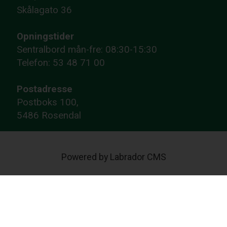
Skålagato 36
Opningstider
Sentralbord mån-fre: 08:30-15:30
Telefon: 53 48 71 00
Postadresse
Postboks 100,
5486 Rosendal
Powered by Labrador CMS