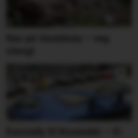
Ras på Varaldsøy – veg
stengt
Eurorally til Rosendal: – Ei