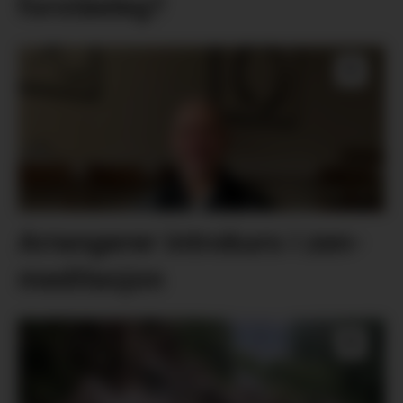
forståeleg?
Arrangerer introkurs i zen-
meditasjon