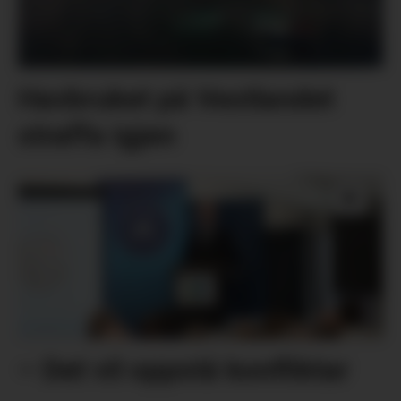
Havbruket på Vestlandet
straffa igjen
– Det vil oppstå konfliktar