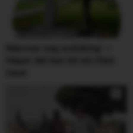
Nærmar seg avduking: –
Håpar det kan bli ein liten
oase