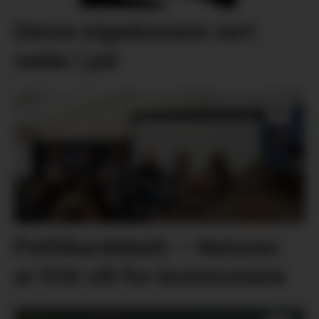
Desse eigedomane vart
selde i juli
Politikardebatt: – Naturen
er fritt vilt for kommunane