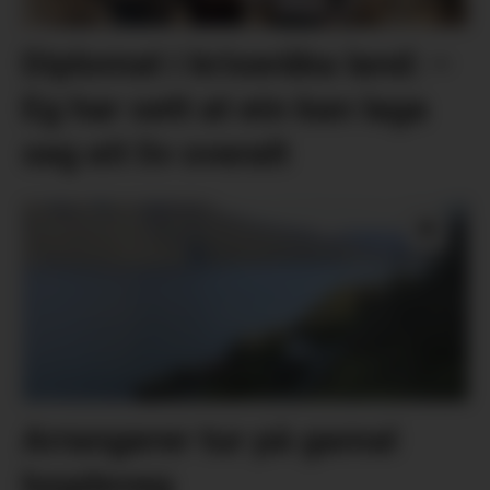
Diplomat i kriseråka land: –
Eg har sett at ein kan laga
seg eit liv overalt
Arrangerer tur på gamal
bygdeveg