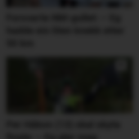
Forsvarte NM-gullet: – Eg
hadde ein liten knekk etter
50 km
Per Håkon (13) skal skyta
finale: – Eg gler meg