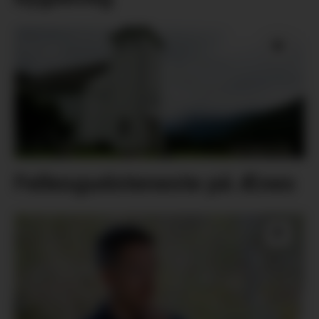
Fellesgudsteneste på Ænes