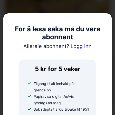
For å lesa saka må du vera
abonnent
Reserve til EM
Allereie abonnent?
Logg inn
5 kr for 5 veker
Tilgang til alt innhald på
grenda.no
Papiravisa digitalt/eAvis
tysdag+torsdag
Søk i digitalt arkiv tilbake til 1951
Foredrag på rekke og rad: –