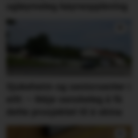
ugløymeleg køyreoppleving
Sjukeheim og seniorsenter i
eitt: – Ikkje vanskeleg å få
dette prosjektet til å skina