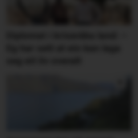
Diplomat i kriseråka land: –
Eg har sett at ein kan laga
seg eit liv overalt