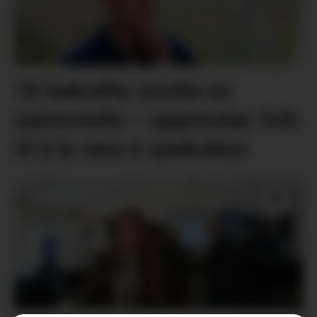
18 bekrefta smitta av
salmonella – oppmodar folk
til å la vera å spekulera