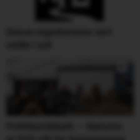
Desse eigedomane vart
selde i juli
Politikardebatt: – Naturen
er fritt vilt for kommunane