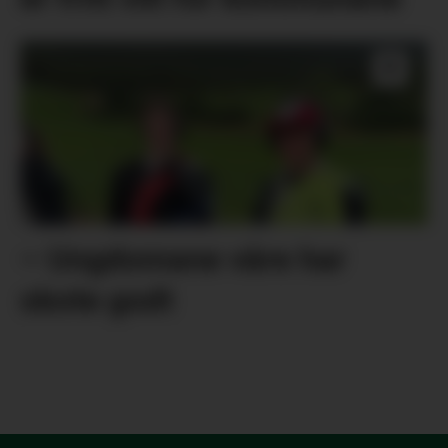
– Ungdomane våre har
skote godt