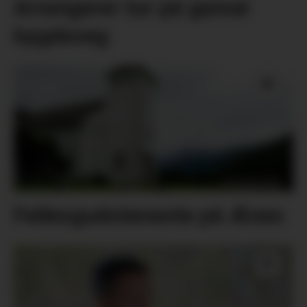
Arrangerer tur på gamal
bygdeveg
Fellesgudsteneste på Ænes