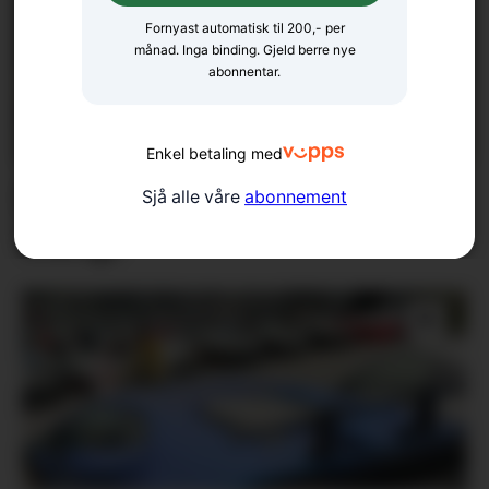
Fornyast automatisk til 200,- per
månad. Inga binding. Gjeld berre nye
abonnentar.
Enkel betaling med
Ras på Varaldsøy – veg var
Sjå alle våre
abonnement
stengt