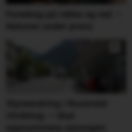
Foredrag på rekke og rad: –
Naturen under press
Styreendring i Rosendal
Utvikling: – Skal
oppsummera sesongen