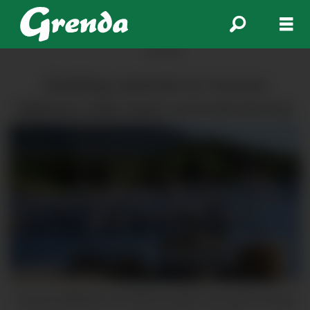
ANNONSE
Gledeleg nyhende for Husnes
båthamn etter årets sommarsesong:
Husnes båthamn har hatt ein jamt over god sesong,