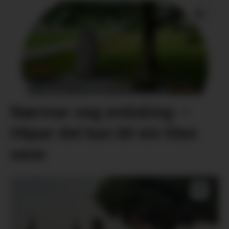
Nærmar seg avduking: –
Håpar det kan bli ein liten
oase