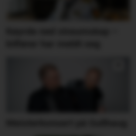
Køyrde ned straumskap –
bilførar har meldt seg
Meisterkonsert på Gullhaug