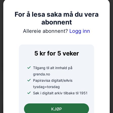
Er klimadebatten
For å lesa saka må du vera
forståeleg?
abonnent
Allereie abonnent?
Logg inn
5 kr for 5 veker
Tilgang til alt innhald på
grenda.no
Arrangerer introkurs i zen-
Papiravisa digitalt/eAvis
tysdag+torsdag
meditasjon
Søk i digitalt arkiv tilbake til 1951
KJØP