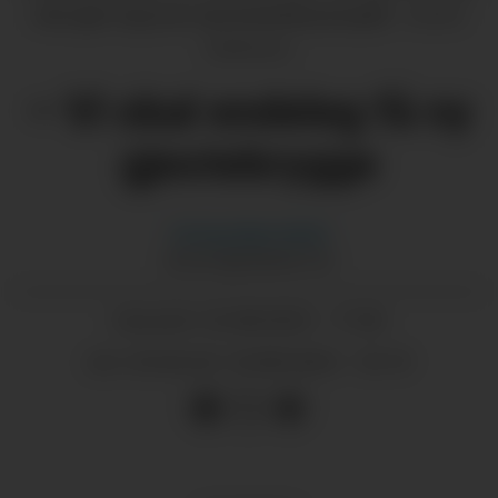
men gler seg over nye komande prosjekt.
Anette
Kathenes
– Vi skal endeleg få ny
gjestebrygge
Solveig
Bjørnebøle
SOLVEIG@GRENDA.NO
23.08.2025 - 17:30
PUBLISERT
25.08.2025 - 16:19
SIST OPPDATERT