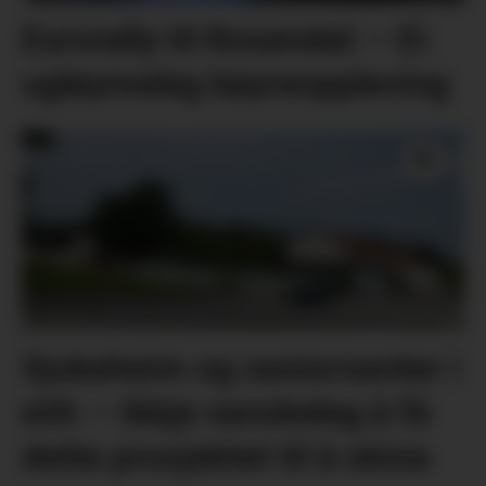
Eurorally til Rosendal: – Ei
ugløymeleg køyreoppleving
Sjukeheim og seniorsenter i
eitt: – Ikkje vanskeleg å få
dette prosjektet til å skina