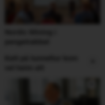
Nordic Mining i
pengetrøbbel
Katt på tunneltur kom
vel heim att