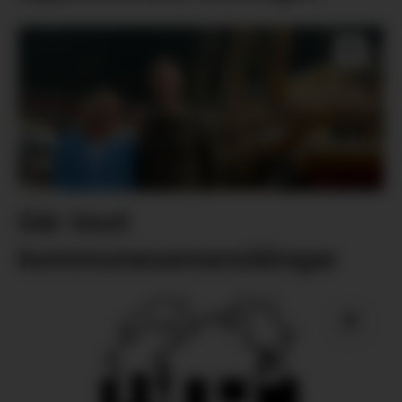
Går imot
kommunesamanslåingar