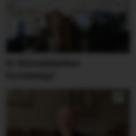
Er klimadebatten
forståeleg?