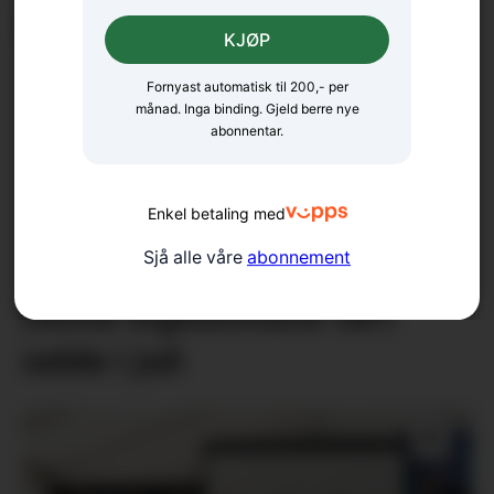
kommunesamanslåingar
KJØP
Fornyast automatisk til 200,- per
månad. Inga binding. Gjeld berre nye
abonnentar.
Enkel betaling med
Sjå alle våre
abonnement
Desse eigedomane vart
selde i juli