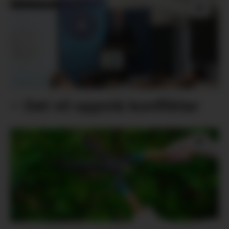
– Det vil oppstå konfliktar