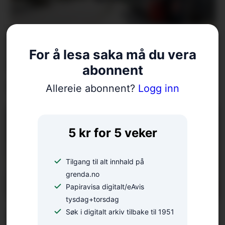
Styreendring i Rosendal
For å lesa saka må du vera
Utvikling: – Skal
abonnent
oppsummera sesongen
Allereie abonnent?
Logg inn
5 kr for 5 veker
Tilgang til alt innhald på
grenda.no
Papiravisa digitalt/eAvis
tysdag+torsdag
Søk i digitalt arkiv tilbake til 1951
Går imot