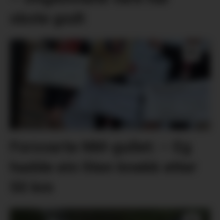
skote godt
Forsvarte NM-gullet: – Eg
hadde ein liten knekk etter
50 km