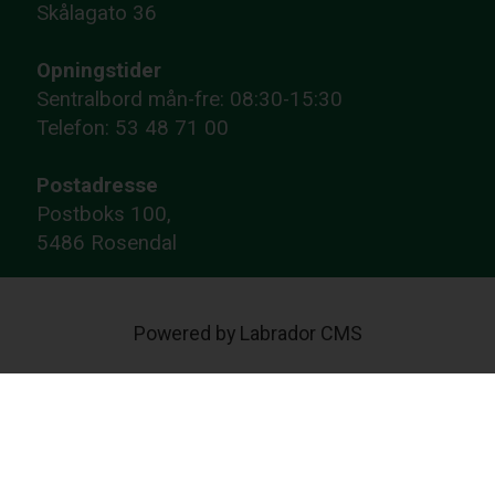
Skålagato 36
Opningstider
Sentralbord mån-fre: 08:30-15:30
Telefon: 53 48 71 00
Postadresse
Postboks 100,
5486 Rosendal
Powered by Labrador CMS