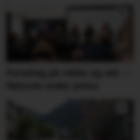
Foredrag på rekke og rad: –
Naturen under press