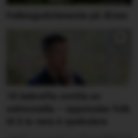
Fellesgudsteneste på Ænes
18 bekrefta smitta av
salmonella – oppmodar folk
til å la vera å spekulera