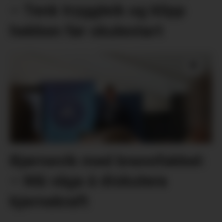
– Tenk tryggleik og klipp
hekken før skulestart
Bjørnevik med brannfakkel:
– Må våga å diskutera
kjernekraft