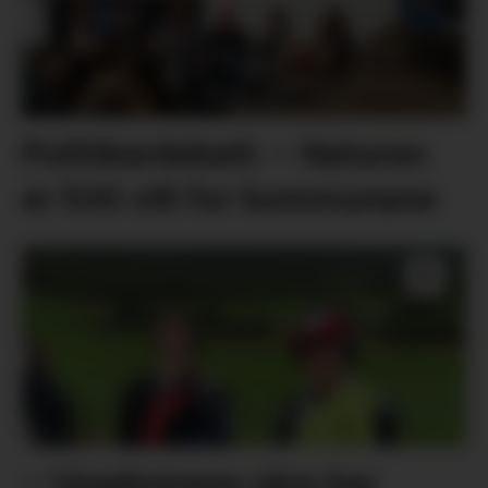
Politikardebatt: – Naturen
er fritt vilt for kommunane
– Ungdomane våre har