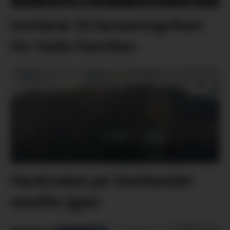
Inviterer til lanseringsfest
for heile familien
Havbruket på Vestlandet
straffa igjen