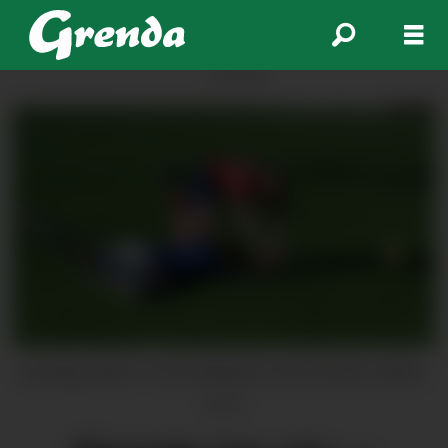
ANNONSE
Laurdag spelte Trio bortekamp mot Østsiden Askøy.
Arkiv