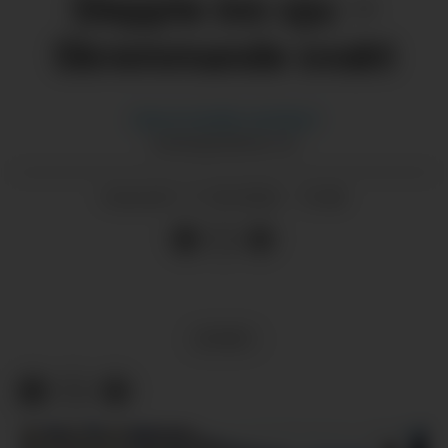
Sleppte inn sju: –
Skremmande svakt
Hanna Guddal
Jemtland
HANNA@GRENDA.NO
11.05.2026 - 15:46
PUBLISERT
SPORT