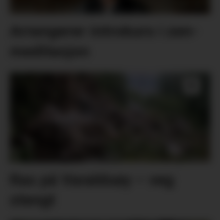
Arrangerer introkurs i zen-
meditasjon
Ras på Varaldsøy – veg
stengt