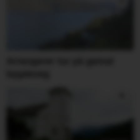
Arrangerer tur på gamal
bygdeveg