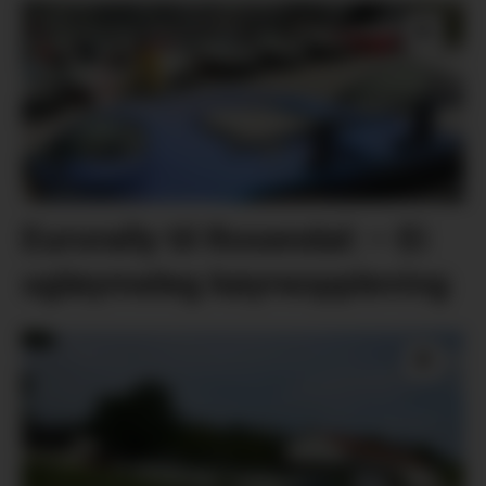
Eurorally til Rosendal: – Ei
ugløymeleg køyreoppleving