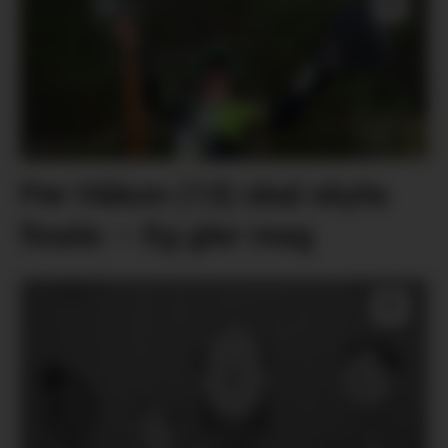
Per Håkon (13) skal skyta
finale: – Eg gler meg