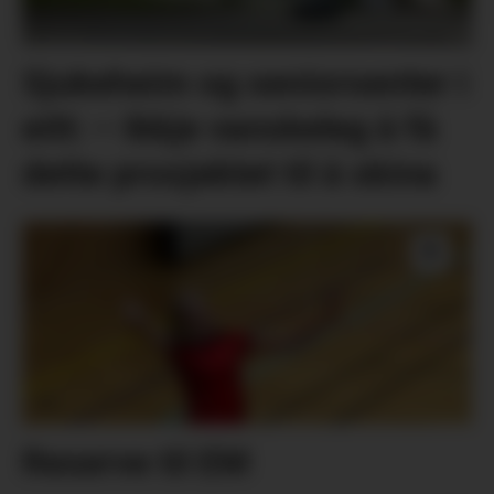
Sjukeheim og seniorsenter i
eitt: – Ikkje vanskeleg å få
dette prosjektet til å skina
Reserve til EM