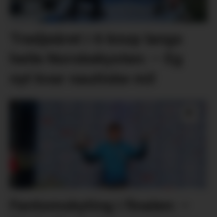
Tredjeåret i 6 knop langs
heile Norskekysten: – Eg
nyt kvar nautiske mil
Fantomskyting i finalen: –