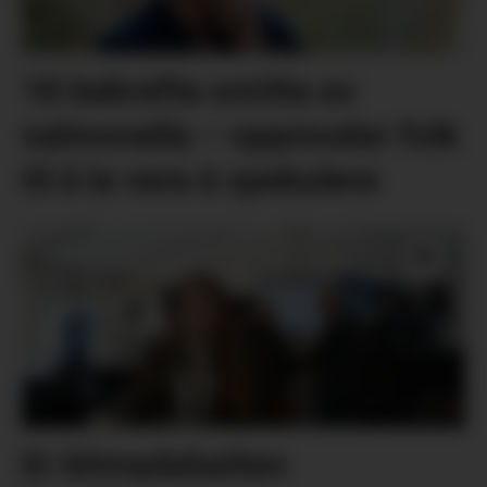
18 bekrefta smitta av
salmonella – oppmodar folk
til å la vera å spekulera
Er klimadebatten