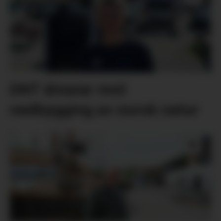
DNT åtvarar mot
nedbygging av norsk natur