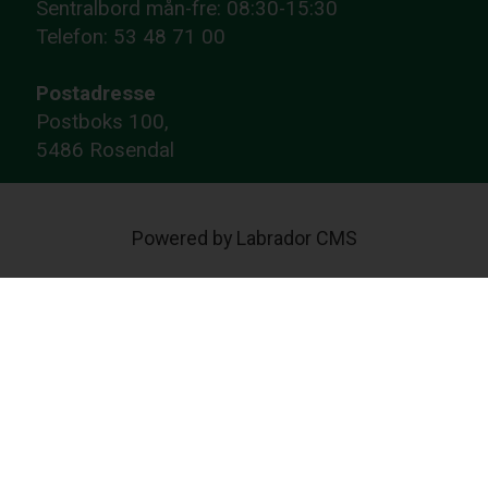
Sentralbord mån-fre: 08:30-15:30
Telefon: 53 48 71 00
Postadresse
Postboks 100,
5486 Rosendal
Powered by Labrador CMS