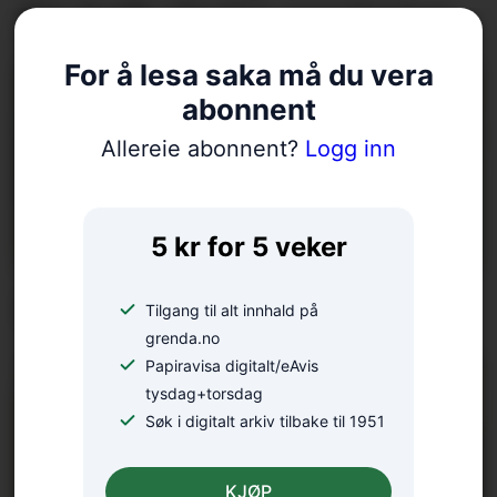
Ein heilt utruleg prestasjon
For å lesa saka må du vera
abonnent
Allereie abonnent?
Logg inn
5 kr for 5 veker
Erstattaren er klar
Tilgang til alt innhald på
grenda.no
Papiravisa digitalt/eAvis
tysdag+torsdag
Søk i digitalt arkiv tilbake til 1951
KJØP