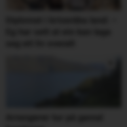
Diplomat i kriseråka land: –
Eg har sett at ein kan laga
seg eit liv overalt
Arrangerer tur på gamal