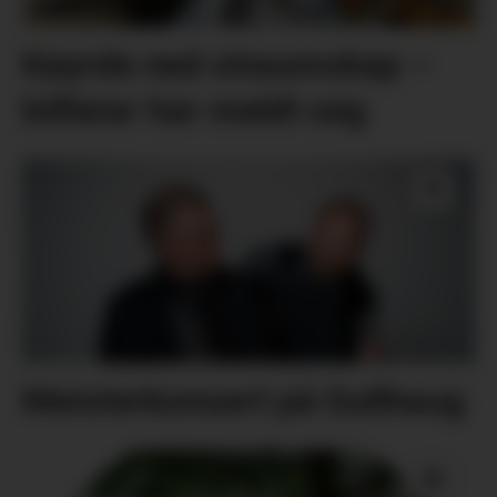
Køyrde ned straumskap –
bilførar har meldt seg
Meisterkonsert på Gullhaug