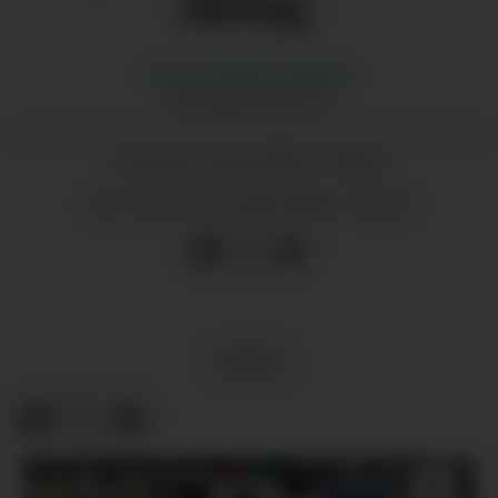
dårleg
Hanna Guddal
Jemtland
HANNA@GRENDA.NO
26.05.2026 - 08:29
PUBLISERT
26.05.2026 - 09:42
SIST OPPDATERT
SPORT