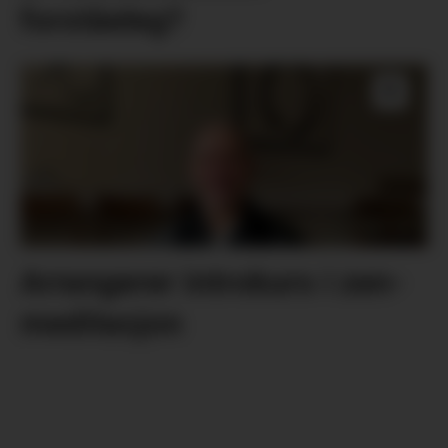
forståeleg?
Arrangerer introkurs i zen-
meditasjon