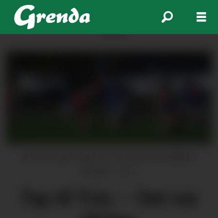
ANNONSE
Det vart ingen siger for Trio denne laurdagen i
Bergen.
Arkiv
Tap til Trio: – Det var