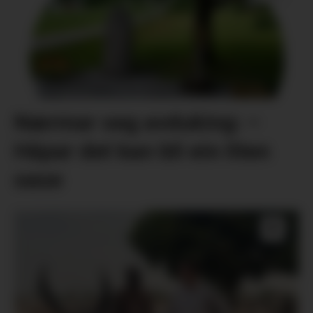
Nærmar seg avduking: –
Håpar det kan bli ein liten
oase