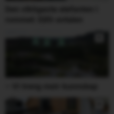
Den viktigaste elefanten i
rommet: EØS-avtalen
– Vi treng meir kunnskap