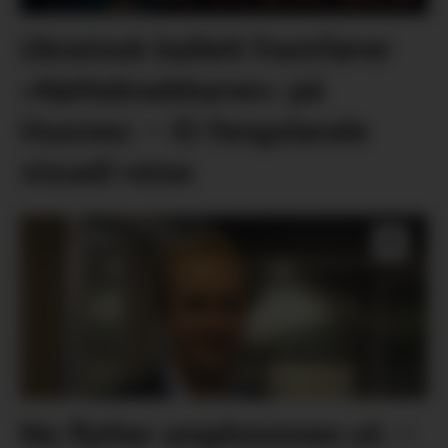
Ukrainsk ballett framfører
«Nøtteknekkaren» på
Husnes: – Ei fengslande
visuell reise
No flyttar ungdommen ut: –