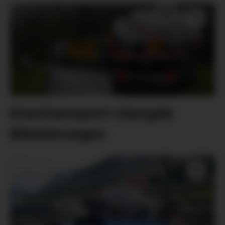
Krantransport stengde
Blådalsvegen