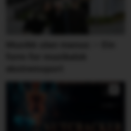
Musikk utan manus: – Ein
form for musikalsk
ekstremsport