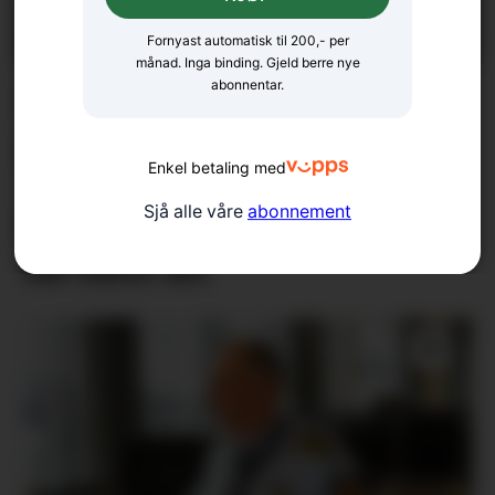
Fornyast automatisk til 200,- per
månad. Inga binding. Gjeld berre nye
abonnentar.
Nordic Mining i
pengetrøbbel
Enkel betaling med
Sjå alle våre
abonnement
Katt på tunneltur kom
vel heim att