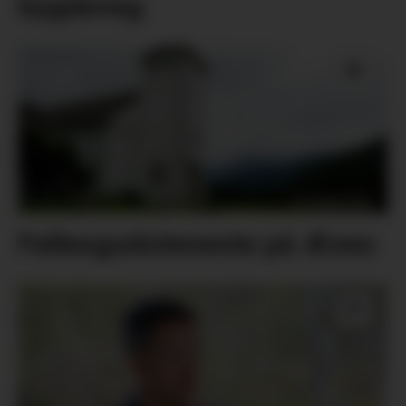
bygdeveg
Fellesgudsteneste på Ænes