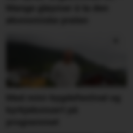
Mange gløymer å ta den
økonomiske praten
Med mini-bygdefestival og
kyrkjekonsert på
programmet