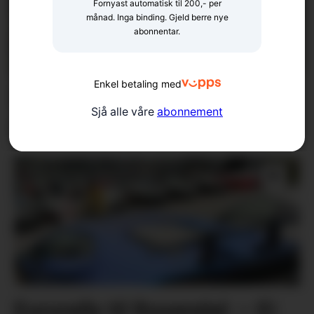
Fornyast automatisk til 200,- per
månad. Inga binding. Gjeld berre nye
abonnentar.
Enkel betaling med
Ras på Varaldsøy – veg var
Sjå alle våre
abonnement
stengt
Eurorally til Rosendal: – Ei