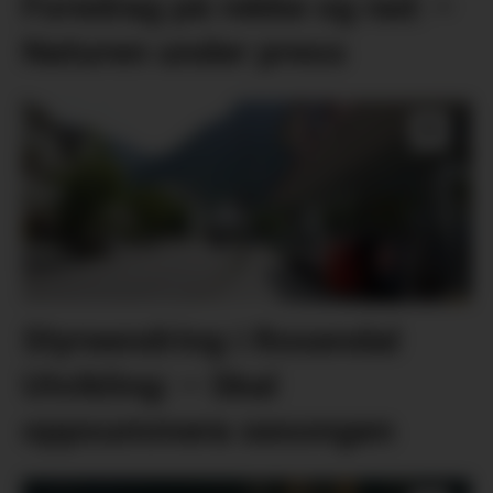
Foredrag på rekke og rad: –
Naturen under press
Styreendring i Rosendal
Utvikling: – Skal
oppsummera sesongen