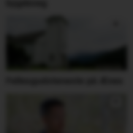
bygdeveg
Fellesgudsteneste på Ænes