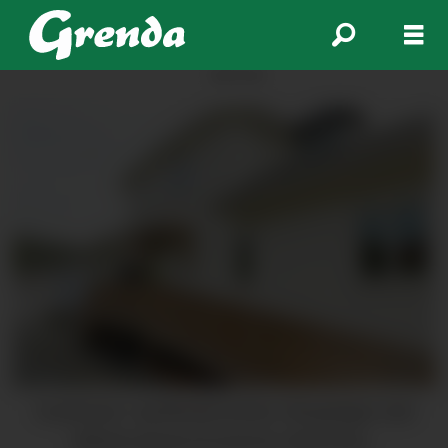
ANNONSE
Sunde kyst- og litteratursenter i Bergslagen skal
offisielt opnast til neste år. (Arkivfoto).