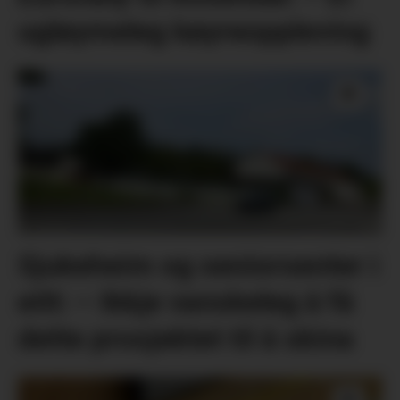
ugløymeleg køyreoppleving
Sjukeheim og seniorsenter i
eitt: – Ikkje vanskeleg å få
dette prosjektet til å skina