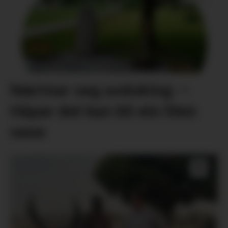
Nærmar seg avduking: –
Håpar det kan bli ein liten
oase