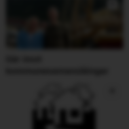
Går imot
kommunesamanslåingar