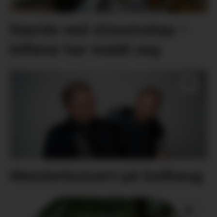
Køyrde ned straumskap –
bilførar har meldt seg
Meisterkonsert på Gullhaug