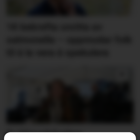
18 bekrefta smitta av
salmonella – oppmodar folk
til å la vera å spekulera
Er klimadebatten