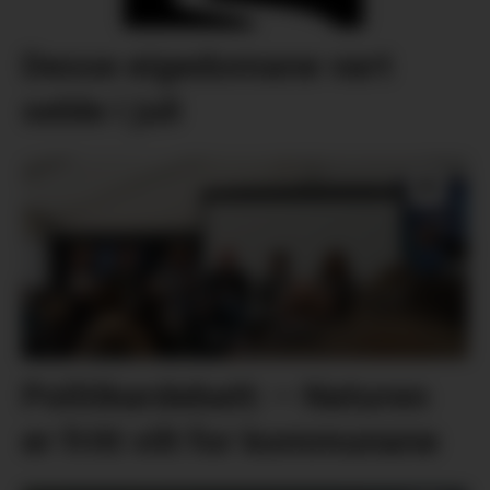
Desse eigedomane vart
selde i juli
Politikardebatt: – Naturen
er fritt vilt for kommunane