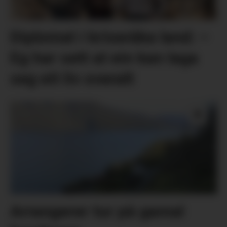
Diplomat i kriseråka land: –
Eg har sett at ein kan laga
seg eit liv overalt
Arrangerer tur på gamal