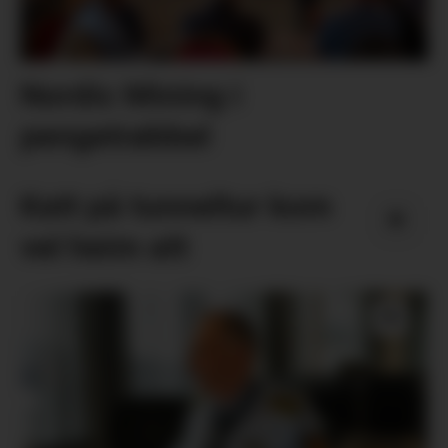
Nordic Mining i
pengetrøbbel
Katt på tunneltur kom
vel heim att