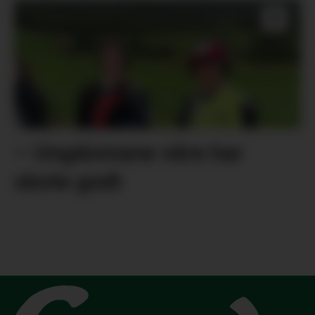
– Ungdomane våre har
skote godt