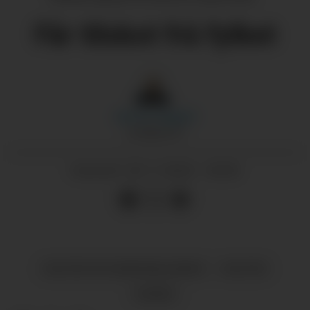
Får tilskot frå fylket
Morten
Nygård
JOURNALIST
30.11.2024 - 20:30
PUBLISERT
KULTUR OG UNDERHALDNING
KULTUR
SUNDE