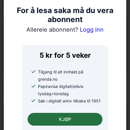
forståeleg?
For å lesa saka må du vera
abonnent
Allereie abonnent?
Logg inn
5 kr for 5 veker
Tilgang til alt innhald på
grenda.no
Arrangerer introkurs i zen-
Papiravisa digitalt/eAvis
meditasjon
tysdag+torsdag
Søk i digitalt arkiv tilbake til 1951
KJØP