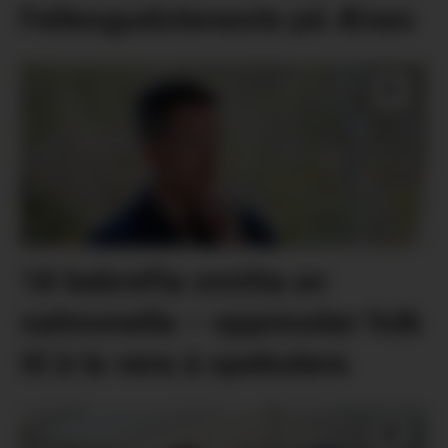
Fellesgudsteneste på Ænes
18 bekrefta smitta av
salmonella – oppmodar folk
til å la vera å spekulera