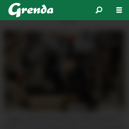
ANNONSE
Byggern på Husnes inviterte til snikkarverkstad for
borna. Det var det mange familiar som var interessert