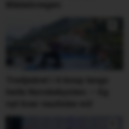
Blådalsvegen
Tredjeåret i 6 knop langs
heile Norskekysten: – Eg
nyt kvar nautiske mil