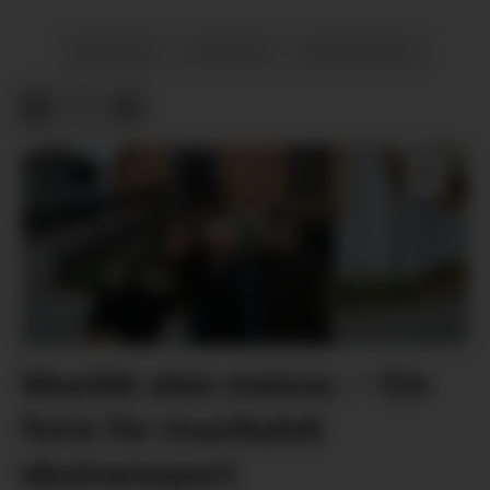
ØKONOMI
NYHENDE
VAREHANDEL
Musikk utan manus: – Ein
form for musikalsk
ekstremsport