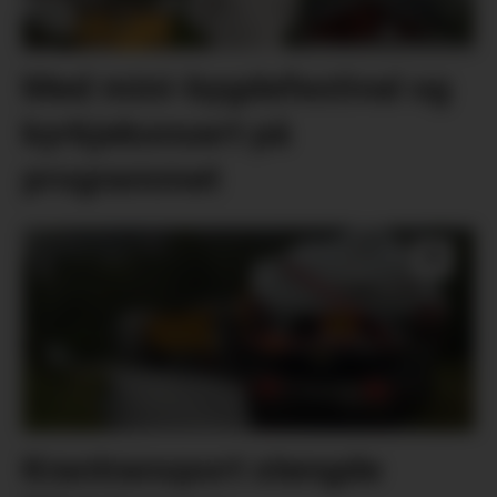
Med mini-bygdefestival og
kyrkjekonsert på
programmet
Krantransport stengde