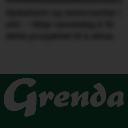
Sjukeheim og seniorsenter i
eitt: – Ikkje vanskeleg å få
dette prosjektet til å skina