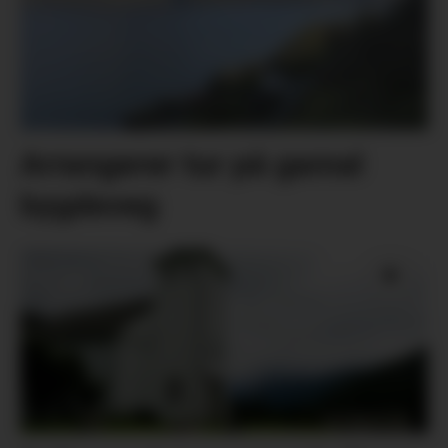
Arrangerer tur på gamal
bygdeveg