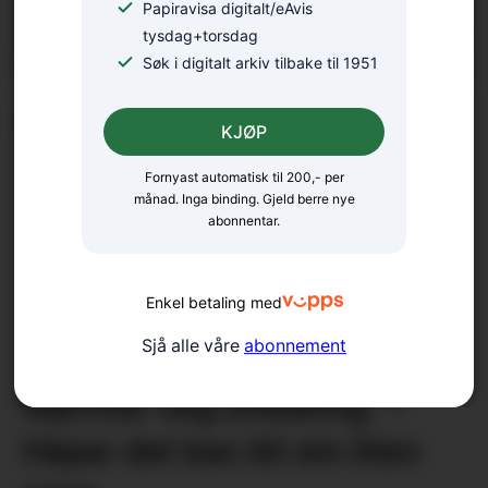
Papiravisa digitalt/eAvis
tysdag+torsdag
Søk i digitalt arkiv tilbake til 1951
Meisterkonsert på Gullhaug
KJØP
Fornyast automatisk til 200,- per
månad. Inga binding. Gjeld berre nye
abonnentar.
Enkel betaling med
Sjå alle våre
abonnement
Nærmar seg avduking: –
Håpar det kan bli ein liten