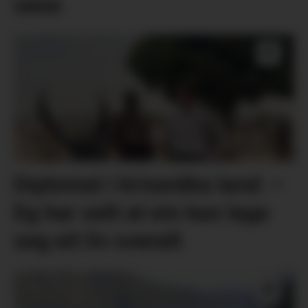
oase
Diplomat i kriseråka land: –
Eg har sett at ein kan laga
seg eit liv overalt