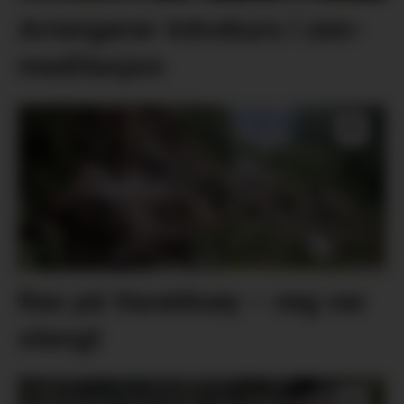
Arrangerer introkurs i zen-
meditasjon
Ras på Varaldsøy – veg var
stengt