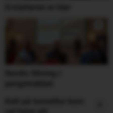
Erstattaren er klar
Nordic Mining i
pengetrøbbel
Katt på tunneltur kom
vel heim att