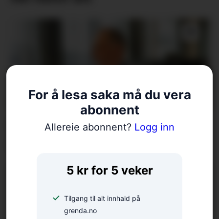
For å lesa saka må du vera
abonnent
Køyrde ned straumskap –
Allereie abonnent?
Logg inn
bilførar har meldt seg
5 kr for 5 veker
Tilgang til alt innhald på
grenda.no