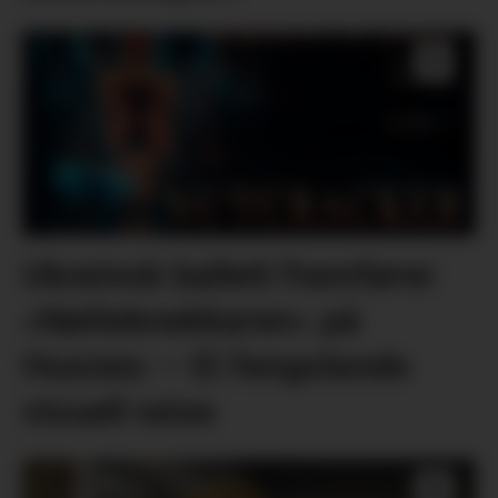
Ukrainsk ballett framfører
«Nøtteknekkaren» på
Husnes: – Ei fengslande
visuell reise