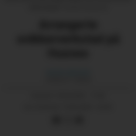
i å bli med på.
Karoline Gjerde Eik
Arrangerte
snikkerverkstad på
Husnes
Karoline
Gjerde Eik
JOURNALIST I GRENDA
18.03.2023 - 17:30
PUBLISERT
19.03.2023 - 23:03
SIST OPPDATERT