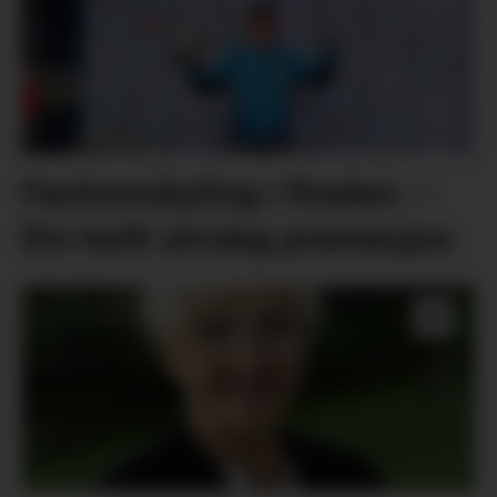
Fantomskyting i finalen: –
Ein heilt utruleg prestasjon