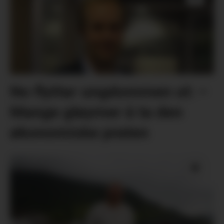
No flyttar ungdommen ut: –
Mange gløymer å ta den
økonomiske praten