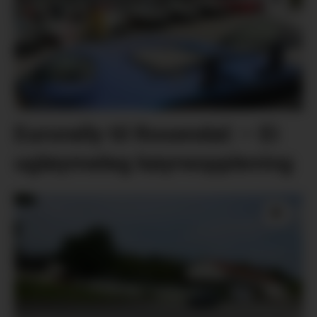
Eurorally til Rosendal: – Ei
ugløymeleg køyreoppleving