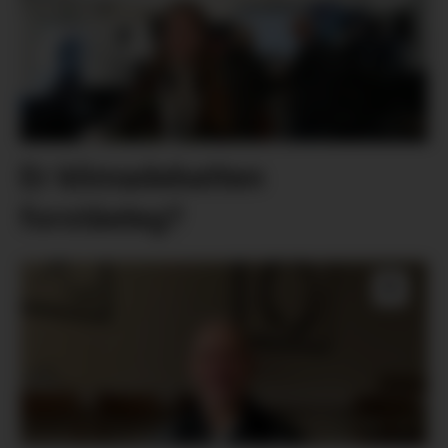
Er klimadebatten
forståeleg?