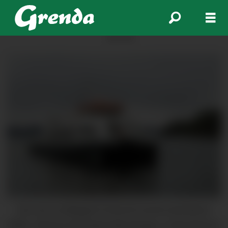
ANNONSE
Det vert no billegare å reisa til Leirvik med denne
båten. Skal du til Flesland eller Bergen, vil det derimot