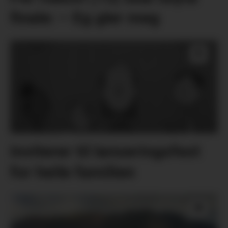
finale: – Eg gler meg
Inviterer til lanseringsfest
for heile familien