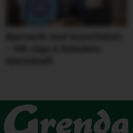
Bjørnevik med brannfakkel:
– Må våga å diskutera
kjernekraft