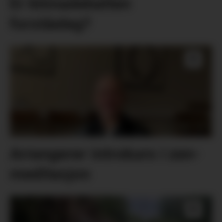
Er klimadebatten
forståeleg?
Arrangerer introkurs i zen-
meditasjon