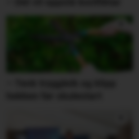
– Det vil oppstå konfliktar
– Tenk tryggleik og klipp
hekken før skulestart