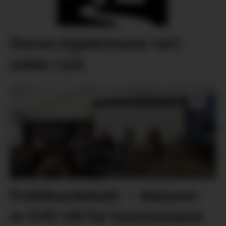
Desse eigedomane vart
selde i juli
Politikardebatt: – Naturen
er fritt vilt for kommunane