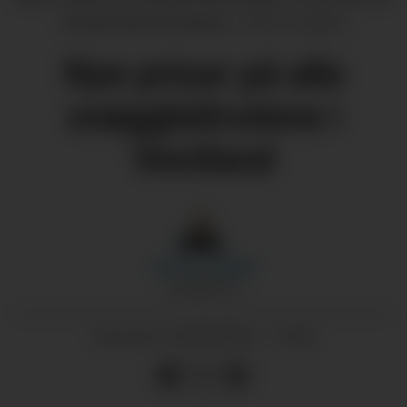
merkast på lommeboka.
Morten Nygård
Nye prisar på alle
snøggbåtrutene i
Vestland
Morten
Nygård
JOURNALIST
25.09.2024 - 15:30
PUBLISERT