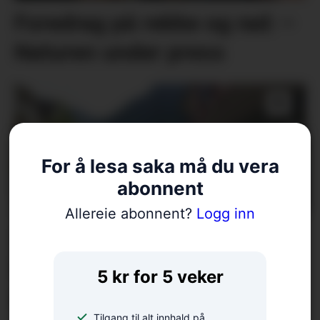
Foredrag på rekke og rad: –
Naturen under press
For å lesa saka må du vera
abonnent
Allereie abonnent?
Logg inn
Styreendring i Rosendal
Utvikling: – Skal
5 kr for 5 veker
oppsummera sesongen
Tilgang til alt innhald på