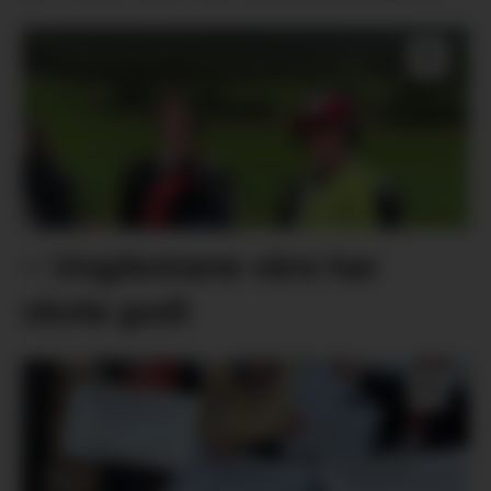
– Ungdomane våre har
skote godt