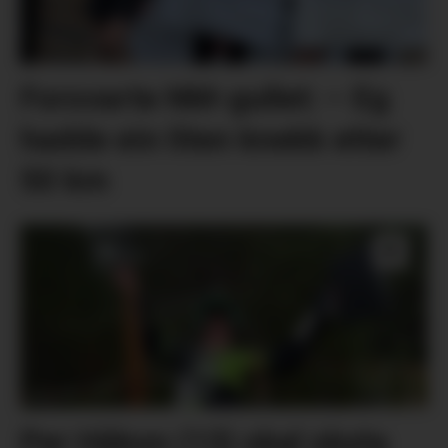
Forsvarte NM-gullet: – Eg
hadde ein liten knekk etter
50 km
Per Håkon (13) skal skyta