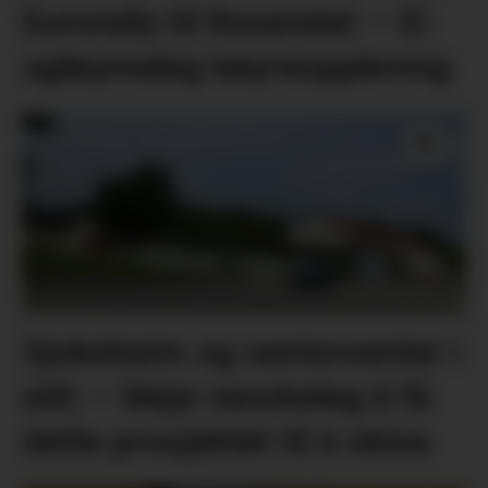
Eurorally til Rosendal: – Ei
ugløymeleg køyreoppleving
Sjukeheim og seniorsenter i
eitt: – Ikkje vanskeleg å få
dette prosjektet til å skina