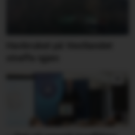
Havbruket på Vestlandet
straffa igjen