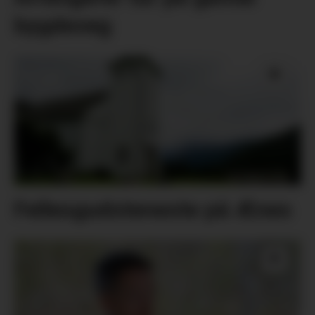
bygdeveg
Fellesgudsteneste på Ænes