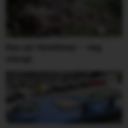
Ras på Varaldsøy – veg
stengt