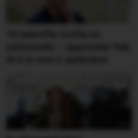
18 bekrefta smitta av
salmonella – oppmodar folk
til å la vera å spekulera