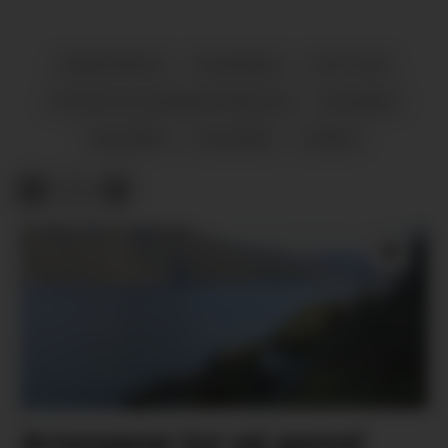
SAMFERDSEL
ROSENDAL
POLITIKK
OFFENTLEG ADMINISTRASJON
NYHENDE
HALSNØY
FJELBERG
SUNDE
Arrangerer tur på gamal