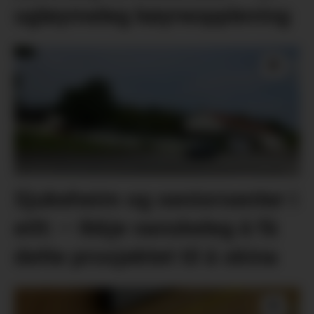
ugløymeleg køyreoppleving
Sjukeheim og seniorsenter i
eitt: – Ikkje vanskeleg å få
dette prosjektet til å skina