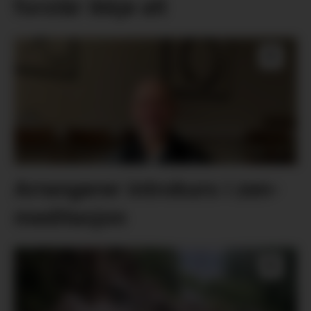
forstår ikkje alt
Arrangerer introkurs i zen-
meditasjon