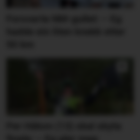
Forsvarte NM-gullet: – Eg
hadde ein liten knekk etter
50 km
Per Håkon (13) skal skyta
finale: – Eg gler meg