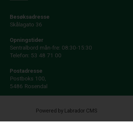
Besøksadresse
Skålagato 36
Opningstider
Sentralbord mån-fre: 08:30-15:30
Telefon: 53 48 71 00
Postadresse
Postboks 100,
5486 Rosendal
Powered by Labrador CMS