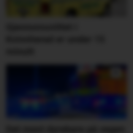
Gjennomsnittet i
Kvinnherad er under 15
minutt
Det mest dyrebare på vegen