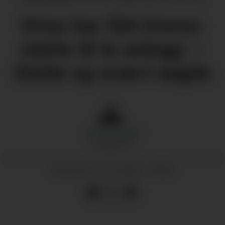
Vireo har fått Enova-
støtte til to anlegg: –
Stolte og svært nøgde
Morten
Nygård
JOURNALIST
24.12.2024 - 09:00
PUBLISERT