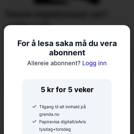
Desse eigedomane vart
selde i juli
For å lesa saka må du vera
abonnent
Allereie abonnent?
Logg inn
5 kr for 5 veker
Politikardebatt: – Naturen
Tilgang til alt innhald på
er fritt vilt for kommunane
grenda.no
Papiravisa digitalt/eAvis
tysdag+torsdag