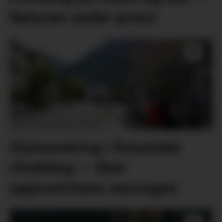
Naturen under press
Styreendring i Rosendal
Utvikling: – Skal
oppsummera sesongen