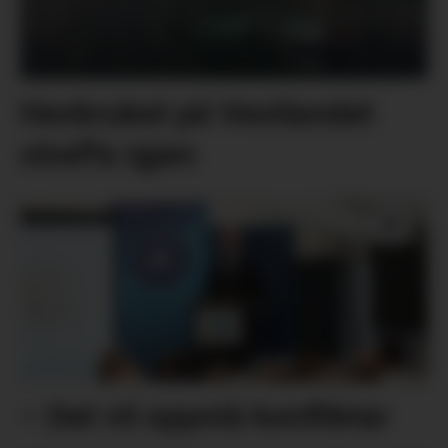
Havbruket på Vestlandet
straffa igjen
– Det vil oppstå konfliktar