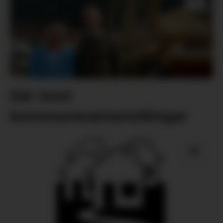
Går imot
kommunesamanslåingar