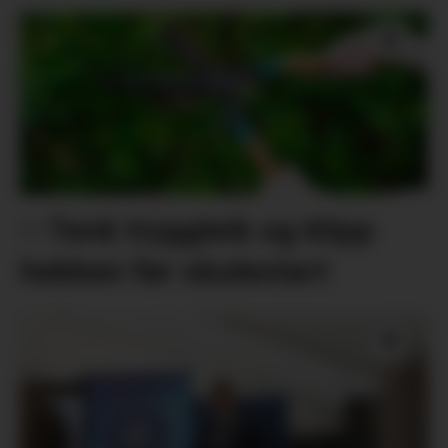
– Tenk tryggleik og klipp
hekken før skulestart