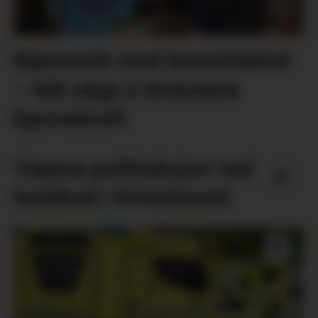
Bjørnevik med brannfakkel:
– Må våga å diskutera
kjernekraft
Væpna politiaksjon ved
butilbod i Kvinnherad