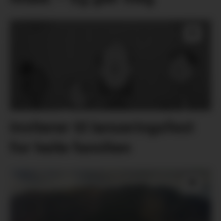
Inviterer til lanseringsfest
for heile familien