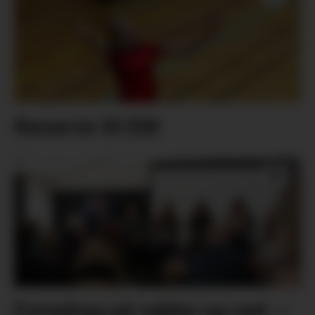
Reserve til EM
Foredrag på rekke og rad: –