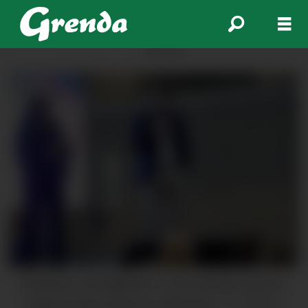
ANNONSE
Reinhard Lund-Mikkelson i Vireo kan gle seg over
mykje pengar frå Enova. (Arkivfoto).
Eli Hårklau