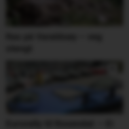
Ras på Varaldsøy – veg
stengt
Eurorally til Rosendal: – Ei