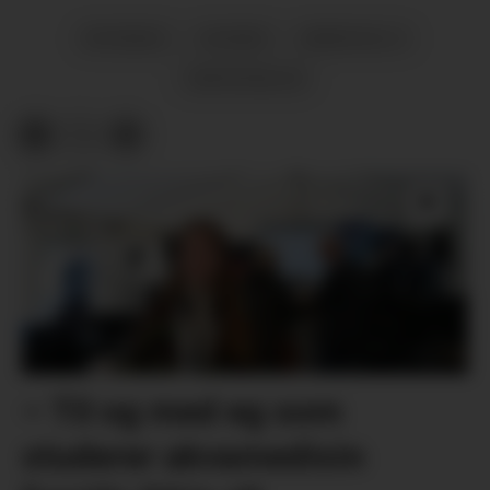
NYHENDE
HUSNES
ARBEIDSLIV
OMVIKDALEN
– Til og med eg som
studerer akvamedisin