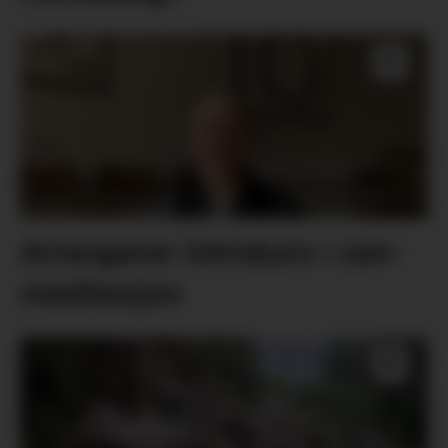
Arrangerer introkurs i zen-
meditasjon