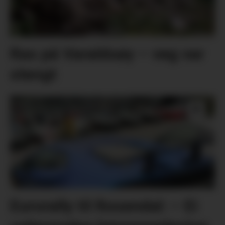
Ras på Varaldsøy – veg var
stengt
Eurorally til Rosendal: – Ei