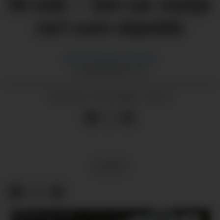
Ni mål: – Det var mykje
rart som skjedde
Hanna Guddal
Jemtland
HANNA@GRENDA.NO
19.05.2026 - 20:12
PUBLISERT
SPORT