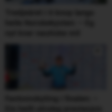
Tredjeåret i 6 knop langs
heile Norskekysten: – Eg
nyt kvar nautiske mil
Fantomskyting i finalen: –
Ein heilt utruleg prestasjon