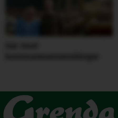
Går imot
kommunesamanslåingar