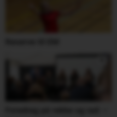
Reserve til EM
Foredrag på rekke og rad: –