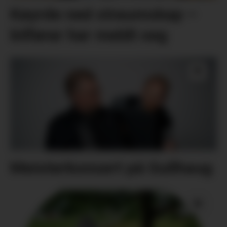
Køyrde ned straumskap –
bilførar har meldt seg
Meisterkonsert på Gullhaug