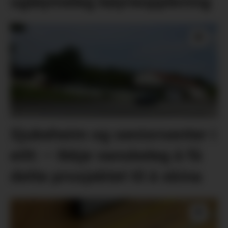
ugløymeleg køyreoppleving
Sjukeheim og seniorsenter i
eitt: – Ikkje vanskeleg å få
dette prosjektet til å skina