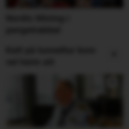
Nordic Mining i
pengetrøbbel
Katt på tunneltur kom
vel heim att