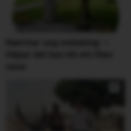
Nærmar seg avduking: –
Håpar det kan bli ein liten
oase