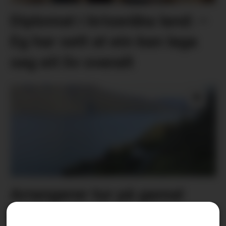
Diplomat i kriseråka land: –
Eg har sett at ein kan laga
seg eit liv overalt
Arrangerer tur på gamal
bygdeveg