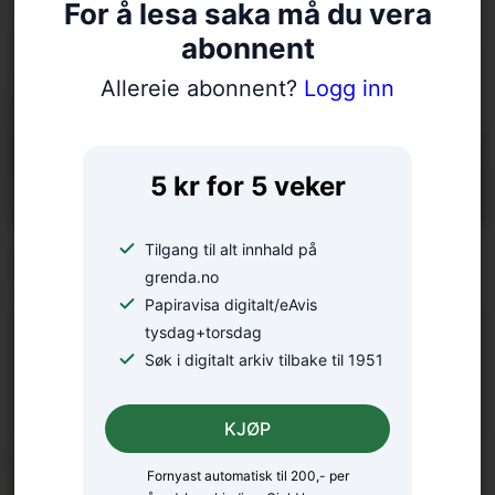
For å lesa saka må du vera
abonnent
Allereie abonnent?
Logg inn
5 kr for 5 veker
Tilgang til alt innhald på
Fellesgudsteneste på Ænes
grenda.no
Papiravisa digitalt/eAvis
tysdag+torsdag
Søk i digitalt arkiv tilbake til 1951
KJØP
Fornyast automatisk til 200,- per