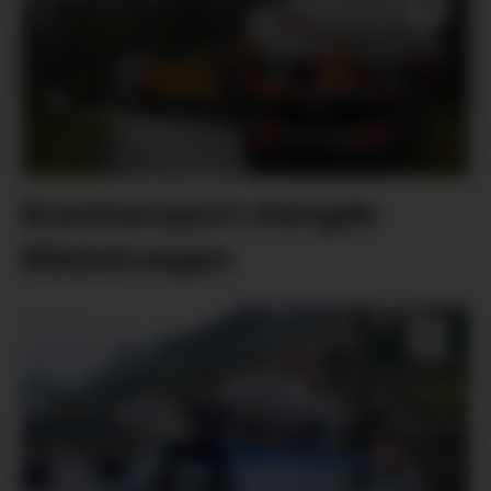
Krantransport stengde
Blådalsvegen