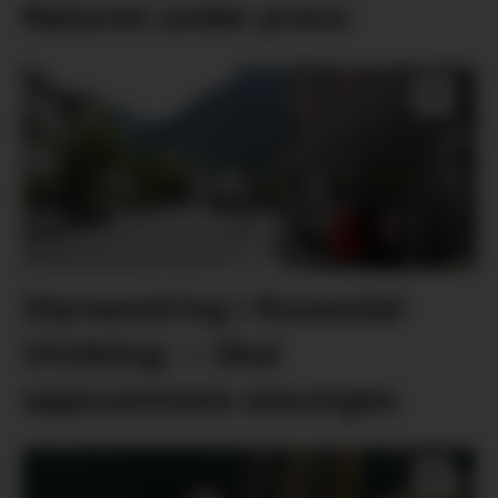
Naturen under press
Styreendring i Rosendal
Utvikling: – Skal
oppsummera sesongen