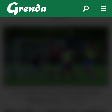
ANNONSE
Trio 2: Sander Aasen-Pedersen skåra tre mål i
måndagens kamp.
Jarle Håvik