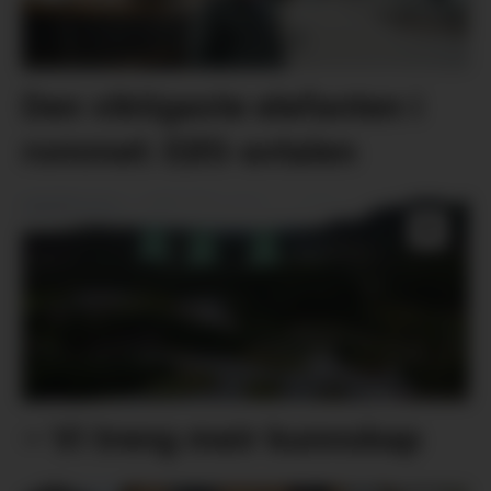
Den viktigaste elefanten i
rommet: EØS-avtalen
– Vi treng meir kunnskap