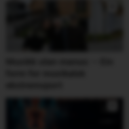
Musikk utan manus: – Ein
form for musikalsk
ekstremsport