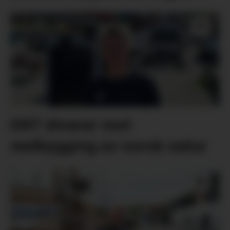
DNT åtvarar mot
nedbygging av norsk natur