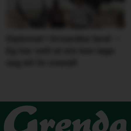
Diplomat i kriseråka land: –
Eg har sett at ein kan laga
seg eit liv overalt