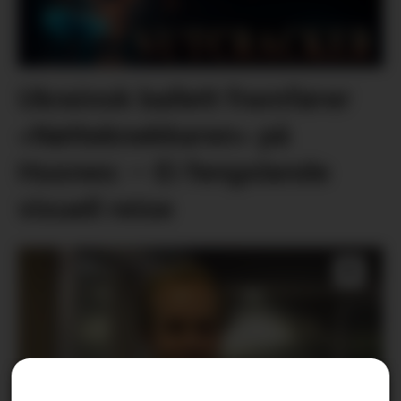
Ukrainsk ballett framfører
«Nøtteknekkaren» på
Husnes: – Ei fengslande
visuell reise