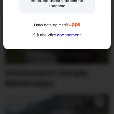
månad. Inga binding. Gjeld berre nye
programmet
abonnentar.
Enkel betaling med
Sjå alle våre
abonnement
Krantransport stengde
Blådalsvegen