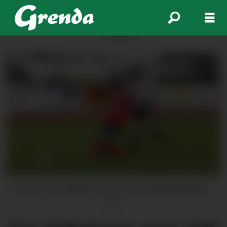
ANNONSE
Erik Voster Solberg cruisar inn til samanlagtsiger.
Arkiv