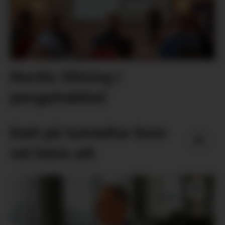
Nordic Mining i
pengetrøbbel
Katt på tunneltur kom
vel heim att