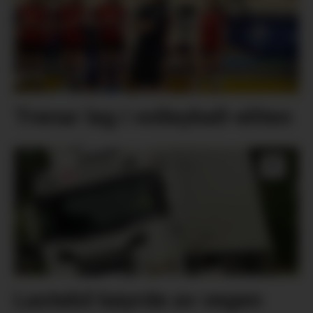
Trenar lag i volleyball-eliten
Lastebil køyrde av vegen