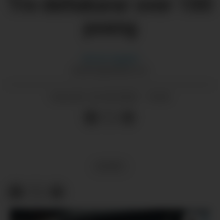
Tre deltakarar over 100
poeng
Morten
Nygård
MORTEN@GRENDA.NO
22.05.2026 - 14:24
PUBLISERT
SPORT