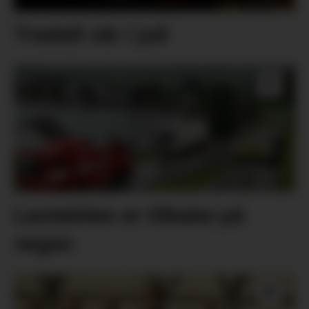
Tredelt vêr i juli
Lastebilen er tilbake på
vegen