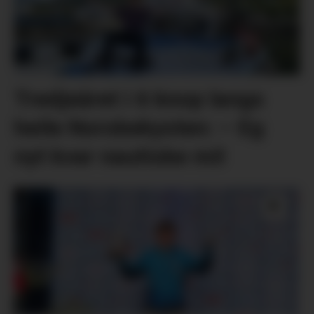
Tredjeåret i 6 knop langs
heile Norskekysten: – Eg
nyt kvar nautiske mil