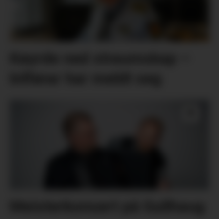
Køyrde ned straumskap –
bilførar har meldt seg
Meisterkonsert på Gullhaug