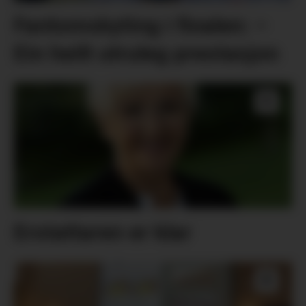
Fantomskyting i finalen: –
Ein heilt utruleg prestasjon
Erstattaren er klar