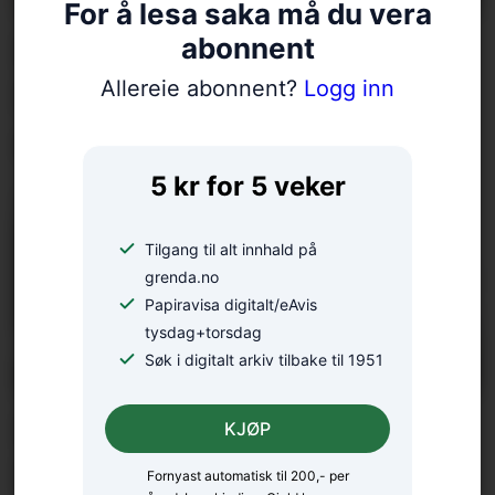
For å lesa saka må du vera
abonnent
No flyttar ungdommen ut: –
Allereie abonnent?
Logg inn
Mange gløymer å ta den
økonomiske praten
5 kr for 5 veker
Tilgang til alt innhald på
grenda.no
Papiravisa digitalt/eAvis
tysdag+torsdag
Søk i digitalt arkiv tilbake til 1951
Med mini-bygdefestival og
KJØP
kyrkjekonsert på
Fornyast automatisk til 200,- per