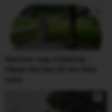
Nærmar seg avduking: –
Håpar det kan bli ein liten
oase