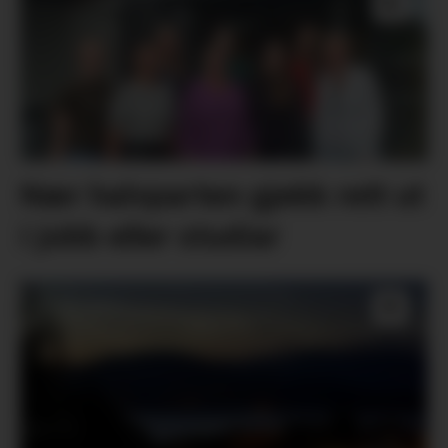
Nær halvparten gjekk rett ut
i jobb eller studiar