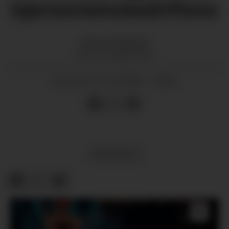
hjørnesteinsbedriftene
Jørund H.
Rytman
ADM. DIR SMB NORGE
01.07.2026 - 18:30
PUBLISERT
MEININGAR