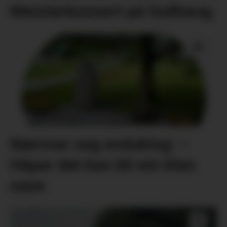
Meisterkonsert på Gullhaug
Nærmar seg avduking: –
Håpar det kan bli ein liten
oase