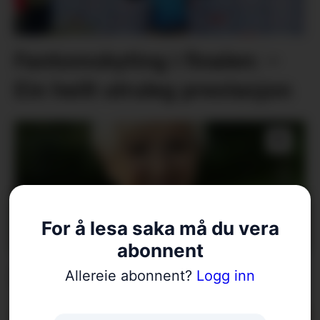
Fantomskyting i finalen: –
Ein heilt utruleg prestasjon
For å lesa saka må du vera
abonnent
Erstattaren er klar
Allereie abonnent?
Logg inn