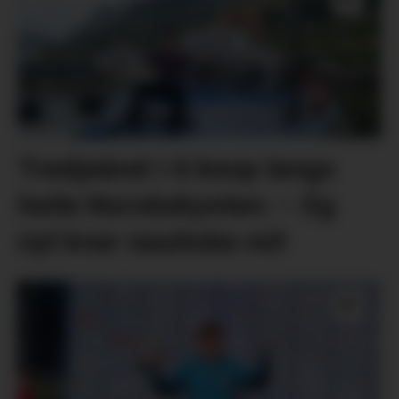
Tredjeåret i 6 knop langs
heile Norskekysten: – Eg
nyt kvar nautiske mil