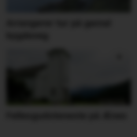
Arrangerer tur på gamal
bygdeveg
Fellesgudsteneste på Ænes