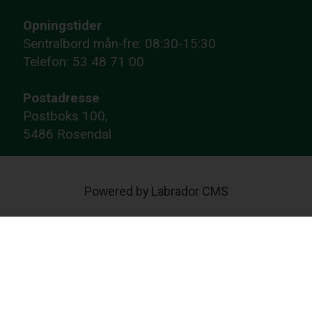
Opningstider
Sentralbord mån-fre: 08:30-15:30
Telefon: 53 48 71 00
Postadresse
Postboks 100,
5486 Rosendal
Powered by Labrador CMS