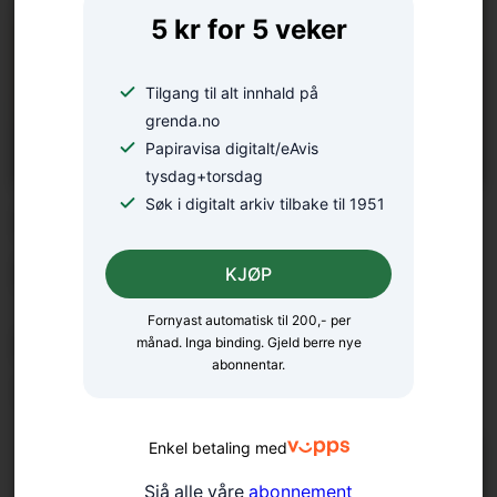
5 kr for 5 veker
Tilgang til alt innhald på
grenda.no
Papiravisa digitalt/eAvis
tysdag+torsdag
Søk i digitalt arkiv tilbake til 1951
Nordic Mining i
pengetrøbbel
KJØP
Fornyast automatisk til 200,- per
Katt på tunneltur kom
månad. Inga binding. Gjeld berre nye
abonnentar.
vel heim att
Enkel betaling med
Sjå alle våre
abonnement