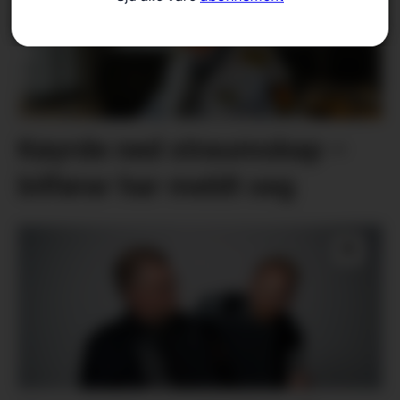
Køyrde ned straumskap –
bilførar har meldt seg