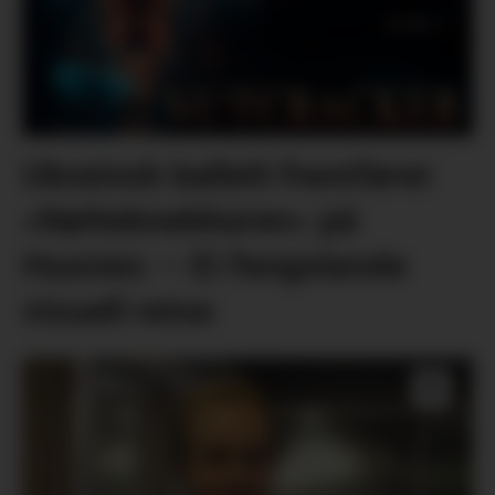
Ukrainsk ballett framfører
«Nøtteknekkaren» på
Husnes: – Ei fengslande
visuell reise