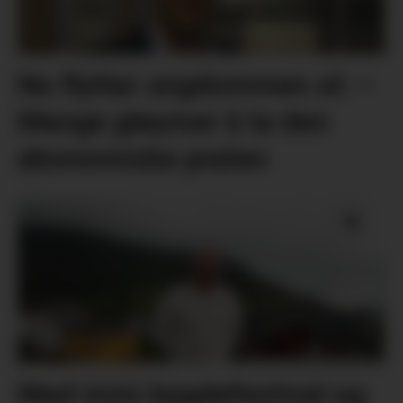
No flyttar ungdommen ut: –
Mange gløymer å ta den
økonomiske praten
Med mini-bygdefestival og