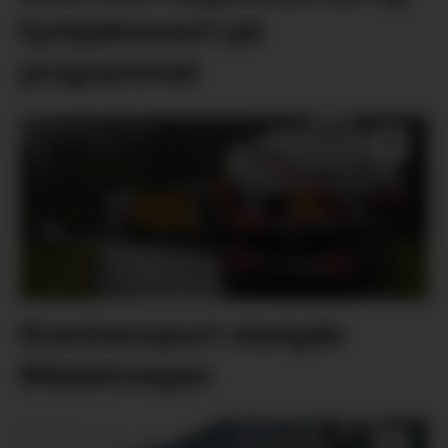
kyrkjekonsert på
programmet
Krantransport stengde
Blådalsvegen