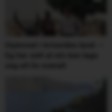
Diplomat i kriseråka land: –
Eg har sett at ein kan laga
seg eit liv overalt