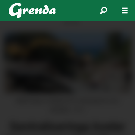
ANNONSE
SMB Norge er bekymra for næringslivet ute i
distrikta.
Arkiv
Sentraliseringa kveler