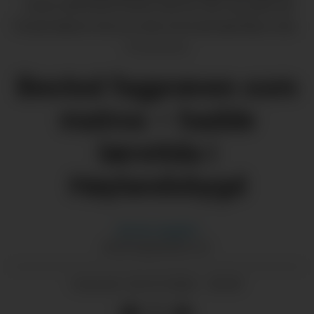
Jonas Hjelmeland Naterstad har fått seg jobb hjå
Tronds Marine Service etter å ha hatt læretida si der.
Pressefoto
Bestod fagprøven som
matros – hadde
læretida i
Høylandsbygd
Morten
Nygård
MORTEN@GRENDA.NO
02.07.2026 - 09:09
PUBLISERT