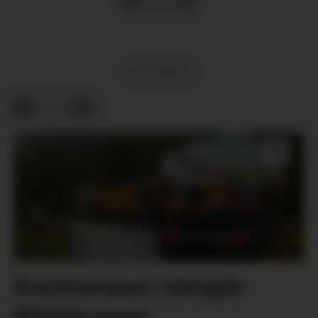
NYHENDE
Krantransport stengde
Blådalsvegen