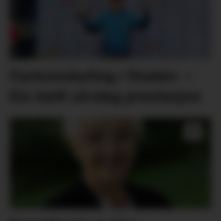
Fantomskyting i finalen: –
Ein heilt utruleg prestasjon