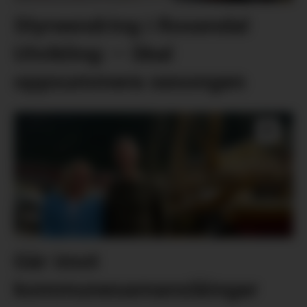
Styreendring i Rosendal
Utvikling: – Skal
oppsummera sesongen
Går imot
kommunesamanslåingar