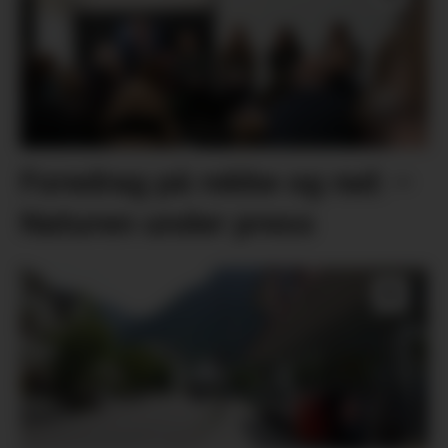
Foredrag på rekke og rad: –
Naturen under press