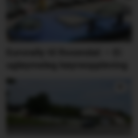
Eurorally til Rosendal: – Ei
ugløymeleg køyreoppleving