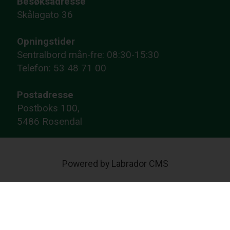
Besøksadresse
Skålagato 36
Opningstider
Sentralbord mån-fre: 08:30-15:30
Telefon: 53 48 71 00
Postadresse
Postboks 100,
5486 Rosendal
Powered by Labrador CMS