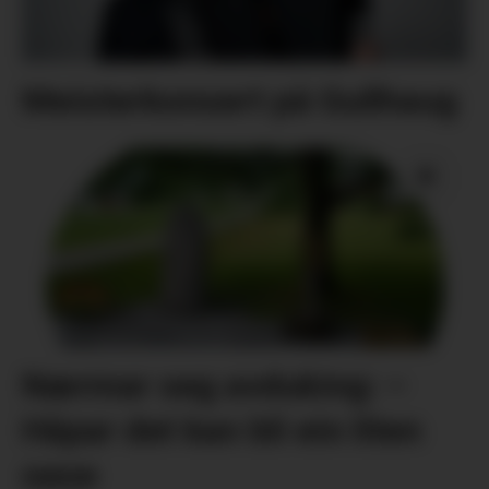
Meisterkonsert på Gullhaug
Nærmar seg avduking: –
Håpar det kan bli ein liten
oase