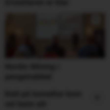
Erstattaren er klar
Nordic Mining i
pengetrøbbel
Katt på tunneltur kom
vel heim att