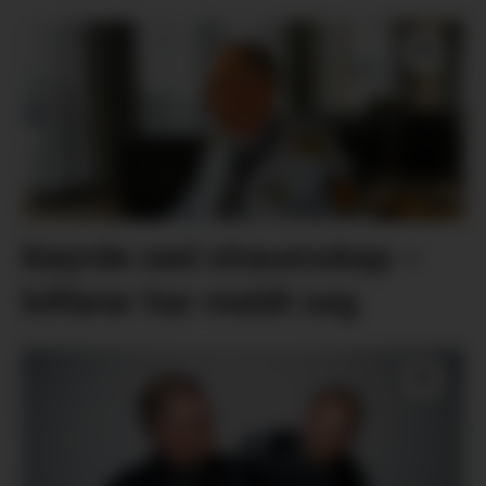
Køyrde ned straumskap –
bilførar har meldt seg