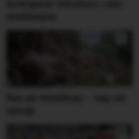
Arrangerer introkurs i zen-
meditasjon
Ras på Varaldsøy – veg var
stengt