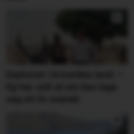
Diplomat i kriseråka land: –
Eg har sett at ein kan laga
seg eit liv overalt