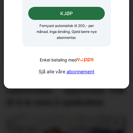
Fellesgudsteneste på Ænes
KJØP
Fornyast automatisk til 200,- per
månad. Inga binding. Gjeld berre nye
abonnentar.
Enkel betaling med
Sjå alle våre
abonnement
18 bekrefta smitta av
salmonella – oppmodar folk
til å la vera å spekulera