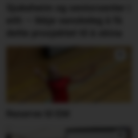
Sjukeheim og seniorsenter i
eitt: – Ikkje vanskeleg å få
dette prosjektet til å skina
Reserve til EM