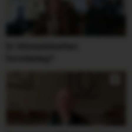
Er klimadebatten
forståeleg?