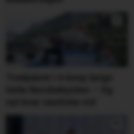
Tredjeåret i 6 knop langs
heile Norskekysten: – Eg
nyt kvar nautiske mil