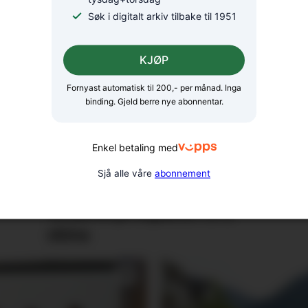
Søk i digitalt arkiv tilbake til 1951
KJØP
Fornyast automatisk til 200,- per månad. Inga
binding. Gjeld berre nye abonnentar.
Enkel betaling med
– Ei
Sjukeheim og seniorsenter
Res
Sjå alle våre
abonnement
i eitt: – Ikkje vanskeleg å
få dette prosjektet til å
skina