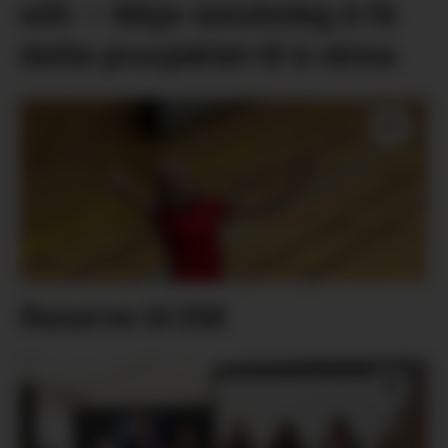
eitt: – Ikkje vanskeleg å få
dette prosjektet til å skina
Reserve til EM