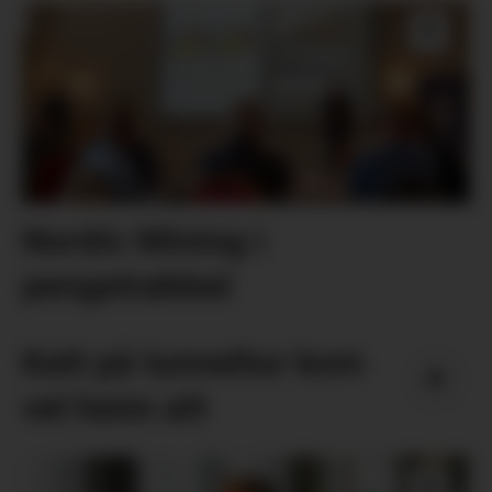
Nordic Mining i
pengetrøbbel
Katt på tunneltur kom
vel heim att