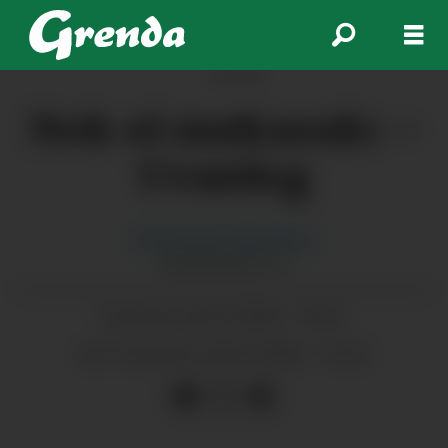
ANNONSE
Nok ei møkasak: –
Uvanleg
Gina
Eriksen Albrethson
GINA@GRENDA.NO
03.07.2026 - 10:21
PUBLISERT
06.07.2026 - 10:32
SIST OPPDATERT