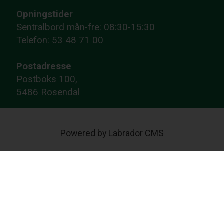
Opningstider
Sentralbord mån-fre: 08:30-15:30
Telefon: 53 48 71 00
Postadresse
Postboks 100,
5486 Rosendal
Powered by Labrador CMS