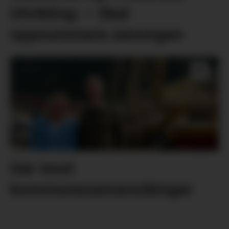
Utvikling: – Skal
oppsummera sesongen
Går imot
kommunesamanslåingar