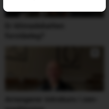
Er klimadebatten
forståeleg?
Arrangerer introkurs i zen-