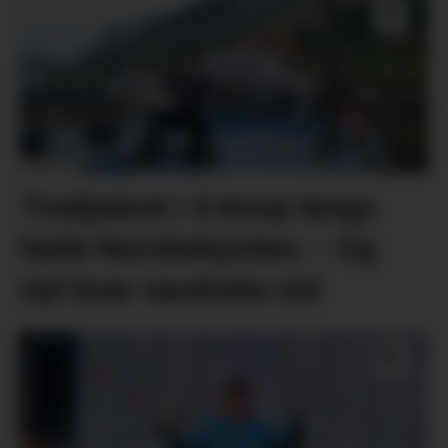
Tredjeåret i 6 knop langs
heile Norskekysten: – Eg
nyt kvar nautiske mil