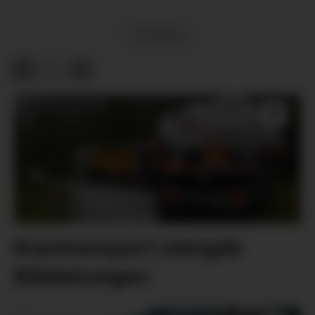
NYHENDE
Krantransport stengde
Blådalsvegen