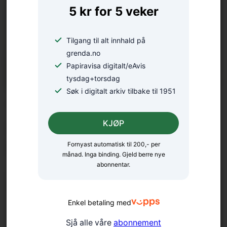
5 kr for 5 veker
Tilgang til alt innhald på
grenda.no
Papiravisa digitalt/eAvis
tysdag+torsdag
Søk i digitalt arkiv tilbake til 1951
18 bekrefta smitta av
salmonella – oppmodar folk
KJØP
til å la vera å spekulera
Fornyast automatisk til 200,- per
månad. Inga binding. Gjeld berre nye
abonnentar.
Enkel betaling med
Sjå alle våre
abonnement