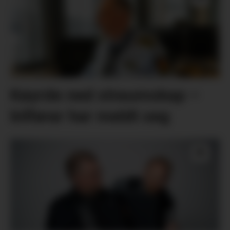
Køyrde ned straumskap –
bilførar har meldt seg