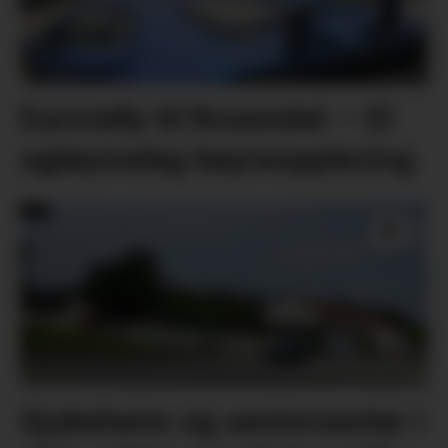
Eurorally til Rosendal: – Ei
ugløymeleg køyreoppleving
Sjukeheim og seniorsenter i