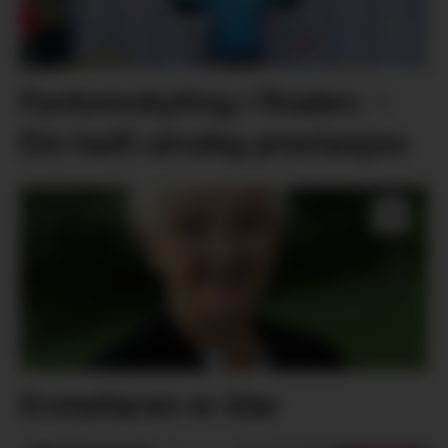
Fantomskyting i finalen: –
Ein heilt utruleg prestasjon
Erstattaren er klar