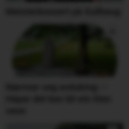
Meisterkonsert på Gullhaug
Nærmar seg avduking: –
Håpar det kan bli ein liten
oase