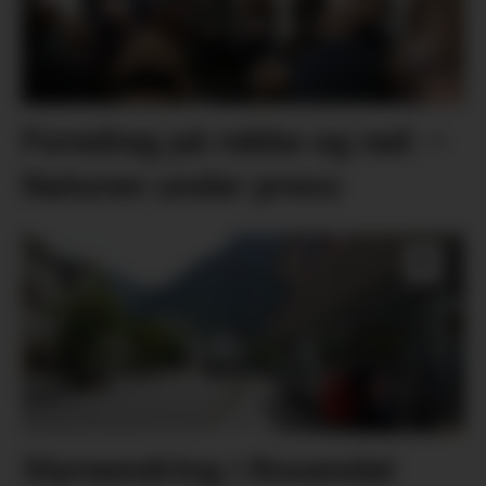
Foredrag på rekke og rad: –
Naturen under press
Styreendring i Rosendal