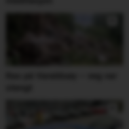
meditasjon
Ras på Varaldsøy – veg var
stengt