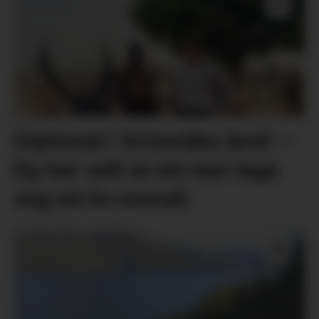
Diplomat i kriseråka land: –
Eg har sett at ein kan laga
seg eit liv overalt