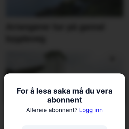
Arrangerer tur på gamal
bygdeveg
For å lesa saka må du vera
abonnent
Allereie abonnent?
Logg inn
Fellesgudsteneste på Ænes